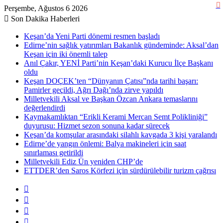
Perşembe, Ağustos 6 2026
Son Dakika Haberleri
Keşan’da Yeni Parti dönemi resmen başladı
Edirne’nin sağlık yatırımları Bakanlık gündeminde: Aksal’dan
Keşan için iki önemli talep
Anıl Çakır, YENİ Parti’nin Keşan’daki Kurucu İlçe Başkanı
oldu
Keşan DOÇEK’ten “Dünyanın Çatısı”nda tarihi başarı:
Pamirler geçildi, Ağrı Dağı’nda zirve yapıldı
Milletvekili Aksal ve Başkan Özcan Ankara temaslarını
değerlendirdi
Kaymakamlıktan “Erikli Kerami Mercan Semt Polikliniği”
duyurusu: Hizmet sezon sonuna kadar sürecek
Keşan’da komşular arasındaki silahlı kavgada 3 kişi yaralandı
Edirne’de yangın önlemi: Balya makineleri için saat
sınırlaması getirildi
Milletvekili Ediz Ün yeniden CHP’de
ETTDER’den Saros Körfezi için sürdürülebilir turizm çağrısı
Kenar
Bölmesi
Rastgele
Makale
Kayıt
Ol
RSS