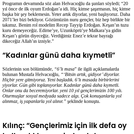
Programın devamında söz alan Helvacıoğlu da şunları söyledi; “20
yıl önce de ilk oyum Erdoğan’a idi. Hiç kimse şaşırmasın, hiç kimse
başka bir şey beklemesin. Yeter artık diyorlar, yeni başlıyoruz. Daha
2071’ler bizi bekliyor. Gözümüzün nuru gençler, biz hep birlikte bir
takımız. Benim rol modelim Recep Tayyip Erdoğan. Keşan’ın tuzu
kuru demeyeceğiz. Edirne’ye, Uzunköprü’ye Malkara’ya gidin
Keşan’ı görün diyeceğiz. Verdiğimiz Enez’e tekrar bayrağı
dikeceğiz Allah’ın izniyle.”
“Kadınlar günü daha kıymetli”
Sözlerinin son bölümünde,
“6’lı masa
” ile ilgili açıklamalarda
bulunan Mustafa Helvacıoğlu,
“‘Bitsin artık, gidiyor’ diyorlar.
Hiçbir yere gitmiyoruz. Yeni başladık. 6’lı masada birbirlerini
yiyorlar. Gün gibi toplanıyorlar. Kadınlar günü daha kıymetli.
Onlar onu da beceremiyorlar. yeni 10 yıl gençlerimizin 100 yılı.
Oturmuşlar sosyal medyada sadece algı. Çok konuşanlarla yol
alınmaz, iş yapanlarla yol alınır.”
şeklinde konuştu.
Kılınç: “Gençlerimiz için ilk defa oy