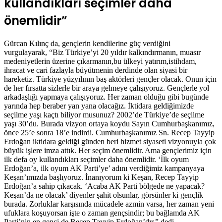
kullandıkları seçimler daha
önemlidir”
Gürcan Kılınç da, gençlerin kendilerine güç verdiğini
vurgulayarak, “Biz Türkiye’yi 20 yıldır kalkındırmanın, muasır
medeniyetlerin üzerine çıkarmanın,bu ülkeyi yatırım,istihdam,
ihracat ve cari fazlayla büyütmenin derdinde olan siyasi bir
hareketiz. Türkiye yüzyılının baş aktörleri gençler olacak. Onun için
de her fırsatta sizlerle bir araya gelmeye çalışıyoruz. Gençlerle yol
arkadaşlığı yapmaya çalışıyoruz. Her zaman olduğu gibi bugünde
yarında hep beraber yan yana olacağız. İktidara geldiğimizde
seçilme yaşı kaçtı biliyor musunuz? 2002’de Türkiye’de seçilme
yaşı 30’du. Burada vizyon ortaya koydu Sayın Cumhurbaşkanımız,
önce 25’e sonra 18’e indirdi. Cumhurbaşkanımız Sn. Recep Tayyip
Erdoğan iktidara geldiği günden beri hizmet siyaseti vizyonuyla çok
büyük işlere imza attık. Her seçim önemlidir. Ama gençlerimiz için
ilk defa oy kullandıkları seçimler daha önemlidir. ‘İlk oyum
Erdoğan’a, ilk oyum AK Parti’ye’ adını verdiğimiz kampanyaya
Keşan’ımızda başlıyoruz. İnanıyorum ki Keşan, Recep Tayyip
Erdoğan’a sahip çıkacak. ‘Acaba AK Parti bölgede ne yapacak?
Keşan’da ne olacak’ diyenler şahit olsunlar, görsünler ki gençlik
burada. Zorluklar karşısında mücadele azmin varsa, her zaman yeni
ufuklara koşuyorsan işte o zaman gençsindir; bu bağlamda AK
Parti’nin en genci de Recep Tayyip Erdoğan’dır.” dedi.