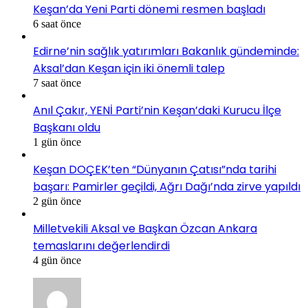
Keşan’da Yeni Parti dönemi resmen başladı
6 saat önce
Edirne’nin sağlık yatırımları Bakanlık gündeminde:
Aksal’dan Keşan için iki önemli talep
7 saat önce
Anıl Çakır, YENİ Parti’nin Keşan’daki Kurucu İlçe
Başkanı oldu
1 gün önce
Keşan DOÇEK’ten “Dünyanın Çatısı”nda tarihi
başarı: Pamirler geçildi, Ağrı Dağı’nda zirve yapıldı
2 gün önce
Milletvekili Aksal ve Başkan Özcan Ankara
temaslarını değerlendirdi
4 gün önce