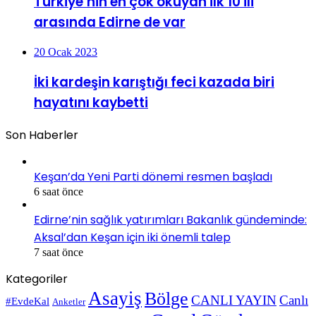
Türkiye’nin en çok okuyan ilk 10 ili
arasında Edirne de var
20 Ocak 2023
İki kardeşin karıştığı feci kazada biri
hayatını kaybetti
Son Haberler
Keşan’da Yeni Parti dönemi resmen başladı
6 saat önce
Edirne’nin sağlık yatırımları Bakanlık gündeminde:
Aksal’dan Keşan için iki önemli talep
7 saat önce
Kategoriler
Asayiş
Bölge
CANLI YAYIN
Canlı
#EvdeKal
Anketler