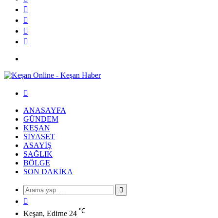
Instagram
YouTube
Twitter
Facebook
Menü
Arama
yap
...
ANASAYFA
GÜNDEM
KEŞAN
SIYASET
ASAYIŞ
SAĞLIK
BÖLGE
SON DAKIKA
Arama
Rastgele
yap
Makale
℃
...
Keşan, Edirne
24