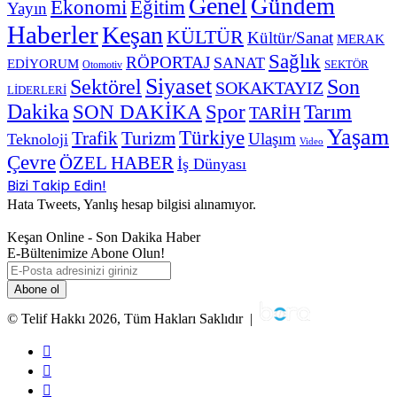
Genel
Gündem
Ekonomi
Eğitim
Yayın
Haberler
Keşan
KÜLTÜR
Kültür/Sanat
MERAK
Sağlık
RÖPORTAJ
SANAT
EDİYORUM
SEKTÖR
Otomotiv
Siyaset
Sektörel
Son
SOKAKTAYIZ
LİDERLERİ
Dakika
SON DAKİKA
Spor
Tarım
TARİH
Yaşam
Türkiye
Trafik
Turizm
Ulaşım
Teknoloji
Video
Çevre
ÖZEL HABER
İş Dünyası
Bizi Takip Edin!
Hata Tweets, Yanlış hesap bilgisi alınamıyor.
Keşan Online - Son Dakika Haber
E-Bültenimize Abone Olun!
E-
Posta
adresinizi
giriniz
© Telif Hakkı 2026, Tüm Hakları Saklıdır |
Facebook
Twitter
YouTube