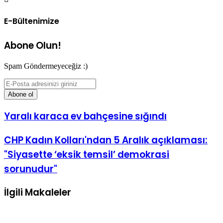
E-Bültenimize
Abone Olun!
Spam Göndermeyeceğiz :)
E-
Posta
adresinizi
giriniz
Yaralı karaca ev bahçesine sığındı
CHP Kadın Kolları'ndan 5 Aralık açıklaması:
"Siyasette ‘eksik temsil’ demokrasi
sorunudur"
İlgili Makaleler