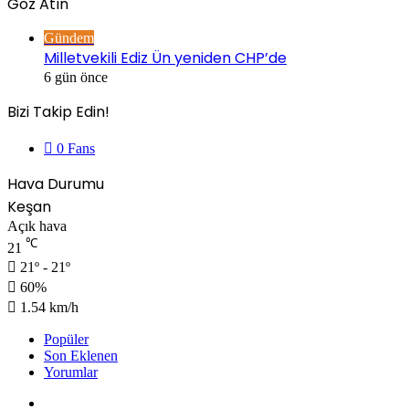
Göz Atın
Gündem
Milletvekili Ediz Ün yeniden CHP’de
6 gün önce
Bizi Takip Edin!
0
Fans
Hava Durumu
Keşan
Açık hava
℃
21
21º - 21º
60%
1.54 km/h
Popüler
Son Eklenen
Yorumlar