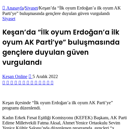
Anasayfa
/
Siyaset
/
Keşan’da “İlk oyum Erdoğan’a ilk oyum AK
Parti’ye” buluşmasında gençlere duyulan güven vurgulandı
Siyaset
Keşan’da “İlk oyum Erdoğan’a ilk
oyum AK Parti’ye” buluşmasında
gençlere duyulan güven
vurgulandı
Bir
Keşan Online
5 Aralık 2022
e-
Facebook
Twitter
LinkedIn
Tumblr
Pinterest
Reddit
VKontakte
Odnoklassniki
Pocket
Messenger
Messenger
WhatsApp
Telegram
posta
göndermek
Keşan ilçesinde “İlk oyum Erdoğan’a ilk oyum AK Parti’ye”
programı düzenlendi.
Kadın Erkek Fırsat Eşitliği Komisyonu (KEFEK) Başkanı, AK Parti
Edirne Milletvekili Fatma Aksal, Ahmet Yenice Ortaokulu Sevim
Yenice Kültür Salonu’nda düzenlenen programda, gençleri “x