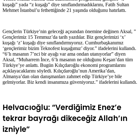
kuşağı” yada “z kuşağı” diye sınıflandırmadıklarını, Fatih Sultan
Mehmet İstanbul’u fethettiğinde 21 yaşında olduğunu hatırlattı.
Gençlerin Türkiye’nin geleceği açısından önemine değinen Aksal, ”
Gençlerimiz 15 Temmuz’da tarih yazdılar. Biz gençlerimizi ‘x’
kuşağı ‘z’ kuşağı diye sınıflandırmıyoruz. Cumhurbaşkanımız
‘gençlerimiz bizim Teknofest kuşağımız’ diyor.” ifadelerini kullandı.
“6’lı masanın 7’nci bir ayağı var ama ondan utanıyorlar” diyen
Aksal, “Muharrem İnce, 6’lı masanın ne olduğunu Keşan’dan tüm
Türkiye’ye anlattı. Bugün Kılıçdaroğlu ekonomi programlarını
açıklayacaklarını söyledi. Kılıçdaroğlu’nun Amerika’dan,
Almanya’dan olan danışmanları zahmet edip Türkiye’ye bile
gelmiyorlar. Biz kendi insanımıza güveniyoruz.” ​​​​​​​ifadelerini kullandı.
Helvacıoğlu: “Verdiğimiz Enez’e
tekrar bayrağı dikeceğiz Allah’ın
izniyle”