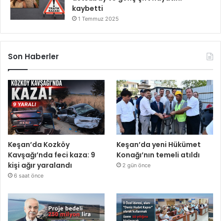
kaybetti
1 Temmuz 2025
Son Haberler
Keşan’da Kozköy
Keşan’da yeni Hükümet
Kavşağı’nda feci kaza: 9
Konağı’nın temeli atıldı
kişi ağır yaralandı
2 gün önce
6 saat önce