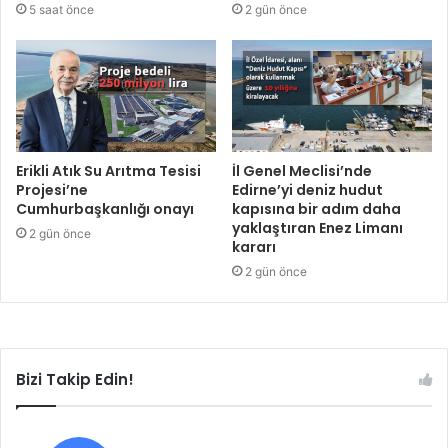
5 saat önce
2 gün önce
Erikli Atık Su Arıtma Tesisi
İl Genel Meclisi’nde
Projesi’ne
Edirne’yi deniz hudut
Cumhurbaşkanlığı onayı
kapısına bir adım daha
yaklaştıran Enez Limanı
2 gün önce
kararı
2 gün önce
Bizi Takip Edin!