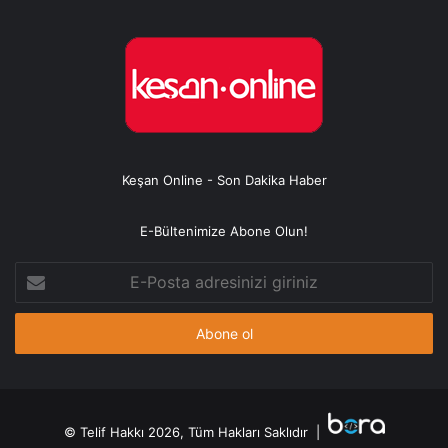
Keşan Online - Son Dakika Haber
E-Bültenimize Abone Olun!
E-
Posta
adresinizi
giriniz
© Telif Hakkı 2026, Tüm Hakları Saklıdır |