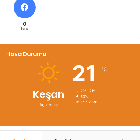
0
Fans
Hava Durumu
21
℃
Keşan
21º - 21º
60%
1.54 km/h
Açık hava