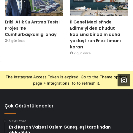
Erikli Atık Su Arıtma Tesisi
İl Genel Meclisi’nde
Projesi’ne
Edirne’yi deniz hudut
Cumhurbaşkanlığı onayı
kapısına bir adım daha
yaklaştıran Enez Limanı
2 gün önce
kararı
2 gün önce
The Instagram Access Token is expired, Go to the Theme options
page > Integrations, to to refresh it.
Çok Görüntülenenler
5 Eylül 2020
Eski Keşan Vaizesi Özlem Güneş, eşi tarafından
öldürüldü