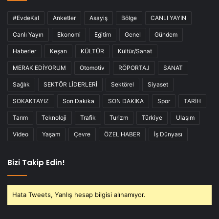
#EvdeKal
Anketler
Asayiş
Bölge
CANLI YAYIN
Canlı Yayın
Ekonomi
Eğitim
Genel
Gündem
Haberler
Keşan
KÜLTÜR
Kültür/Sanat
MERAK EDİYORUM
Otomotiv
RÖPORTAJ
SANAT
Sağlık
SEKTÖR LİDERLERİ
Sektörel
Siyaset
SOKAKTAYIZ
Son Dakika
SON DAKİKA
Spor
TARİH
Tarım
Teknoloji
Trafik
Turizm
Türkiye
Ulaşım
Video
Yaşam
Çevre
ÖZEL HABER
İş Dünyası
Bizi Takip Edin!
Hata Tweets, Yanlış hesap bilgisi alınamıyor.