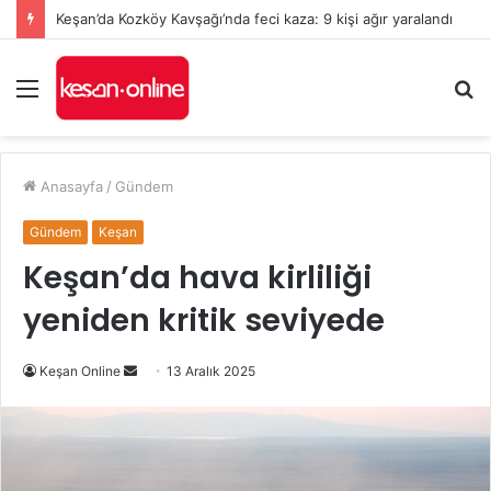
Keşan’da yeni Hükümet Konağı’nın temeli atıldı
Menü
A
y
...
Anasayfa
/
Gündem
Gündem
Keşan
Keşan’da hava kirliliği
yeniden kritik seviyede
Bir
Keşan Online
13 Aralık 2025
e-
posta
göndermek