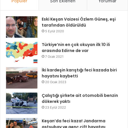
Popüler
Son Eklenen
Yorumlar
Eski Keşan Vaizesi Özlem Güneş, eşi
tarafından öldürüldü
5 Eylül 2020
Türkiye’nin en çok okuyan ilk 10 ili
arasında Edirne de var
7 Ocak 2021
İki kardeşin karıştığı feci kazada biri
hayatını kaybetti
20 Ocak 2023
Çalıştığı şirkete ait otomobili benzin
dökerek yaktı
23 Eylül 2022
Keşan’da feci kaza! Jandarma
astsubay ve genç çift hayatını