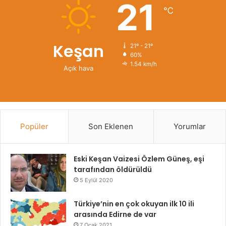
21
℃
Keşan
21º - 21º
60%
1.54 km/h
Açık hava
Popüler
Son Eklenen
Yorumlar
Eski Keşan Vaizesi Özlem Güneş, eşi
tarafından öldürüldü
5 Eylül 2020
Türkiye’nin en çok okuyan ilk 10 ili
arasında Edirne de var
7 Ocak 2021