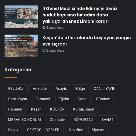
İl Genel Meclisi’nde Edirne’yi deniz
hudut kapısına bir adım daha
yaklaştıran Enez Limanı kararı
4 saat önce
Keşan’da otluk alanda başlayan yangın
eve sıçradı
5 saat önce
Kategoriler
#EvdeKal
Anketler
Asayiş
Bölge
CANLI YAYIN
Canlı Yayın
Ekonomi
Eğitim
Genel
Gündem
Haberler
Keşan
KÜLTÜR
Kültür/Sanat
MERAK EDİYORUM
Otomotiv
RÖPORTAJ
SANAT
Sağlık
SEKTÖR LİDERLERİ
Sektörel
Siyaset