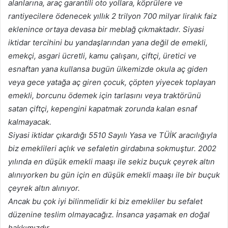
alanlarına, araç garantili oto yollara, köprülere ve
rantiyecilere ödenecek yıllık 2 trilyon 700 milyar liralık faiz
eklenince ortaya devasa bir meblağ çıkmaktadır. Siyasi
iktidar tercihini bu yandaşlarından yana değil de emekli,
emekçi, asgari ücretli, kamu çalışanı, çiftçi, üretici ve
esnaftan yana kullansa bugün ülkemizde okula aç giden
veya gece yatağa aç giren çocuk, çöpten yiyecek toplayan
emekli, borcunu ödemek için tarlasını veya traktörünü
satan çiftçi, kepengini kapatmak zorunda kalan esnaf
kalmayacak.
Siyasi iktidar çıkardığı 5510 Sayılı Yasa ve TÜİK aracılığıyla
biz emeklileri açlık ve sefaletin girdabına sokmuştur. 2002
yılında en düşük emekli maaşı ile sekiz buçuk çeyrek altın
alınıyorken bu gün için en düşük emekli maaşı ile bir buçuk
çeyrek altın alınıyor.
Ancak bu çok iyi bilinmelidir ki biz emekliler bu sefalet
düzenine teslim olmayacağız. İnsanca yaşamak en doğal
hakkımızdır.