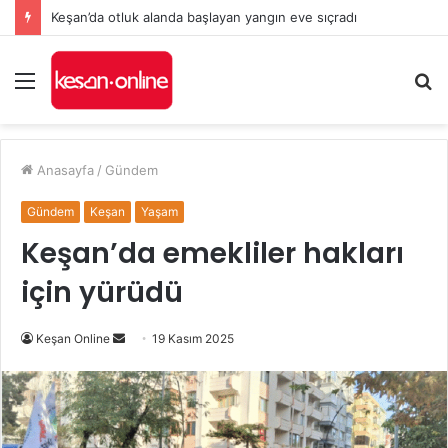
Keşan’da otluk alanda başlayan yangın eve sıçradı
Menü
A
y
...
Anasayfa
/
Gündem
Gündem
Keşan
Yaşam
Keşan’da emekliler hakları
için yürüdü
Bir
Keşan Online
19 Kasım 2025
e-
posta
göndermek