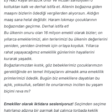
Ey Naci Kaya! Birazcık onur ve vicdan sahibiysen o
koltuktan kalk ve derhal istifa et. Ailenin boğazına giden
maaşını bizlerin ödediği vergilerden alıyorsun. Aldığın
maaş sana helal değildir. Haram lokmayı çocuklarının
boğazından geçirme. Derhal istifa et!
Bu ülkenin onuru olan 16 milyon emekli olarak bizler; on
yıllarca emeklerimizi, alın terlerimizi bu ülkenin değerlerini
yeniden, yeniden üretmek için ortaya koyduk. Yıllarca
rahat yaşayacağımız emeklilik günlerinin hayallerini
kurarak yaşadık.
Boğazlarımızdan kıstık, göz bebeklerimiz çocuklarımızın
gerektiğinde en temel ihtiyaçlarını almadık ama emeklilik
primlerimizi ödedik. Bugün biz emeklilere dayatılan bu
açlık, yoksulluk, sefalet ile onurlarımızı inciten bu yaşam
biçimi reva mı?
Emekliler olarak iktidara sesleniyoruz!
Seçimden seçime
hatırlanıp ağzına bir parmak bal çalınca torbada keklik