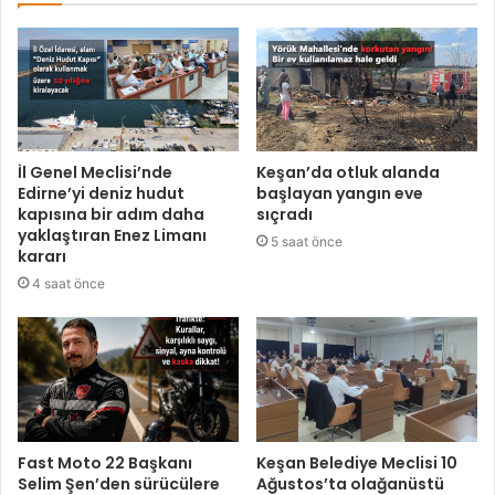
İl Genel Meclisi’nde
Keşan’da otluk alanda
Edirne’yi deniz hudut
başlayan yangın eve
kapısına bir adım daha
sıçradı
yaklaştıran Enez Limanı
5 saat önce
kararı
4 saat önce
Fast Moto 22 Başkanı
Keşan Belediye Meclisi 10
Selim Şen’den sürücülere
Ağustos’ta olağanüstü