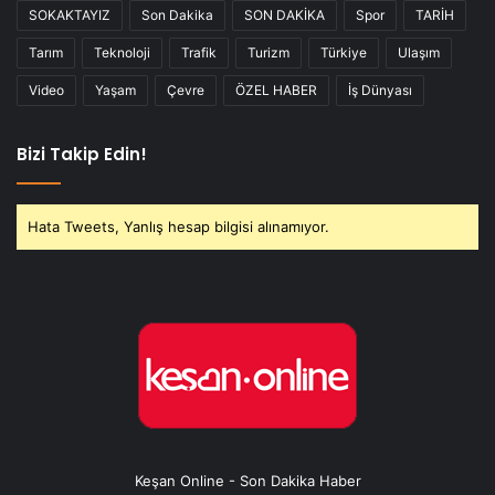
SOKAKTAYIZ
Son Dakika
SON DAKİKA
Spor
TARİH
Tarım
Teknoloji
Trafik
Turizm
Türkiye
Ulaşım
Video
Yaşam
Çevre
ÖZEL HABER
İş Dünyası
Bizi Takip Edin!
Hata Tweets, Yanlış hesap bilgisi alınamıyor.
Keşan Online - Son Dakika Haber