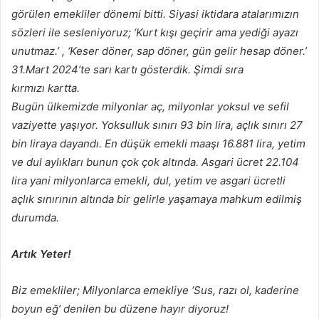
görülen emekliler dönemi bitti. Siyasi iktidara atalarımızın
sözleri ile sesleniyoruz; ‘Kurt kışı geçirir ama yediği ayazı
unutmaz.’ , ‘Keser döner, sap döner, gün gelir hesap döner.’
31.Mart 2024’te sarı kartı gösterdik. Şimdi sıra
kırmızı kartta.
Bugün ülkemizde milyonlar aç, milyonlar yoksul ve sefil
vaziyette yaşıyor. Yoksulluk sınırı 93 bin lira, açlık sınırı 27
bin liraya dayandı. En düşük emekli maaşı 16.881 lira, yetim
ve dul aylıkları bunun çok çok altında. Asgari ücret 22.104
lira yani milyonlarca emekli, dul, yetim ve asgari ücretli
açlık sınırının altında bir gelirle yaşamaya mahkum edilmiş
durumda.
Artık Yeter!
Biz emekliler; Milyonlarca emekliye ‘Sus, razı ol, kaderine
boyun eğ’ denilen bu düzene hayır diyoruz!