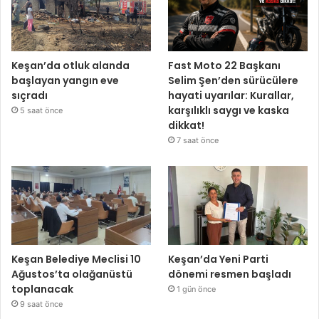
Keşan’da otluk alanda
Fast Moto 22 Başkanı
başlayan yangın eve
Selim Şen’den sürücülere
sıçradı
hayati uyarılar: Kurallar,
karşılıklı saygı ve kaska
5 saat önce
dikkat!
7 saat önce
Keşan Belediye Meclisi 10
Keşan’da Yeni Parti
Ağustos’ta olağanüstü
dönemi resmen başladı
toplanacak
1 gün önce
9 saat önce