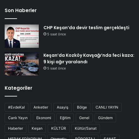
Son Haberler
CHP Keşan’da devir teslim gerçekleşti
5 saat önce
Keşan’da Kozköy Kavşağı’nda feci kaza:
9 kişi ağır yaralandı
5 saat önce
Kategoriler
#EvdeKal
Anketler
Asayiş
Bölge
CANLI YAYIN
Canlı Yayın
Ekonomi
Eğitim
Genel
Gündem
Haberler
Keşan
KÜLTÜR
Kültür/Sanat
MERAK EDİYORUM
Otomotiv
RÖPORTAJ
SANAT