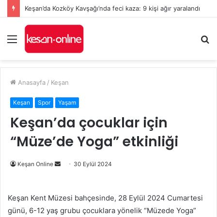
Keşan’da Kozköy Kavşağı’nda feci kaza: 9 kişi ağır yaralandı
Menü
A
y
...
Anasayfa
/
Keşan
Keşan
Spor
Yaşam
Keşan’da çocuklar için
“Müze’de Yoga” etkinliği
Bir
Keşan Online
30 Eylül 2024
e-
posta
Keşan Kent Müzesi bahçesinde, 28 Eylül 2024 Cumartesi
göndermek
günü, 6-12 yaş grubu çocuklara yönelik “Müzede Yoga”