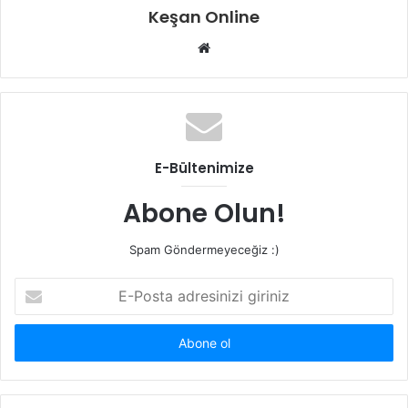
Keşan Online
Web
sitesi
E-Bültenimize
Abone Olun!
Spam Göndermeyeceğiz :)
E-
Posta
adresinizi
giriniz