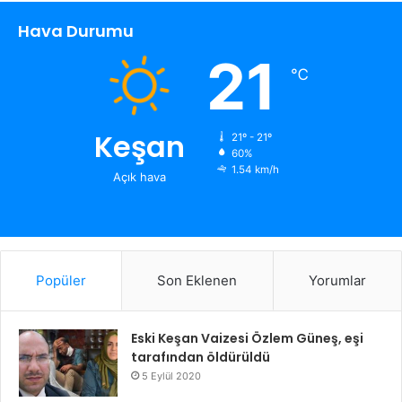
Hava Durumu
21
℃
Keşan
21º - 21º
60%
1.54 km/h
Açık hava
Popüler
Son Eklenen
Yorumlar
Eski Keşan Vaizesi Özlem Güneş, eşi
tarafından öldürüldü
5 Eylül 2020