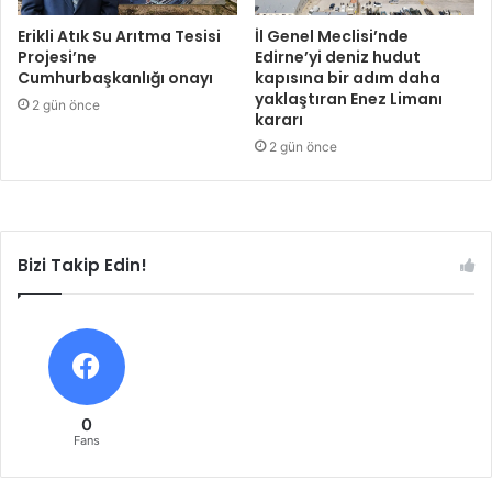
Erikli Atık Su Arıtma Tesisi
İl Genel Meclisi’nde
Projesi’ne
Edirne’yi deniz hudut
Cumhurbaşkanlığı onayı
kapısına bir adım daha
yaklaştıran Enez Limanı
2 gün önce
kararı
2 gün önce
Bizi Takip Edin!
0
Fans