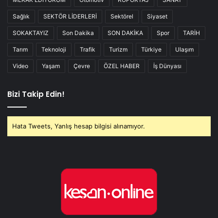
Sağlık
SEKTÖR LİDERLERİ
Sektörel
Siyaset
SOKAKTAYIZ
Son Dakika
SON DAKİKA
Spor
TARİH
Tarım
Teknoloji
Trafik
Turizm
Türkiye
Ulaşım
Video
Yaşam
Çevre
ÖZEL HABER
İş Dünyası
Bizi Takip Edin!
Hata Tweets, Yanlış hesap bilgisi alınamıyor.