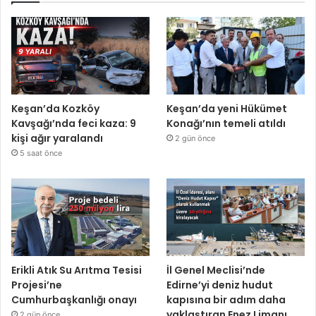
Keşan’da Kozköy
Keşan’da yeni Hükümet
Kavşağı’nda feci kaza: 9
Konağı’nın temeli atıldı
kişi ağır yaralandı
2 gün önce
5 saat önce
Erikli Atık Su Arıtma Tesisi
İl Genel Meclisi’nde
Projesi’ne
Edirne’yi deniz hudut
Cumhurbaşkanlığı onayı
kapısına bir adım daha
yaklaştıran Enez Limanı
2 gün önce