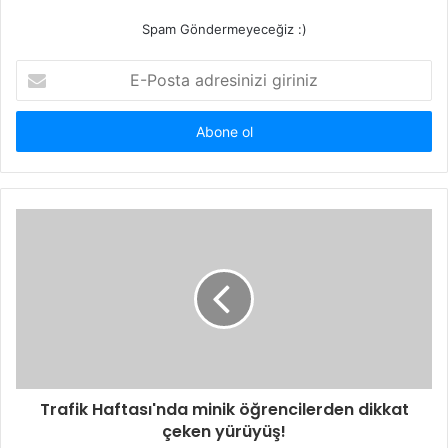
Spam Göndermeyeceğiz :)
E-
Posta
adresinizi
giriniz
Trafik Haftası'nda minik öğrencilerden dikkat
çeken yürüyüş!