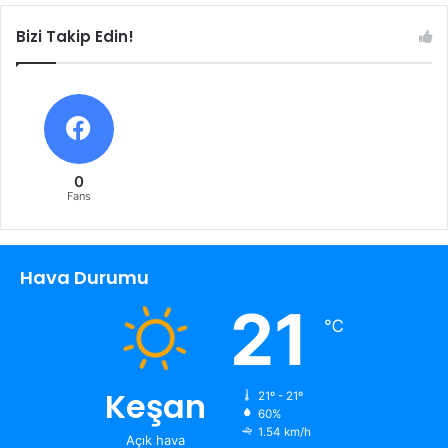
Bizi Takip Edin!
0
Fans
Hava Durumu
21
℃
Keşan
21º - 21º
60%
1.54 km/h
Açık hava