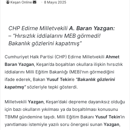
Bir
Keşan Online
8 Mayıs 2025
e-
posta
göndermek
CHP Edirne Milletvekili
A. Baran Yazgan:
– “Hırsızlık iddialarını MEB görmedi!
Bakanlık gözlerini kapatmış”
Cumhuriyet Halk Partisi (CHP) Edirne Milletvekili
Ahmet
Baran Yazgan
, Keşan’da boşaltılan okullara ilişkin hırsızlık
iddialarını Milli Eğitim Bakanlığı (MEB)’nın görmediğini
ifade ederek, Bakan
Yusuf Tekin
’e
“Bakanlık gözlerini
kapatmış”
sözleriyle tepki gösterdi.
Milletvekili
Yazgan
, Keşan’daki depreme dayanıksız olduğu
için bazı okulların yıkılması ya da boşaltılması konusunu
TBMM gündemine taşıdı. Milli Eğitim Bakanı
Yusuf Tekin
’in
yanıtlaması istemiyle yazılı soru önergesi sunan
Yazgan
,