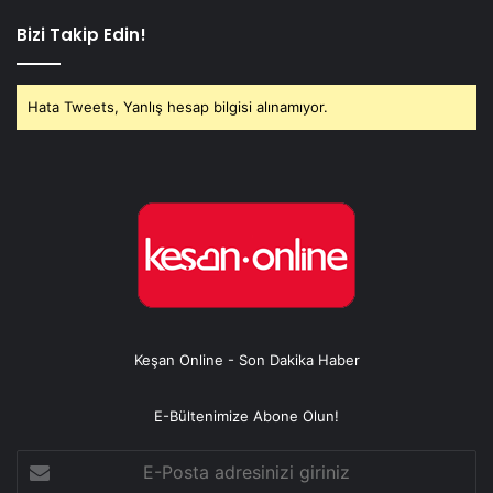
Bizi Takip Edin!
Hata Tweets, Yanlış hesap bilgisi alınamıyor.
Keşan Online - Son Dakika Haber
E-Bültenimize Abone Olun!
E-
Posta