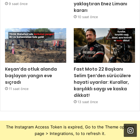
yaklaştıran Enez Limanı
9 saat önce
kararı
10 saat önce
Keşan’da otluk alanda
Fast Moto 22 Başkanı
başlayan yangın eve
Selim Şen’den sürücülere
sıçradı
hayati uyarılar: Kurallar,
karşılıklı saygı ve kaska
11 saat önce
dikkat!
13 saat önce
The Instagram Access Token is expired, Go to the Theme options
page > Integrations, to to refresh it.