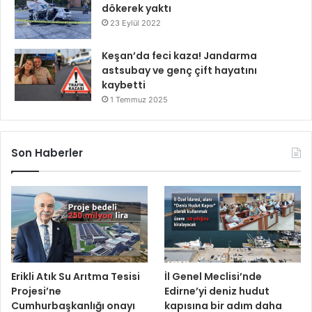
dökerek yaktı
23 Eylül 2022
Keşan’da feci kaza! Jandarma
astsubay ve genç çift hayatını
kaybetti
1 Temmuz 2025
Son Haberler
Erikli Atık Su Arıtma Tesisi
İl Genel Meclisi’nde
Projesi’ne
Edirne’yi deniz hudut
Cumhurbaşkanlığı onayı
kapısına bir adım daha