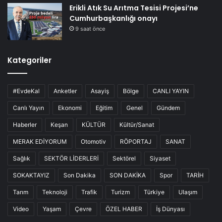
Erikli Atık Su Arıtma Tesisi Projesi’ne
Cumhurbaşkanlığı onayı
9 saat önce
Kategoriler
#EvdeKal
Anketler
Asayiş
Bölge
CANLI YAYIN
Canlı Yayın
Ekonomi
Eğitim
Genel
Gündem
Haberler
Keşan
KÜLTÜR
Kültür/Sanat
MERAK EDİYORUM
Otomotiv
RÖPORTAJ
SANAT
Sağlık
SEKTÖR LİDERLERİ
Sektörel
Siyaset
SOKAKTAYIZ
Son Dakika
SON DAKİKA
Spor
TARİH
Tarım
Teknoloji
Trafik
Turizm
Türkiye
Ulaşım
Video
Yaşam
Çevre
ÖZEL HABER
İş Dünyası