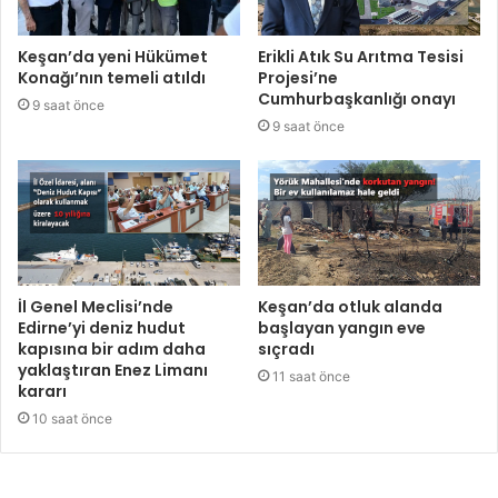
Keşan’da yeni Hükümet
Erikli Atık Su Arıtma Tesisi
Konağı’nın temeli atıldı
Projesi’ne
Cumhurbaşkanlığı onayı
9 saat önce
9 saat önce
İl Genel Meclisi’nde
Keşan’da otluk alanda
Edirne’yi deniz hudut
başlayan yangın eve
kapısına bir adım daha
sıçradı
yaklaştıran Enez Limanı
11 saat önce
kararı
10 saat önce