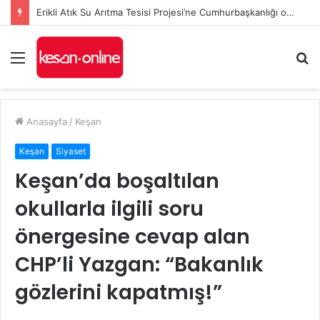
Erikli Atık Su Arıtma Tesisi Projesi’ne Cumhurbaşkanlığı onayı
Menü
A
y
...
Anasayfa
/
Keşan
Keşan
Siyaset
Keşan’da boşaltılan
okullarla ilgili soru
önergesine cevap alan
CHP’li Yazgan: “Bakanlık
gözlerini kapatmış!”