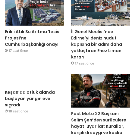
Erikli Atık Su Arıtma Tesisi
İl Genel Meclisi’nde
Projesi’ne
Edirne’yi deniz hudut
Cumhurbaşkanlığı onayı
kapısına bir adım daha
yaklaştıran Enez Limanı
17 saat önce
kararı
17 saat önce
Keşan’da otluk alanda
başlayan yangın eve
sıçradı
18 saat önce
Fast Moto 22 Başkanı
Selim Şen’den sürücülere
hayati uyarılar: Kurallar,
karşılıklı saygı ve kaska