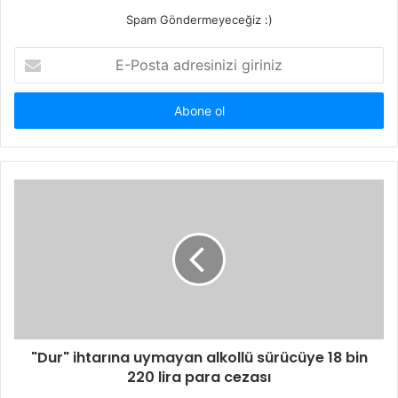
Spam Göndermeyeceğiz :)
E-
Posta
adresinizi
giriniz
"Dur" ihtarına uymayan alkollü sürücüye 18 bin
220 lira para cezası