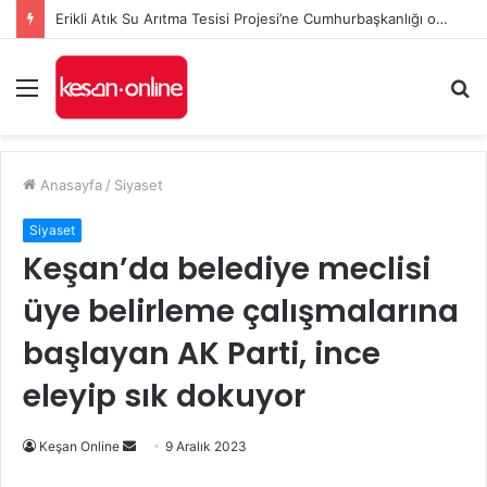
Erikli Atık Su Arıtma Tesisi Projesi’ne Cumhurbaşkanlığı onayı
Menü
A
y
...
Anasayfa
/
Siyaset
Siyaset
Keşan’da belediye meclisi
üye belirleme çalışmalarına
başlayan AK Parti, ince
eleyip sık dokuyor
Bir
Keşan Online
9 Aralık 2023
e-