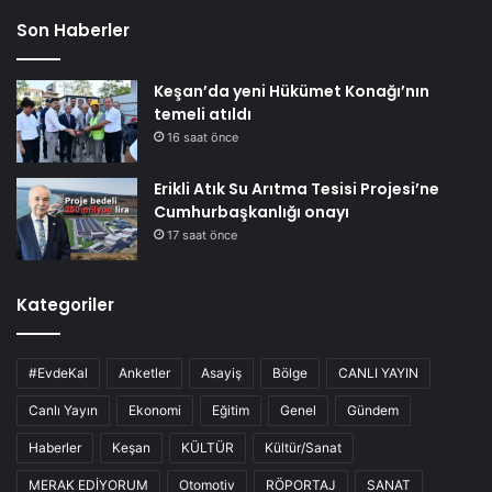
Son Haberler
Keşan’da yeni Hükümet Konağı’nın
temeli atıldı
16 saat önce
Erikli Atık Su Arıtma Tesisi Projesi’ne
Cumhurbaşkanlığı onayı
17 saat önce
Kategoriler
#EvdeKal
Anketler
Asayiş
Bölge
CANLI YAYIN
Canlı Yayın
Ekonomi
Eğitim
Genel
Gündem
Haberler
Keşan
KÜLTÜR
Kültür/Sanat
MERAK EDİYORUM
Otomotiv
RÖPORTAJ
SANAT