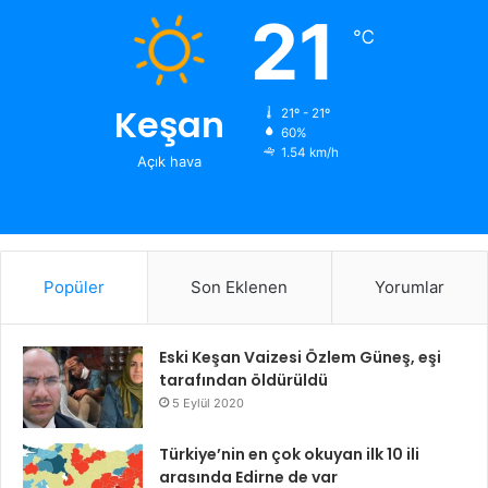
21
℃
Keşan
21º - 21º
60%
1.54 km/h
Açık hava
Popüler
Son Eklenen
Yorumlar
Eski Keşan Vaizesi Özlem Güneş, eşi
tarafından öldürüldü
5 Eylül 2020
Türkiye’nin en çok okuyan ilk 10 ili
arasında Edirne de var