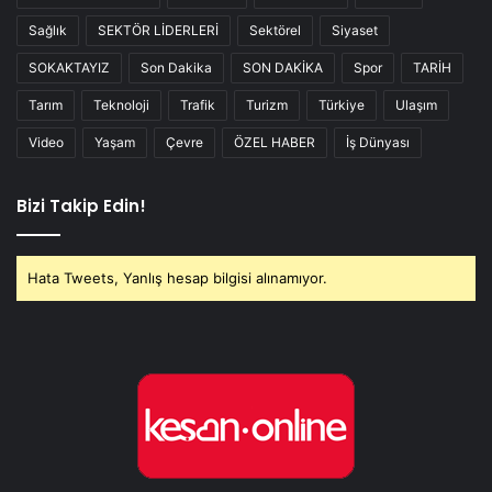
Sağlık
SEKTÖR LİDERLERİ
Sektörel
Siyaset
SOKAKTAYIZ
Son Dakika
SON DAKİKA
Spor
TARİH
Tarım
Teknoloji
Trafik
Turizm
Türkiye
Ulaşım
Video
Yaşam
Çevre
ÖZEL HABER
İş Dünyası
Bizi Takip Edin!
Hata Tweets, Yanlış hesap bilgisi alınamıyor.