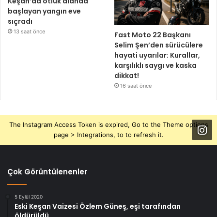
Keşan’da otluk alanda
başlayan yangın eve
sıçradı
13 saat önce
Fast Moto 22 Başkanı
Selim Şen’den sürücülere
hayati uyarılar: Kurallar,
karşılıklı saygı ve kaska
dikkat!
16 saat önce
The Instagram Access Token is expired, Go to the Theme options
page > Integrations, to to refresh it.
Çok Görüntülenenler
5 Eylül 2020
Eski Keşan Vaizesi Özlem Güneş, eşi tarafından
öldürüldü