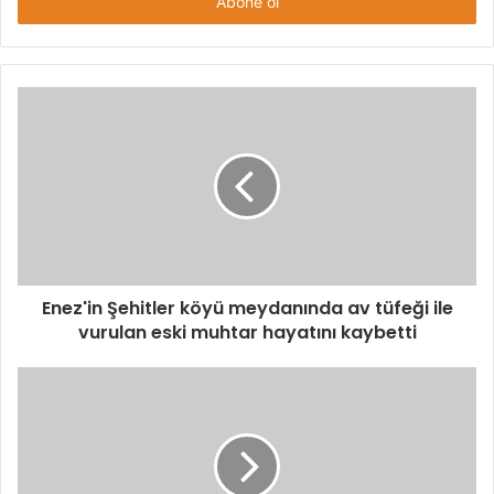
giriniz
Enez'in Şehitler köyü meydanında av tüfeği ile
vurulan eski muhtar hayatını kaybetti