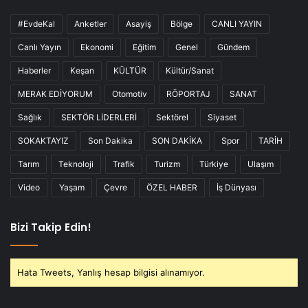
#EvdeKal
Anketler
Asayiş
Bölge
CANLI YAYIN
Canlı Yayın
Ekonomi
Eğitim
Genel
Gündem
Haberler
Keşan
KÜLTÜR
Kültür/Sanat
MERAK EDİYORUM
Otomotiv
RÖPORTAJ
SANAT
Sağlık
SEKTÖR LİDERLERİ
Sektörel
Siyaset
SOKAKTAYIZ
Son Dakika
SON DAKİKA
Spor
TARİH
Tarım
Teknoloji
Trafik
Turizm
Türkiye
Ulaşım
Video
Yaşam
Çevre
ÖZEL HABER
İş Dünyası
Bizi Takip Edin!
Hata Tweets, Yanlış hesap bilgisi alınamıyor.