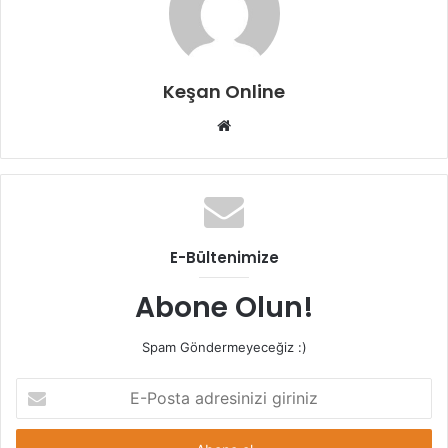
Keşan Online
Web
sitesi
E-Bültenimize
Abone Olun!
Spam Göndermeyeceğiz :)
E-
Posta
adresinizi