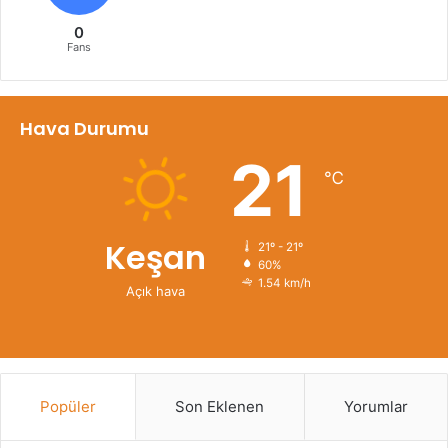
0
Fans
Hava Durumu
21
℃
Keşan
21º - 21º
60%
1.54 km/h
Açık hava
Popüler
Son Eklenen
Yorumlar