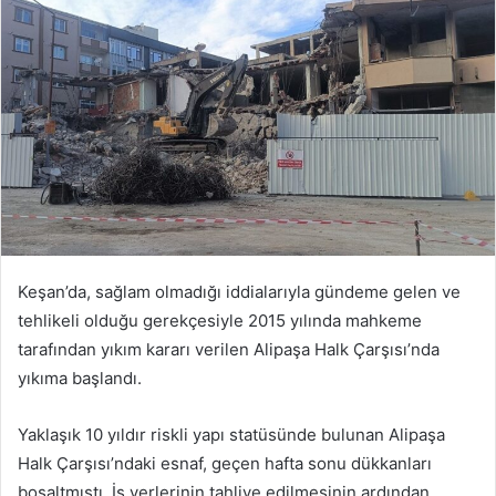
göndermek
Keşan’da, sağlam olmadığı iddialarıyla gündeme gelen ve
tehlikeli olduğu gerekçesiyle 2015 yılında mahkeme
tarafından yıkım kararı verilen Alipaşa Halk Çarşısı’nda
yıkıma başlandı.
Yaklaşık 10 yıldır riskli yapı statüsünde bulunan Alipaşa
Halk Çarşısı’ndaki esnaf, geçen hafta sonu dükkanları
boşaltmıştı. İş yerlerinin tahliye edilmesinin ardından