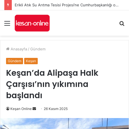
Erikli Atık Su Arıtma Tesisi Projesi’ne Cumhurbaşkanlığı onayı
Menü
A
y
...
Anasayfa
/
Gündem
Gündem
Keşan
Keşan’da Alipaşa Halk
Çarşısı’nın yıkımına
başlandı
Bir
Keşan Online
26 Kasım 2025
e-
posta