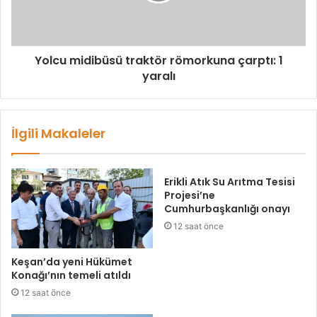
Yolcu midibüsü traktör römorkuna çarptı: 1
yaralı
İlgili Makaleler
Erikli Atık Su Arıtma Tesisi
Projesi’ne
Cumhurbaşkanlığı onayı
12 saat önce
Keşan’da yeni Hükümet
Konağı’nın temeli atıldı
12 saat önce