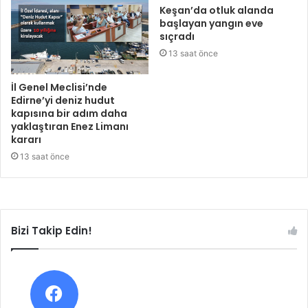
Keşan’da otluk alanda
başlayan yangın eve
sıçradı
13 saat önce
İl Genel Meclisi’nde
Edirne’yi deniz hudut
kapısına bir adım daha
yaklaştıran Enez Limanı
kararı
13 saat önce
Bizi Takip Edin!