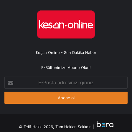
Keşan Online - Son Dakika Haber
E-Bültenimize Abone Olun!
E-
Posta
adresinizi
giriniz
© Telif Hakkı 2026, Tüm Hakları Saklıdır |