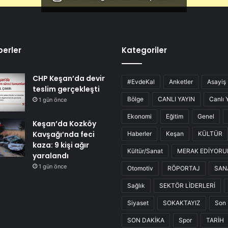
erler
Kategoriler
CHP Keşan’da devir
#EvdeKal
Anketler
Asayiş
teslim gerçekleşti
Bölge
CANLI YAYIN
Canlı 
1 gün önce
Ekonomi
Eğitim
Genel
Keşan’da Kozköy
Kavşağı’nda feci
Haberler
Keşan
KÜLTÜR
kaza: 9 kişi ağır
Kültür/Sanat
MERAK EDİYOR
yaralandı
1 gün önce
Otomotiv
RÖPORTAJ
SAN
Sağlık
SEKTÖR LİDERLERİ
Siyaset
SOKAKTAYIZ
Son 
SON DAKİKA
Spor
TARİH