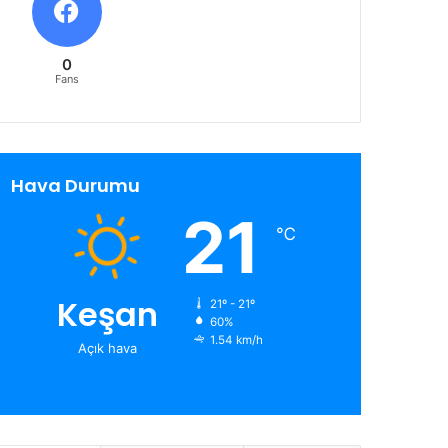
0
Fans
Hava Durumu
21
℃
Keşan
21º - 21º
60%
1.54 km/h
Açık hava