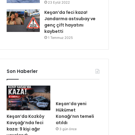
23 Eylül 2022
Keşan’da feci kaza!
Jandarma astsubay ve
genç çift hayatını
kaybetti
1 Temmuz 2025
Son Haberler
Keşan’da yeni
Hükümet
Keşan’da Kozköy
Konağı’nın temeli
Kavşağı’nda feci
atıldı
kaza: 9 kişi ağır
3 gün önce