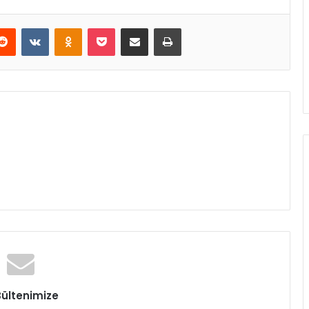
erest
Reddit
VKontakte
Odnoklassniki
Pocket
E-Posta ile paylaş
Yazdır
Bültenimize