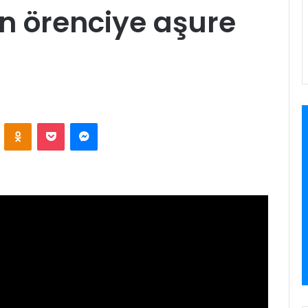
in örenciye aşure
VKontakte
Odnoklassniki
Pocket
Messenger