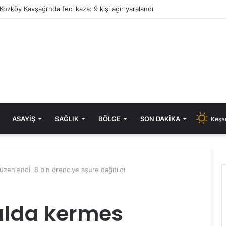
Kozköy Kavşağı’nda feci kaza: 9 kişi ağır yaralandı
ASAYIŞ
SAĞLIK
BÖLGE
SON DAKIKA
Keşan
zenlendi, 8 bin örenciye aşure dağıtıldı
ulda kermes