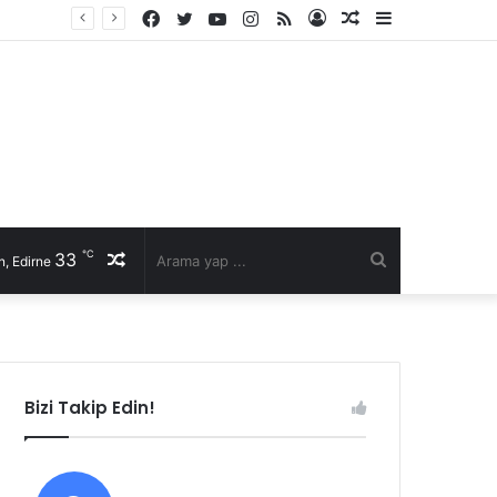
Facebook
Twitter
YouTube
Instagram
RSS
Kayıt
Rastgele
Kenar
Ol
Makale
Bölmesi
℃
33
Rastgele
Arama
, Edirne
Makale
yap
...
Bizi Takip Edin!