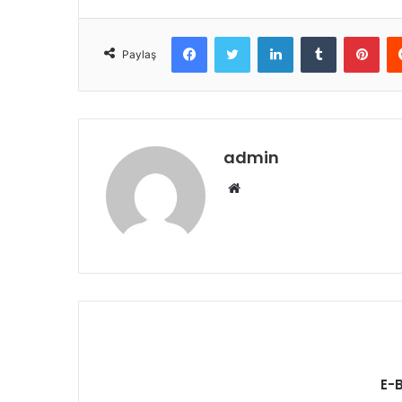
Facebook
Twitter
LinkedIn
Tumblr
Pint
Paylaş
admin
Web
sitesi
E-