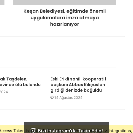
Keşan Belediyesi, eğitimde önemli
uygulamalara imza atmaya
hazırlanıyor
rak Taşdelen,
Eski Erikli sahili kooperatif
 evinde ölü bulundu
başkanı Abbas Kılıçaslan
girdiği denizde boğuldu
 2024
14 Ağustos 2024
Bizi Instagram'da Takip Edin!
ccess Token is expired, Go to the Theme options page > Integrations, t