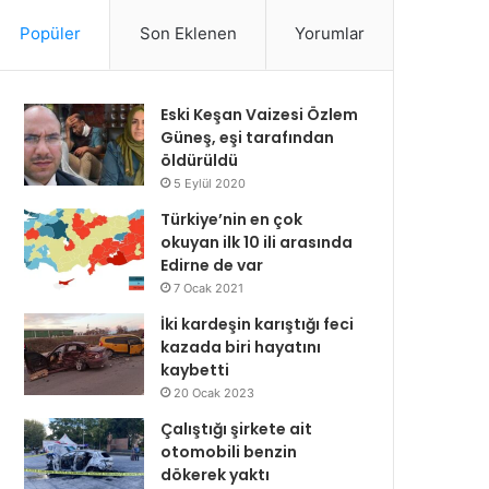
Popüler
Son Eklenen
Yorumlar
Eski Keşan Vaizesi Özlem
Güneş, eşi tarafından
öldürüldü
5 Eylül 2020
Türkiye’nin en çok
okuyan ilk 10 ili arasında
Edirne de var
7 Ocak 2021
İki kardeşin karıştığı feci
kazada biri hayatını
kaybetti
20 Ocak 2023
Çalıştığı şirkete ait
otomobili benzin
dökerek yaktı