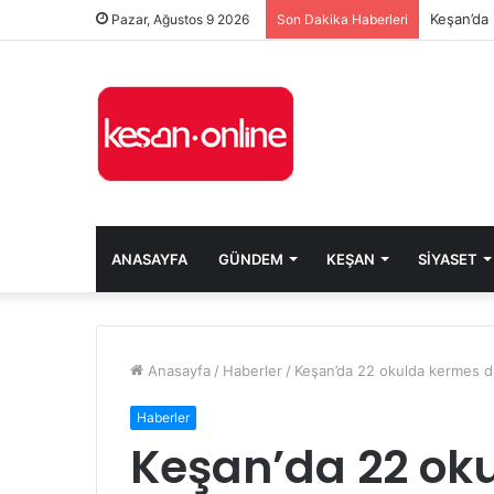
Keşan’da 
Pazar, Ağustos 9 2026
Son Dakika Haberleri
ANASAYFA
GÜNDEM
KEŞAN
SIYASET
Anasayfa
/
Haberler
/
Keşan’da 22 okulda kermes dü
Haberler
Keşan’da 22 ok