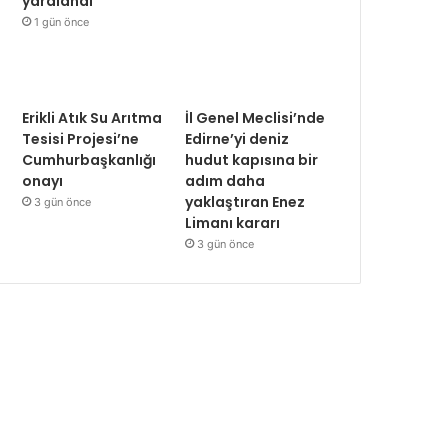
yaralandı
1 gün önce
Erikli Atık Su Arıtma
İl Genel Meclisi’nde
Tesisi Projesi’ne
Edirne’yi deniz
Cumhurbaşkanlığı
hudut kapısına bir
onayı
adım daha
yaklaştıran Enez
3 gün önce
Limanı kararı
3 gün önce