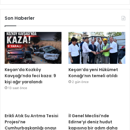
Son Haberler
Keşan’da Kozköy
Keşan’da yeni Hükümet
Kavşağı’nda feci kaza: 9
Konağı’nın temeli atıldı
kişi ağır yaralandı
2 gün önce
13 saat önce
Erikli Atık Su Arıtma Tesisi
İl Genel Meclisi’nde
Projesi’ne
Edirne’yi deniz hudut
Cumhurbaşkanlığı onayı
kapısına bir adım daha