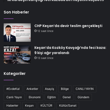
Son Haberler
CHP Keşan’da devir teslim gerçekleşti
12 saat önce
Keşan’da Kozköy Kavşağı’nda feci kaza:
9 kişi ağır yaralandı
13 saat önce
Kategoriler
#EvdeKal
Anketler
Asayiş
Bölge
CANLI YAYIN
Canlı Yayın
Ekonomi
Eğitim
Genel
Gündem
Haberler
Keşan
KÜLTÜR
Kültür/Sanat