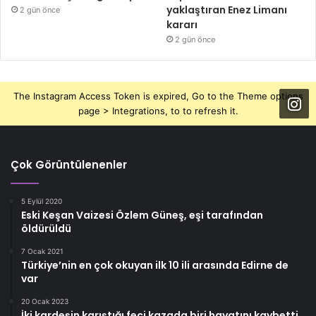
yaklaştıran Enez Limanı
2 gün önce
kararı
2 gün önce
The Instagram Access Token is expired, Go to the Theme options
page > Integrations, to to refresh it.
Çok Görüntülenenler
5 Eylül 2020
Eski Keşan Vaizesi Özlem Güneş, eşi tarafından
öldürüldü
7 Ocak 2021
Türkiye’nin en çok okuyan ilk 10 ili arasında Edirne de
var
20 Ocak 2023
İki kardeşin karıştığı feci kazada biri hayatını kaybetti