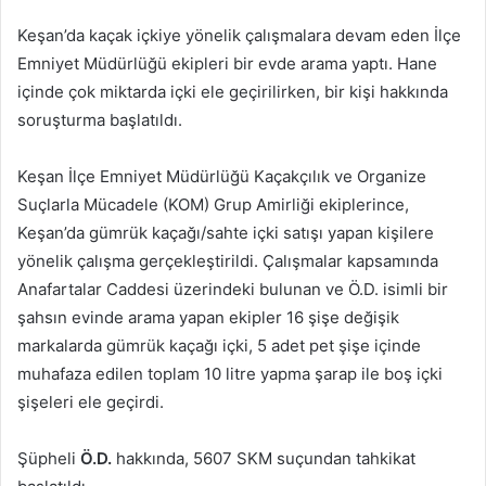
posta
Keşan’da kaçak içkiye yönelik çalışmalara devam eden İlçe
göndermek
Emniyet Müdürlüğü ekipleri bir evde arama yaptı. Hane
içinde çok miktarda içki ele geçirilirken, bir kişi hakkında
soruşturma başlatıldı.
Keşan İlçe Emniyet Müdürlüğü Kaçakçılık ve Organize
Suçlarla Mücadele (KOM) Grup Amirliği ekiplerince,
Keşan’da gümrük kaçağı/sahte içki satışı yapan kişilere
yönelik çalışma gerçekleştirildi. Çalışmalar kapsamında
Anafartalar Caddesi üzerindeki bulunan ve Ö.D. isimli bir
şahsın evinde arama yapan ekipler 16 şişe değişik
markalarda gümrük kaçağı içki, 5 adet pet şişe içinde
muhafaza edilen toplam 10 litre yapma şarap ile boş içki
şişeleri ele geçirdi.
Şüpheli
Ö.D.
hakkında, 5607 SKM suçundan tahkikat