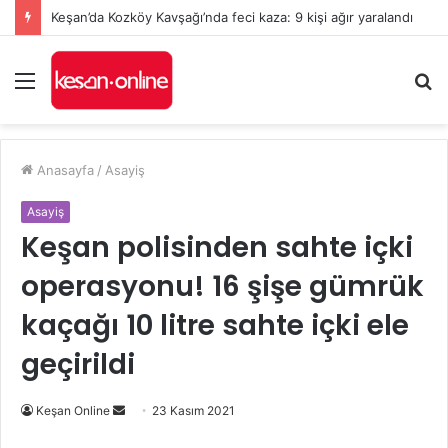
Keşan’da Kozköy Kavşağı’nda feci kaza: 9 kişi ağır yaralandı
Menü
A
y
...
Anasayfa
/
Asayiş
Asayiş
Keşan polisinden sahte içki
operasyonu! 16 şişe gümrük
kaçağı 10 litre sahte içki ele
geçirildi
Bir
Keşan Online
23 Kasım 2021
e-