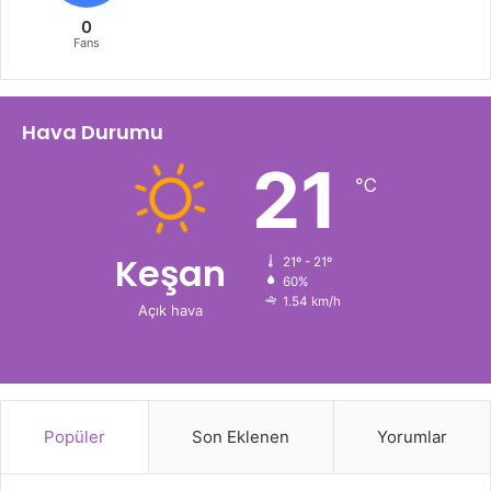
0
Fans
Hava Durumu
21
℃
Keşan
21º - 21º
60%
1.54 km/h
Açık hava
Popüler
Son Eklenen
Yorumlar