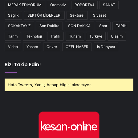
MERAK EDİYORUM
Otomotiv
RÖPORTAJ
SANAT
Sağlık
SEKTÖR LİDERLERİ
Sektörel
Siyaset
SOKAKTAYIZ
Son Dakika
SON DAKİKA
Spor
TARİH
Tarım
Teknoloji
Trafik
Turizm
Türkiye
Ulaşım
Video
Yaşam
Çevre
ÖZEL HABER
İş Dünyası
Bizi Takip Edin!
Hata Tweets, Yanlış hesap bilgisi alınamıyor.