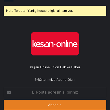
Hata Tweets, Yanlış hesap bilgisi alınamıyor.
Keşan Online - Son Dakika Haber
E-Bültenimize Abone Olun!
E-
Posta
adresinizi
giriniz