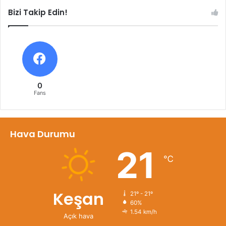
Bizi Takip Edin!
0
Fans
Hava Durumu
21
℃
Keşan
21º - 21º
60%
1.54 km/h
Açık hava