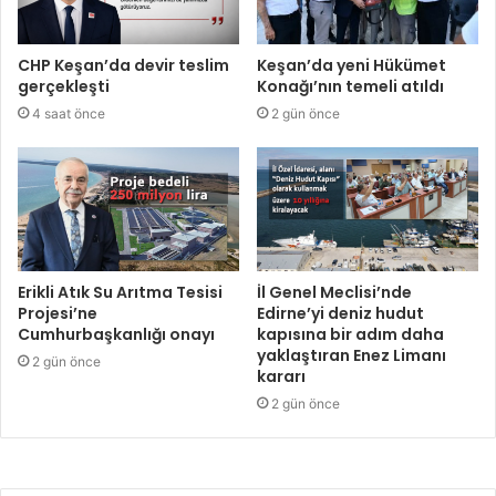
CHP Keşan’da devir teslim
Keşan’da yeni Hükümet
gerçekleşti
Konağı’nın temeli atıldı
4 saat önce
2 gün önce
Erikli Atık Su Arıtma Tesisi
İl Genel Meclisi’nde
Projesi’ne
Edirne’yi deniz hudut
Cumhurbaşkanlığı onayı
kapısına bir adım daha
yaklaştıran Enez Limanı
2 gün önce
kararı
2 gün önce