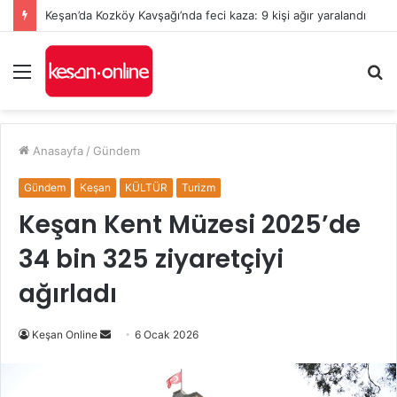
Keşan’da Kozköy Kavşağı’nda feci kaza: 9 kişi ağır yaralandı
Menü
A
y
...
Anasayfa
/
Gündem
Gündem
Keşan
KÜLTÜR
Turizm
Keşan Kent Müzesi 2025’de
34 bin 325 ziyaretçiyi
ağırladı
Bir
Keşan Online
6 Ocak 2026
e-
posta