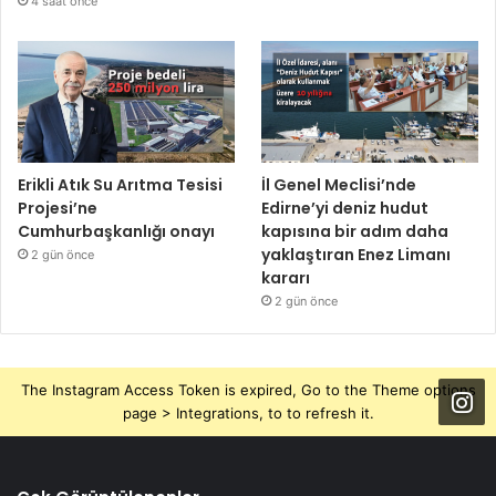
4 saat önce
Erikli Atık Su Arıtma Tesisi
İl Genel Meclisi’nde
Projesi’ne
Edirne’yi deniz hudut
Cumhurbaşkanlığı onayı
kapısına bir adım daha
yaklaştıran Enez Limanı
2 gün önce
kararı
2 gün önce
The Instagram Access Token is expired, Go to the Theme options
page > Integrations, to to refresh it.