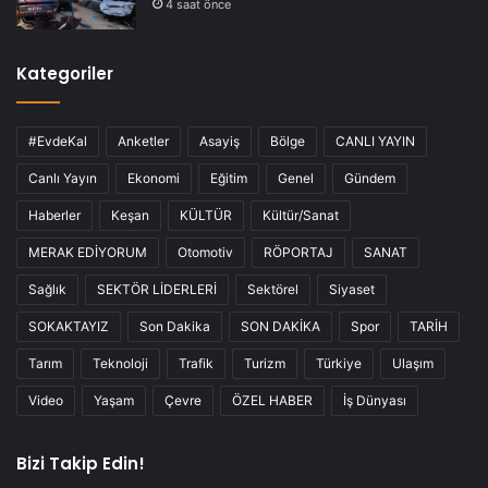
4 saat önce
Kategoriler
#EvdeKal
Anketler
Asayiş
Bölge
CANLI YAYIN
Canlı Yayın
Ekonomi
Eğitim
Genel
Gündem
Haberler
Keşan
KÜLTÜR
Kültür/Sanat
MERAK EDİYORUM
Otomotiv
RÖPORTAJ
SANAT
Sağlık
SEKTÖR LİDERLERİ
Sektörel
Siyaset
SOKAKTAYIZ
Son Dakika
SON DAKİKA
Spor
TARİH
Tarım
Teknoloji
Trafik
Turizm
Türkiye
Ulaşım
Video
Yaşam
Çevre
ÖZEL HABER
İş Dünyası
Bizi Takip Edin!