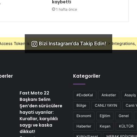
kaybetti
e
1 hafta önce
Bizi Instagram'da Takip Edin!
ccess Token is expired, Go to the Theme options page > Integrations, t
erler
Kategoriler
Fast Moto 22
#EvdeKal
Anketler
Asayiş
Başkanı Selim
Şen’den sürücülere
Bölge
CANLI YAYIN
Canlı 
hayati uyarılar:
Ekonomi
Eğitim
Genel
Kurallar, karşılıklı
saygı ve kaska
Haberler
Keşan
KÜLTÜR
dikkat!
Kültür/Sanat
MERAK EDİYOR