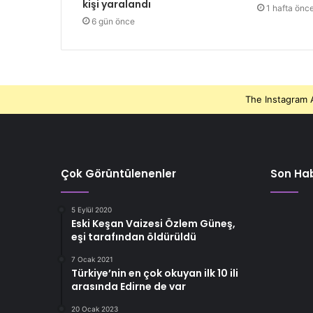
kişi yaralandı
1 hafta önc
6 gün önce
The Instagram A
Çok Görüntülenenler
Son Hab
5 Eylül 2020
Eski Keşan Vaizesi Özlem Güneş,
eşi tarafından öldürüldü
7 Ocak 2021
Türkiye’nin en çok okuyan ilk 10 ili
arasında Edirne de var
20 Ocak 2023