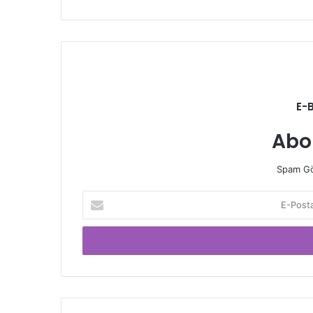
E-
Abo
Spam Gö
E-
Posta
adresinizi
giriniz