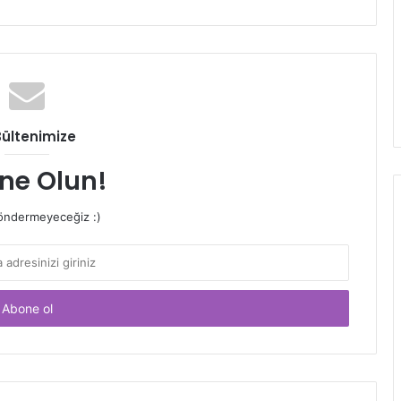
Bültenimize
ne Olun!
ndermeyeceğiz :)