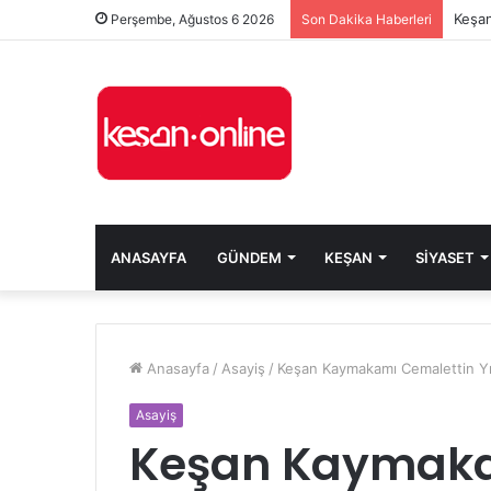
Keşan
Perşembe, Ağustos 6 2026
Son Dakika Haberleri
ANASAYFA
GÜNDEM
KEŞAN
SIYASET
Anasayfa
/
Asayiş
/
Keşan Kaymakamı Cemalettin Yılm
Asayiş
Keşan Kaymaka