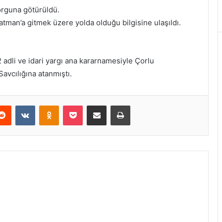
orguna götürüldü.
man’a gitmek üzere yolda olduğu bilgisine ulaşıldı.
adli ve idari yargı ana kararnamesiyle Çorlu
vcılığına atanmıştı.
erest
Reddit
VKontakte
Odnoklassniki
Pocket
E-Posta ile paylaş
Yazdır