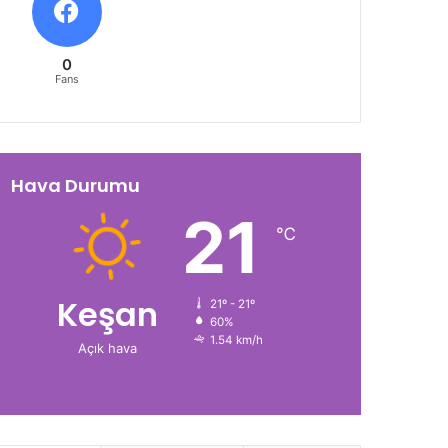
0
Fans
Hava Durumu
21
℃
Keşan
21º - 21º
60%
1.54 km/h
Açık hava