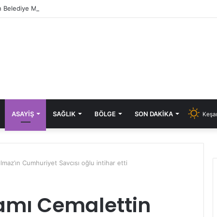
 Belediye Meclisi 10 Ağustos’ta olağanüstü toplanacak
ASAYIŞ
SAĞLIK
BÖLGE
SON DAKIKA
Keşan
az’ın Cumhuriyet Savcısı oğlu intihar etti
mı Cemalettin