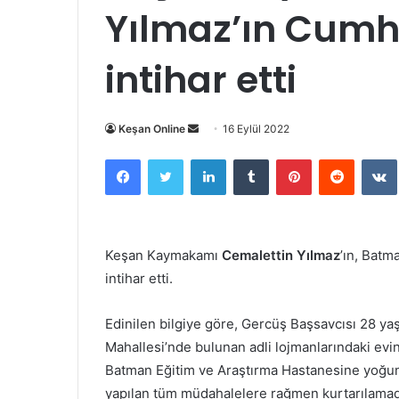
Yılmaz’ın Cumhu
intihar etti
Bir
Keşan Online
16 Eylül 2022
e-
Facebook
Twitter
LinkedIn
Tumblr
Pinterest
Reddit
posta
göndermek
Keşan Kaymakamı
Cemalettin Yılmaz
’ın, Batm
intihar etti.
Edinilen bilgiye göre, Gercüş Başsavcısı 28 ya
Mahallesi’nde bulunan adli lojmanlarındaki evinde
Batman Eğitim ve Araştırma Hastanesine yoğun 
yapılan tüm müdahalelere rağmen kurtarılamad