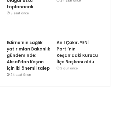
olağanüstü
24 saat önce
toplanacak
3 saat önce
Edirne’nin sağlık
Anıl Çakır, YENİ
yatırımları Bakanlık
Parti’nin
gündeminde:
Keşan’daki Kurucu
Aksal’dan Keşan
İlçe Başkanı oldu
için iki önemli talep
2 gün önce
24 saat önce