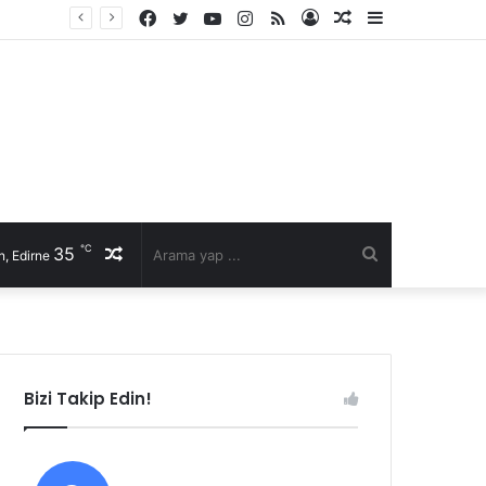
Facebook
Twitter
YouTube
Instagram
RSS
Kayıt
Rastgele
Kenar
Ol
Makale
Bölmesi
℃
35
Rastgele
Arama
, Edirne
Makale
yap
...
Bizi Takip Edin!