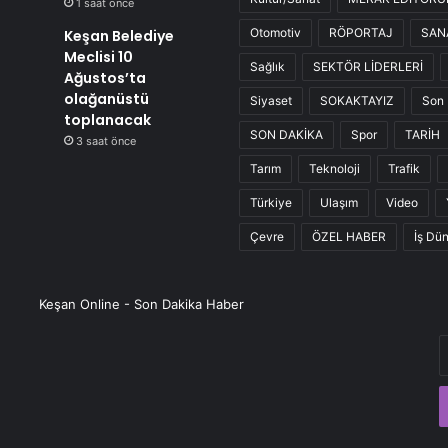
1 saat önce
Otomotiv
RÖPORTAJ
SAN
Keşan Belediye
Meclisi 10
Sağlık
SEKTÖR LİDERLERİ
Ağustos’ta
olağanüstü
Siyaset
SOKAKTAYIZ
Son 
toplanacak
SON DAKİKA
Spor
TARİH
3 saat önce
Tarım
Teknoloji
Trafik
Türkiye
Ulaşım
Video
Çevre
ÖZEL HABER
İş Dü
Keşan Online - Son Dakika Haber
E
P
a
g