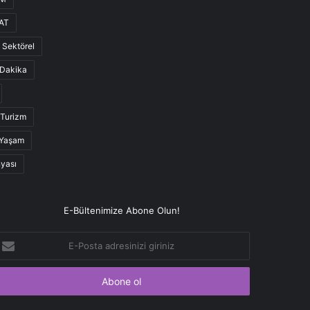
AT
Sektörel
Dakika
Turizm
Yaşam
nyası
E-Bültenimize Abone Olun!
-
osta
dresinizi
iriniz