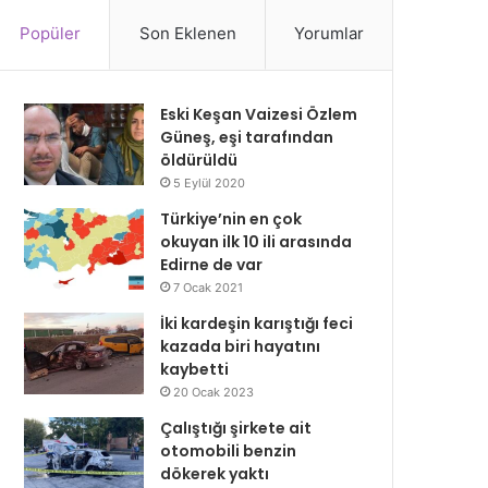
Popüler
Son Eklenen
Yorumlar
Eski Keşan Vaizesi Özlem
Güneş, eşi tarafından
öldürüldü
5 Eylül 2020
Türkiye’nin en çok
okuyan ilk 10 ili arasında
Edirne de var
7 Ocak 2021
İki kardeşin karıştığı feci
kazada biri hayatını
kaybetti
20 Ocak 2023
Çalıştığı şirkete ait
otomobili benzin
dökerek yaktı