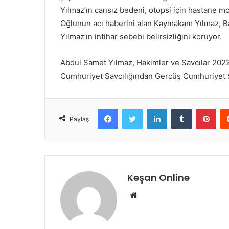
Yılmaz’ın cansız bedeni, otopsi için hastane m
Oğlunun acı haberini alan Kaymakam Yılmaz, Bat
Yılmaz’ın intihar sebebi belirsizliğini koruyor.
Abdul Samet Yılmaz, Hakimler ve Savcılar 2022 
Cumhuriyet Savcılığından Gercüş Cumhuriyet Sa
Facebook
Twitter
LinkedIn
Tumblr
Pint
Paylaş
Keşan Online
Web
sitesi