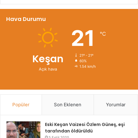
Hava Durumu
21
℃
Keşan
21º - 21º
60%
1.54 km/h
Açık hava
Popüler
Son Eklenen
Yorumlar
Eski Keşan Vaizesi Özlem Güneş, eşi
tarafından öldürüldü
5 Eylül 2020