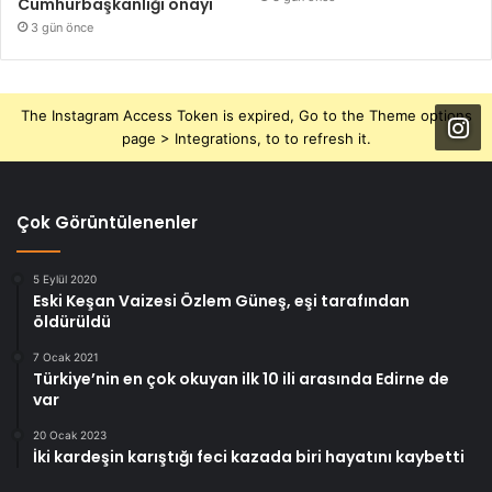
Cumhurbaşkanlığı onayı
3 gün önce
The Instagram Access Token is expired, Go to the Theme options
page > Integrations, to to refresh it.
Çok Görüntülenenler
5 Eylül 2020
Eski Keşan Vaizesi Özlem Güneş, eşi tarafından
öldürüldü
7 Ocak 2021
Türkiye’nin en çok okuyan ilk 10 ili arasında Edirne de
var
20 Ocak 2023
İki kardeşin karıştığı feci kazada biri hayatını kaybetti