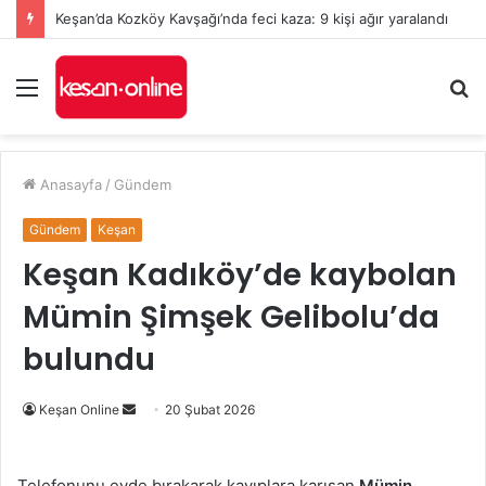
Keşan’da Kozköy Kavşağı’nda feci kaza: 9 kişi ağır yaralandı
Menü
A
y
...
Anasayfa
/
Gündem
Gündem
Keşan
Keşan Kadıköy’de kaybolan
Mümin Şimşek Gelibolu’da
bulundu
Bir
Keşan Online
20 Şubat 2026
e-
posta
Telefonunu evde bırakarak kayıplara karışan
Mümin