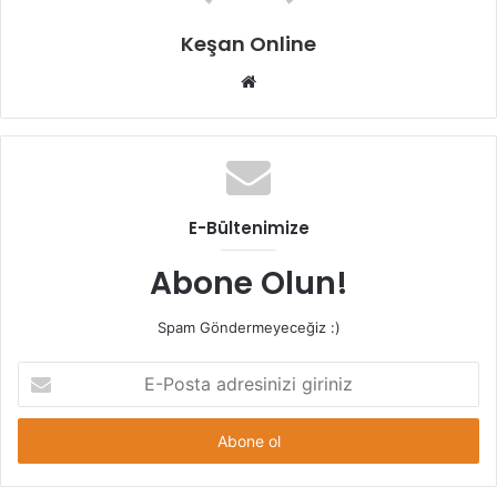
Keşan Online
Web
sitesi
E-Bültenimize
Abone Olun!
Spam Göndermeyeceğiz :)
E-
Posta
adresinizi
giriniz