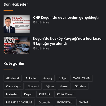
Son Haberler
CHP Keşan’da devir teslim gerçekleşti
1 gün önce
Keşan’da Kozköy Kavşağı’nda feci kaza:
9 kişi ağır yaralandı
1 gün önce
Kategoriler
#EvdeKal
Anketler
Asayiş
Bölge
CANLI YAYIN
Canlı Yayın
Ekonomi
Eğitim
Genel
Gündem
Haberler
Keşan
KÜLTÜR
Kültür/Sanat
MERAK EDİYORUM
Otomotiv
RÖPORTAJ
SANAT