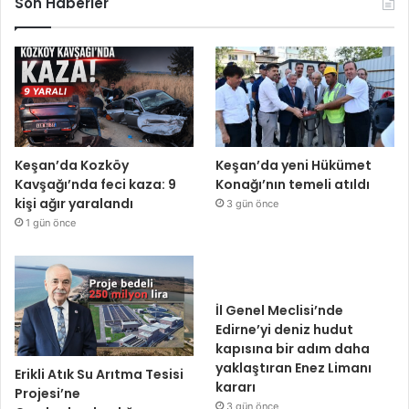
Son Haberler
Keşan’da Kozköy
Keşan’da yeni Hükümet
Kavşağı’nda feci kaza: 9
Konağı’nın temeli atıldı
kişi ağır yaralandı
3 gün önce
1 gün önce
İl Genel Meclisi’nde
Edirne’yi deniz hudut
kapısına bir adım daha
yaklaştıran Enez Limanı
Erikli Atık Su Arıtma Tesisi
kararı
Projesi’ne
3 gün önce