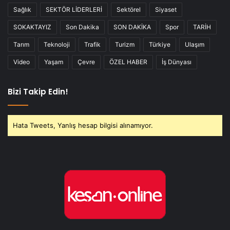
Sağlık
SEKTÖR LİDERLERİ
Sektörel
Siyaset
SOKAKTAYIZ
Son Dakika
SON DAKİKA
Spor
TARİH
Tarım
Teknoloji
Trafik
Turizm
Türkiye
Ulaşım
Video
Yaşam
Çevre
ÖZEL HABER
İş Dünyası
Bizi Takip Edin!
Hata Tweets, Yanlış hesap bilgisi alınamıyor.