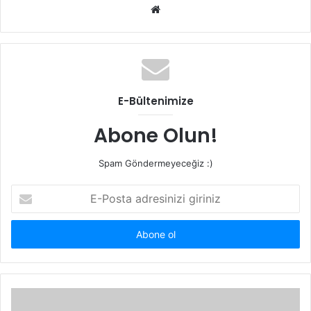
Web
sitesi
E-Bültenimize
Abone Olun!
Spam Göndermeyeceğiz :)
E-
Posta
adresinizi
giriniz