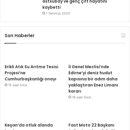
astsubay ve genç çift hayatını
kaybetti
1 Temmuz 2025
Son Haberler
Erikli Atık Su Arıtma Tesisi
İl Genel Meclisi’nde
Projesi’ne
Edirne’yi deniz hudut
Cumhurbaşkanlığı onayı
kapısına bir adım daha
yaklaştıran Enez Limanı
15 saat önce
kararı
16 saat önce
Keşan’da otluk alanda
Fast Moto 22 Başkanı