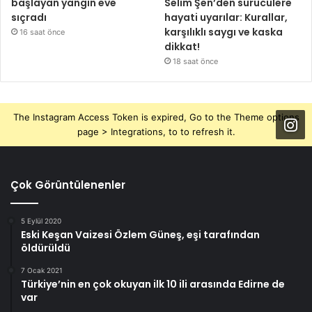
başlayan yangın eve
Selim Şen’den sürücülere
sıçradı
hayati uyarılar: Kurallar,
karşılıklı saygı ve kaska
16 saat önce
dikkat!
18 saat önce
The Instagram Access Token is expired, Go to the Theme options
page > Integrations, to to refresh it.
Çok Görüntülenenler
5 Eylül 2020
Eski Keşan Vaizesi Özlem Güneş, eşi tarafından
öldürüldü
7 Ocak 2021
Türkiye’nin en çok okuyan ilk 10 ili arasında Edirne de
var