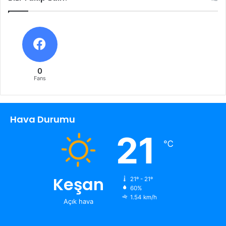
0
Fans
Hava Durumu
21
℃
Keşan
21º - 21º
60%
1.54 km/h
Açık hava