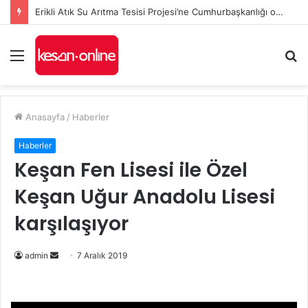
Erikli Atık Su Arıtma Tesisi Projesi’ne Cumhurbaşkanlığı onayı
Menü
A
y
...
Anasayfa
/
Haberler
Haberler
Keşan Fen Lisesi ile Özel
Keşan Uğur Anadolu Lisesi
karşılaşıyor
Bir
admin
7 Aralık 2019
e-
posta
göndermek