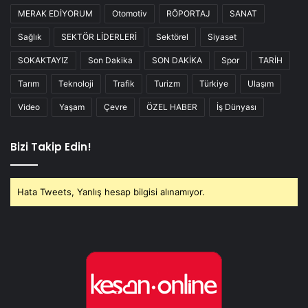
MERAK EDİYORUM
Otomotiv
RÖPORTAJ
SANAT
Sağlık
SEKTÖR LİDERLERİ
Sektörel
Siyaset
SOKAKTAYIZ
Son Dakika
SON DAKİKA
Spor
TARİH
Tarım
Teknoloji
Trafik
Turizm
Türkiye
Ulaşım
Video
Yaşam
Çevre
ÖZEL HABER
İş Dünyası
Bizi Takip Edin!
Hata Tweets, Yanlış hesap bilgisi alınamıyor.