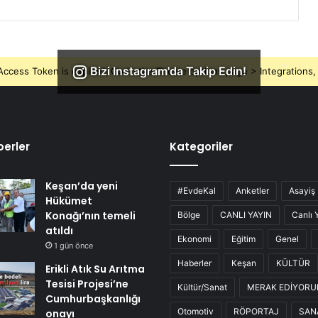
Bizi Instagram'da Takip Edin!
ccess Token is expired, Go to the Theme options page > Integrations, t
erler
Kategoriler
Keşan’da yeni
#EvdeKal
Anketler
Asayiş
Hükümet
Konağı’nın temeli
Bölge
CANLI YAYIN
Canlı 
atıldı
Ekonomi
Eğitim
Genel
1 gün önce
Haberler
Keşan
KÜLTÜR
Erikli Atık Su Arıtma
Tesisi Projesi’ne
Kültür/Sanat
MERAK EDİYOR
Cumhurbaşkanlığı
Otomotiv
RÖPORTAJ
SAN
onayı