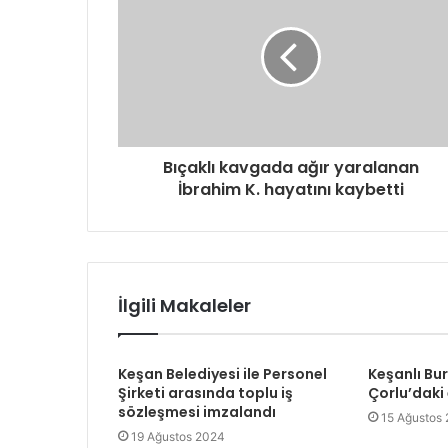
e
s
i
n
i
z
i
g
Bıçaklı kavgada ağır yaralanan
i
İbrahim K. hayatını kaybetti
r
i
n
i
z
İlgili Makaleler
Keşan Belediyesi ile Personel
Keşanlı Bu
Şirketi arasında toplu iş
Çorlu’daki
sözleşmesi imzalandı
15 Ağustos
19 Ağustos 2024