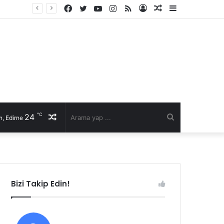
Facebook
Twitter
YouTube
Instagram
RSS
Kayıt
Rastgele
Kenar
Ol
Makale
Bölmesi
℃
24
Rastgele
Arama
, Edirne
Makale
yap
...
Bizi Takip Edin!