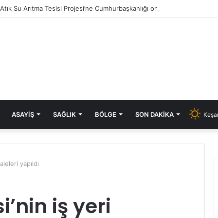
i Atık Su Arıtma Tesisi Projesi’ne Cumhurbaşkanlığı onayı
ASAYIŞ
SAĞLIK
BÖLGE
SON DAKIKA
Keşan
aleleri yapıldı
’nin iş yeri