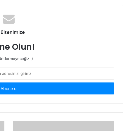
Bültenimize
ne Olun!
ndermeyeceğiz :)