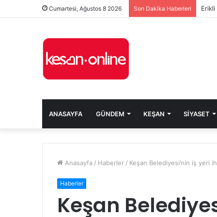
Erikl
Cumartesi, Ağustos 8 2026
Son Dakika Haberleri
ANASAYFA
GÜNDEM
KEŞAN
SIYASET
Anasayfa
/
Haberler
/
Keşan Belediyesi’nin iş yeri ih
Haberler
Keşan Belediyesi