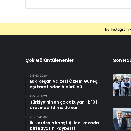
The Instagram A
Çok Görüntülenenler
Son Hab
5 Eylül 2020
Eski Keşan Vaizesi Özlem Güneş,
eşi tarafından öldürüldü
7 Ocak 2021
Türkiye’nin en çok okuyan ilk 10 ili
arasında Edirne de var
20 Ocak 2023
İki kardeşin karıştığı feci kazada
biri hayatını kaybetti