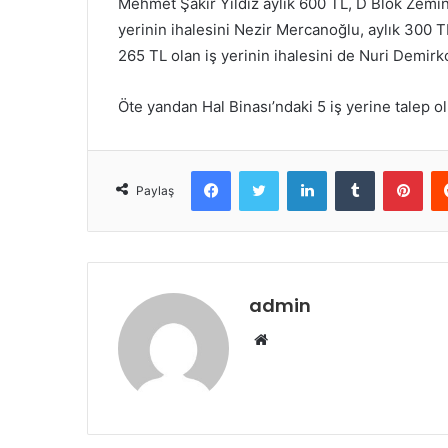
Mehmet Şakir Yıldız aylık 600 TL, D Blok Zemi
yerinin ihalesini Nezir Mercanoğlu, aylık 300
265 TL olan iş yerinin ihalesini de Nuri Demirk
Öte yandan Hal Binası’ndaki 5 iş yerine talep o
Facebook
Twitter
LinkedIn
Tumblr
Pinterest
Paylaş
admin
W
e
b
s
i