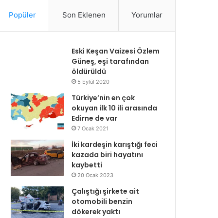
Popüler
Son Eklenen
Yorumlar
Eski Keşan Vaizesi Özlem
Güneş, eşi tarafından
öldürüldü
5 Eylül 2020
Türkiye’nin en çok
okuyan ilk 10 ili arasında
Edirne de var
7 Ocak 2021
İki kardeşin karıştığı feci
kazada biri hayatını
kaybetti
20 Ocak 2023
Çalıştığı şirkete ait
otomobili benzin
dökerek yaktı