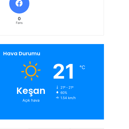
0
Fans
Hava Durumu
21
℃
Keşan
21º - 21º
60%
1.54 km/h
Açık hava