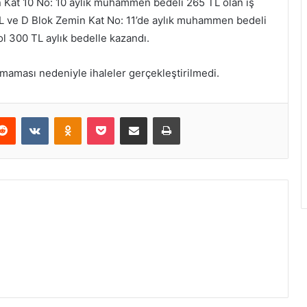
n Kat 10 No: 10 aylık muhammen bedeli 265 TL olan iş
 TL ve D Blok Zemin Kat No: 11’de aylık muhammen bedeli
ol 300 TL aylık bedelle kazandı.
lmaması nedeniyle ihaleler gerçekleştirilmedi.
Reddit
VKontakte
Odnoklassniki
Pocket
E-Posta ile paylaş
Yazdır