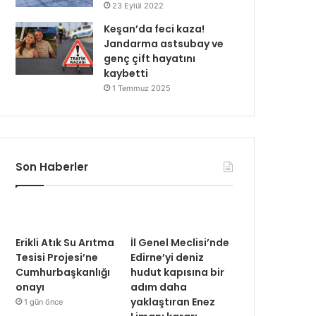
23 Eylül 2022
Keşan’da feci kaza!
Jandarma astsubay ve
genç çift hayatını
kaybetti
1 Temmuz 2025
Son Haberler
Erikli Atık Su Arıtma
İl Genel Meclisi’nde
Tesisi Projesi’ne
Edirne’yi deniz
Cumhurbaşkanlığı
hudut kapısına bir
onayı
adım daha
yaklaştıran Enez
1 gün önce