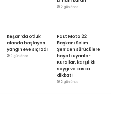
Limanı kararı
2 gün önce
Keşan’da otluk
Fast Moto 22
alanda başlayan
Başkanı Selim
yangın eve sıçradı
Şen’den sürücülere
hayati uyarılar:
2 gün önce
Kurallar, karşılıklı
saygı ve kaska
dikkat!
2 gün önce