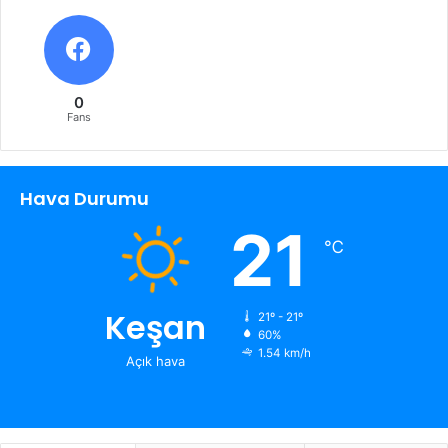
0
Fans
Hava Durumu
21
℃
Keşan
21º - 21º
60%
1.54 km/h
Açık hava