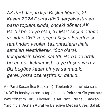
posta
göndermek
AK Parti Keşan İlçe Başkanlığında, 29
Kasım 2024 Cuma günü gerçekleştirilen
basın toplantısında, önceki dönem AK
Partili belediye olan, 31 Mart seçimlerinde
yeniden CHP’ye geçen Keşan Belediyesi
tarafından yapılan taşınmazların ihale
satışları eleştirilerek,
“Son olarak
kompleksin köşesi satıldı. Herhalde artık
borcumuz kalmamıştır diye düşünüyoru
z.
Biz bugüne kadar bir yer satmadık,
gerekiyorsa özelleştirdik.”
denildi.
AK Parti Keşan İlçe Başkanlığı Toplantı Salonu’nda saat
14.30’da başlayan basın toplantısına,
Pekdemir
’in yanı sıra
bazı Yönetim Kurulu üyeleri ile AK Parti Edirne İl Başkan
Yardımcısı
Adnan Vural
ve Belediye Meclisi Üyesi
Şafak