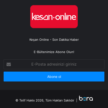
Keşan Online - Son Dakika Haber
E-Bültenimize Abone Olun!
E-
Posta
adresinizi
giriniz
© Telif Hakkı 2026, Tüm Hakları Saklıdır |