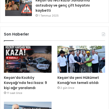
Keşan’da feci kaza! Jandarma
astsubay ve genç çift hayatını
kaybetti
1 Temmuz 2025
Son Haberler
Keşan’da Kozköy
Keşan’da yeni Hükümet
Kavşağı’nda feci kaza: 9
Konağı’nın temeli atıldı
kişi ağır yaralandı
2 gün önce
11 saat önce