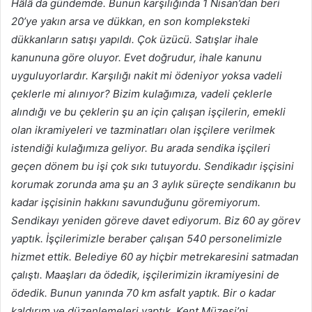
Hâlâ da gündemde. Bunun karşılığında 1 Nisan’dan beri
20’ye yakın arsa ve dükkan, en son kompleksteki
dükkanların satışı yapıldı. Çok üzücü. Satışlar ihale
kanununa göre oluyor. Evet doğrudur, ihale kanunu
uyguluyorlardır. Karşılığı nakit mi ödeniyor yoksa vadeli
çeklerle mi alınıyor? Bizim kulağımıza, vadeli çeklerle
alındığı ve bu çeklerin şu an için çalışan işçilerin, emekli
olan ikramiyeleri ve tazminatları olan işçilere verilmek
istendiği kulağımıza geliyor. Bu arada sendika işçileri
geçen dönem bu işi çok sıkı tutuyordu. Sendikadır işçisini
korumak zorunda ama şu an 3 aylık süreçte sendikanın bu
kadar işçisinin hakkını savunduğunu göremiyorum.
Sendikayı yeniden göreve davet ediyorum. Biz 60 ay görev
yaptık. İşçilerimizle beraber çalışan 540 personelimizle
hizmet ettik. Belediye 60 ay hiçbir metrekaresini satmadan
çalıştı. Maaşları da ödedik, işçilerimizin ikramiyesini de
ödedik. Bunun yanında 70 km asfalt yaptık. Bir o kadar
kaldırım ve düzenlemeleri yaptık. Kent Müzesi’ni