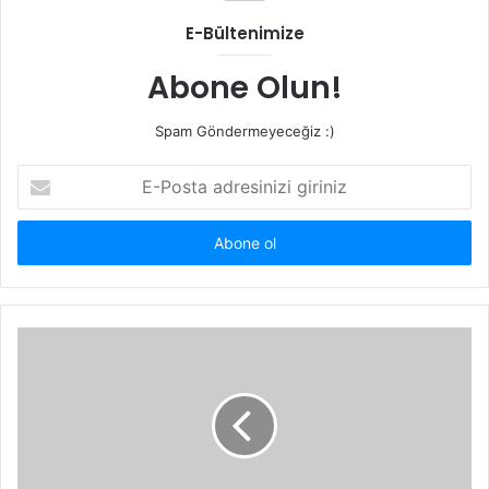
E-Bültenimize
Abone Olun!
Spam Göndermeyeceğiz :)
E-
Posta
adresinizi
giriniz