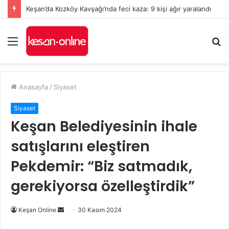
Keşan’da Kozköy Kavşağı’nda feci kaza: 9 kişi ağır yaralandı
Menü
A
y
...
Anasayfa
/
Siyaset
Siyaset
Keşan Belediyesinin ihale
satışlarını eleştiren
Pekdemir: “Biz satmadık,
gerekiyorsa özelleştirdik”
Bir
Keşan Online
30 Kasım 2024
e-