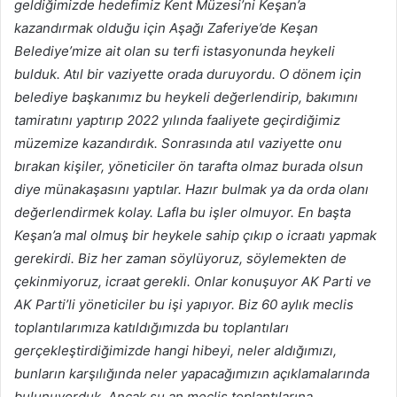
geldiğimizde hedefimiz Kent Müzesi’ni Keşan’a
kazandırmak olduğu için Aşağı Zaferiye’de Keşan
Belediye’mize ait olan su terfi istasyonunda heykeli
bulduk. Atıl bir vaziyette orada duruyordu. O dönem için
belediye başkanımız bu heykeli değerlendirip, bakımını
tamiratını yaptırıp 2022 yılında faaliyete geçirdiğimiz
müzemize kazandırdık. Sonrasında atıl vaziyette onu
bırakan kişiler, yöneticiler ön tarafta olmaz burada olsun
diye münakaşasını yaptılar. Hazır bulmak ya da orda olanı
değerlendirmek kolay. Lafla bu işler olmuyor. En başta
Keşan’a mal olmuş bir heykele sahip çıkıp o icraatı yapmak
gerekirdi. Biz her zaman söylüyoruz, söylemekten de
çekinmiyoruz, icraat gerekli. Onlar konuşuyor AK Parti ve
AK Parti’li yöneticiler bu işi yapıyor. Biz 60 aylık meclis
toplantılarımıza katıldığımızda bu toplantıları
gerçekleştirdiğimizde hangi hibeyi, neler aldığımızı,
bunların karşılığında neler yapacağımızın açıklamalarında
bulunuyorduk. Ancak şu an meclis toplantılarına