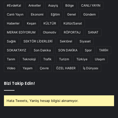
#EvdeKal
Anketler
Asayiş
Bölge
CANLI YAYIN
Canlı Yayın
Ekonomi
Eğitim
Genel
Gündem
Haberler
Keşan
KÜLTÜR
Kültür/Sanat
MERAK EDİYORUM
Otomotiv
RÖPORTAJ
SANAT
Sağlık
SEKTÖR LİDERLERİ
Sektörel
Siyaset
SOKAKTAYIZ
Son Dakika
SON DAKİKA
Spor
TARİH
Tarım
Teknoloji
Trafik
Turizm
Türkiye
Ulaşım
Video
Yaşam
Çevre
ÖZEL HABER
İş Dünyası
Bizi Takip Edin!
Hata Tweets, Yanlış hesap bilgisi alınamıyor.