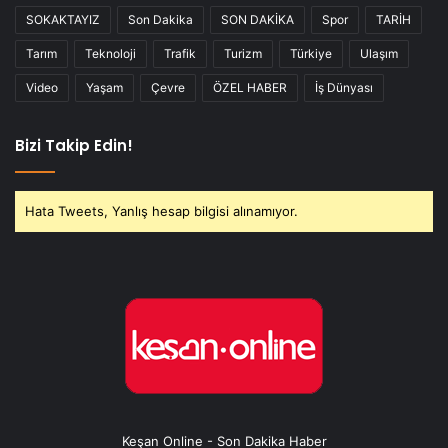
SOKAKTAYIZ
Son Dakika
SON DAKİKA
Spor
TARİH
Tarım
Teknoloji
Trafik
Turizm
Türkiye
Ulaşım
Video
Yaşam
Çevre
ÖZEL HABER
İş Dünyası
Bizi Takip Edin!
Hata Tweets, Yanlış hesap bilgisi alınamıyor.
Keşan Online - Son Dakika Haber