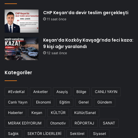
CHP Keşan’da devir teslim gerçekleşti
11 saat önce
Keşan’da Kozköy Kavşağı’nda feci kaza:
9 kişi ağır yaralandı
12 saat önce
Kategoriler
#EvdeKal
Anketler
Asayiş
Bölge
CANLI YAYIN
Canlı Yayın
Ekonomi
Eğitim
Genel
Gündem
Haberler
Keşan
KÜLTÜR
Kültür/Sanat
MERAK EDİYORUM
Otomotiv
RÖPORTAJ
SANAT
Sağlık
SEKTÖR LİDERLERİ
Sektörel
Siyaset