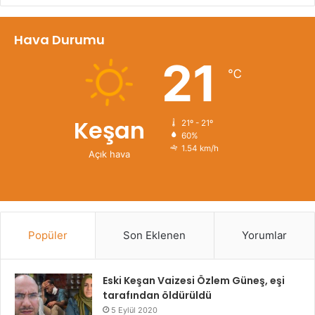
Hava Durumu
21
℃
Keşan
21º - 21º
60%
1.54 km/h
Açık hava
Popüler
Son Eklenen
Yorumlar
Eski Keşan Vaizesi Özlem Güneş, eşi
tarafından öldürüldü
5 Eylül 2020