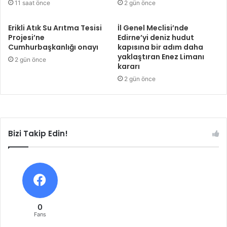
11 saat önce
2 gün önce
Erikli Atık Su Arıtma Tesisi
İl Genel Meclisi’nde
Projesi’ne
Edirne’yi deniz hudut
Cumhurbaşkanlığı onayı
kapısına bir adım daha
yaklaştıran Enez Limanı
2 gün önce
kararı
2 gün önce
Bizi Takip Edin!
0
Fans