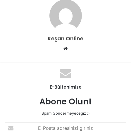
Keşan Online
Web
sitesi
E-Bültenimize
Abone Olun!
Spam Göndermeyeceğiz :)
E-