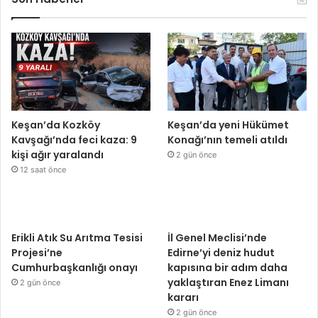
Keşan’da Kozköy
Keşan’da yeni Hükümet
Kavşağı’nda feci kaza: 9
Konağı’nın temeli atıldı
kişi ağır yaralandı
2 gün önce
12 saat önce
Erikli Atık Su Arıtma Tesisi
İl Genel Meclisi’nde
Projesi’ne
Edirne’yi deniz hudut
Cumhurbaşkanlığı onayı
kapısına bir adım daha
yaklaştıran Enez Limanı
2 gün önce
kararı
2 gün önce