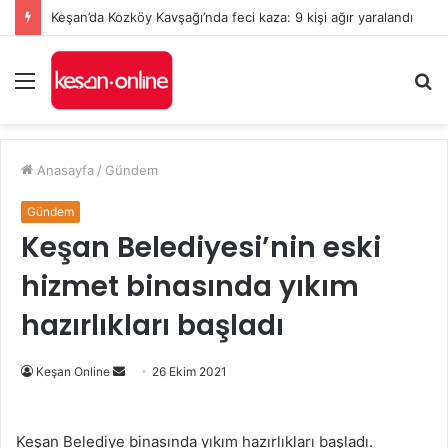
Keşan’da Kozköy Kavşağı’nda feci kaza: 9 kişi ağır yaralandı
Menü
A
y
...
Anasayfa
/
Gündem
Gündem
Keşan Belediyesi’nin eski
hizmet binasında yıkım
hazırlıkları başladı
Bir
Keşan Online
26 Ekim 2021
e-
posta
Keşan Belediye binasında yıkım hazırlıkları başladı.
göndermek