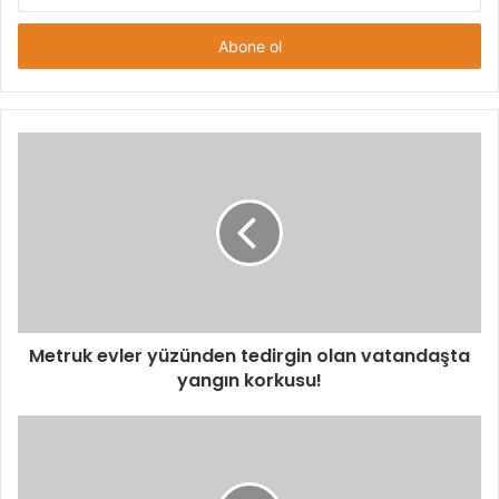
Posta
adresinizi
giriniz
Metruk evler yüzünden tedirgin olan vatandaşta
yangın korkusu!