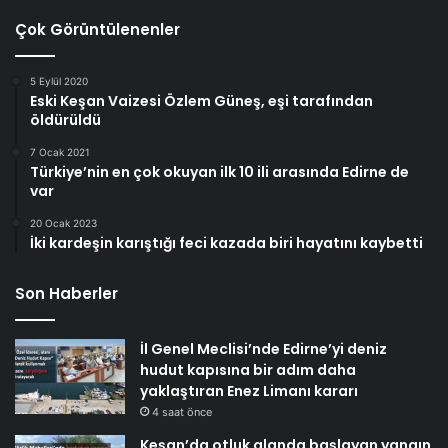
Çok Görüntülenenler
5 Eylül 2020
Eski Keşan Vaizesi Özlem Güneş, eşi tarafından
öldürüldü
7 Ocak 2021
Türkiye’nin en çok okuyan ilk 10 ili arasında Edirne de
var
20 Ocak 2023
İki kardeşin karıştığı feci kazada biri hayatını kaybetti
Son Haberler
İl Genel Meclisi’nde Edirne’yi deniz
hudut kapısına bir adım daha
yaklaştıran Enez Limanı kararı
4 saat önce
Keşan’da otluk alanda başlayan yangın