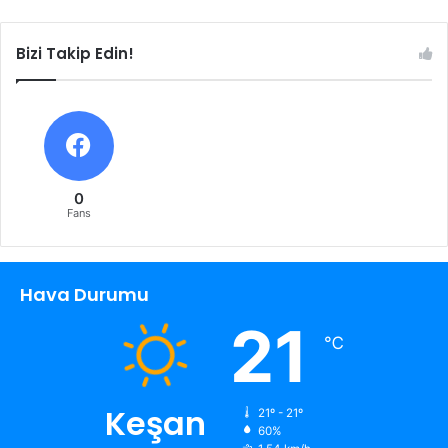
Bizi Takip Edin!
0
Fans
Hava Durumu
21
℃
Keşan
21º - 21º
60%