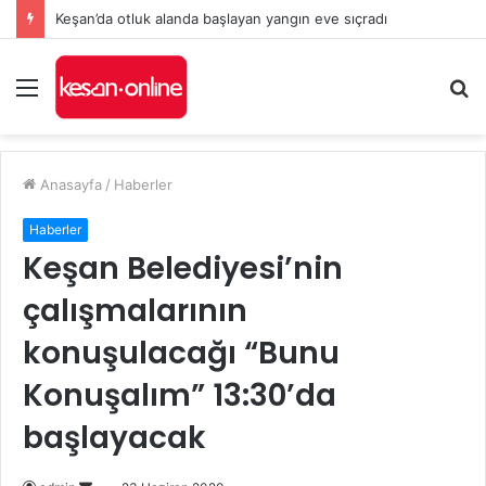
Keşan’da otluk alanda başlayan yangın eve sıçradı
Menü
A
y
...
Anasayfa
/
Haberler
Haberler
Keşan Belediyesi’nin
çalışmalarının
konuşulacağı “Bunu
Konuşalım” 13:30’da
başlayacak