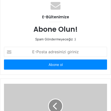
E-Bültenimize
Abone Olun!
Spam Göndermeyeceğiz :)
E-
Posta
adresinizi
giriniz