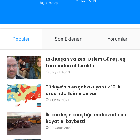
1.54 km/h
Açık hava
Popüler
Son Eklenen
Yorumlar
Eski Keşan Vaizesi Özlem Güneş, eşi
tarafından öldürüldü
5 Eylül 2020
Türkiye’nin en çok okuyan ilk 10 ili
arasında Edirne de var
7 Ocak 2021
İki kardeşin karıştığı feci kazada biri
hayatını kaybetti
20 Ocak 2023