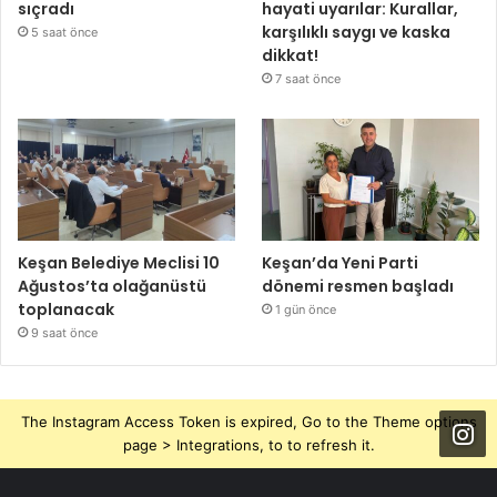
sıçradı
hayati uyarılar: Kurallar,
karşılıklı saygı ve kaska
5 saat önce
dikkat!
7 saat önce
Keşan Belediye Meclisi 10
Keşan’da Yeni Parti
Ağustos’ta olağanüstü
dönemi resmen başladı
toplanacak
1 gün önce
9 saat önce
The Instagram Access Token is expired, Go to the Theme options
page > Integrations, to to refresh it.