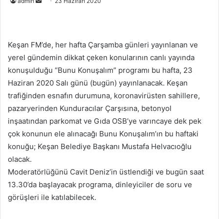
Bir
admin
23 Haziran 2020
e-
posta
göndermek
Keşan FM’de, her hafta Çarşamba günleri yayınlanan ve
yerel gündemin dikkat çeken konularının canlı yayında
konuşulduğu “Bunu Konuşalım” programı bu hafta, 23
Haziran 2020 Salı günü (bugün) yayınlanacak. Keşan
trafiğinden esnafın durumuna, koronavirüsten sahillere,
pazaryerinden Kunduracılar Çarşısına, betonyol
inşaatından parkomat ve Gıda OSB’ye varıncaye dek pek
çok konunun ele alınacağı Bunu Konuşalım’ın bu haftaki
konuğu; Keşan Belediye Başkanı Mustafa Helvacıoğlu
olacak.
Moderatörlüğünü Cavit Deniz’in üstlendiği ve bugün saat
13.30’da başlayacak programa, dinleyiciler de soru ve
görüşleri ile katılabilecek.