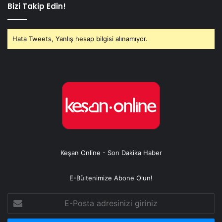
Bizi Takip Edin!
Hata Tweets, Yanlış hesap bilgisi alınamıyor.
Keşan Online - Son Dakika Haber
E-Bültenimize Abone Olun!
E-
Posta
adresinizi