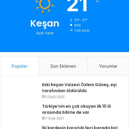
21
Keşan
21º - 21º
60%
1.54 km/h
Açık hava
Popüler
Son Eklenen
Yorumlar
Eski Keşan Vaizesi Özlem Güneş, eşi
tarafından öldürüldü
5 Eylül 2020
Türkiye’nin en çok okuyan ilk 10 ili
arasında Edirne de var
7 Ocak 2021
İki kardeşin karıştığı feci kazada biri