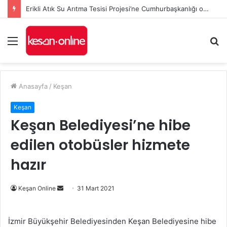
Erikli Atık Su Arıtma Tesisi Projesi’ne Cumhurbaşkanlığı onayı
Menü
A
y
...
Anasayfa
/
Keşan
Keşan
Keşan Belediyesi’ne hibe
edilen otobüsler hizmete
hazır
Bir
Keşan Online
31 Mart 2021
e-
posta
İzmir Büyükşehir Belediyesinden Keşan Belediyesine hibe
göndermek