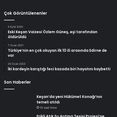
Çok Görüntülenenler
5 Eylül 2020
Eski Keşan Vaizesi Özlem Güneş, eşi tarafından
öldürüldü
7 Ocak 2021
Türkiye’nin en çok okuyan ilk 10 ili arasında Edirne de
var
20 Ocak 2023
İki kardeşin karıştığı feci kazada biri hayatını kaybetti
Son Haberler
Keşan’da yeni Hükümet Konağı’nın
temeli atıldı
14 saat önce
Erikli Atık Su Arıtma Tesisi Projesi’ne