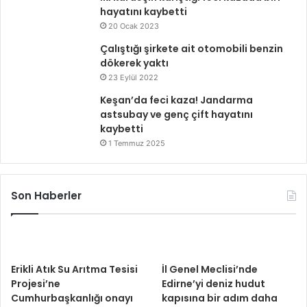
hayatını kaybetti
20 Ocak 2023
Çalıştığı şirkete ait otomobili benzin
dökerek yaktı
23 Eylül 2022
Keşan’da feci kaza! Jandarma
astsubay ve genç çift hayatını
kaybetti
1 Temmuz 2025
Son Haberler
Erikli Atık Su Arıtma Tesisi
İl Genel Meclisi’nde
Projesi’ne
Edirne’yi deniz hudut
Cumhurbaşkanlığı onayı
kapısına bir adım daha