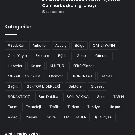
Cumhurbaşkanlığı onayı
14 saat önce
Kategoriler
#EvdeKal
Anketler
Asayiş
Bölge
CANLI YAYIN
Canlı Yayın
Ekonomi
Eğitim
Genel
Gündem
Haberler
Keşan
KÜLTÜR
Kültür/Sanat
MERAK EDİYORUM
Otomotiv
RÖPORTAJ
SANAT
Sağlık
SEKTÖR LİDERLERİ
Sektörel
Siyaset
SOKAKTAYIZ
Son Dakika
SON DAKİKA
Spor
TARİH
Tarım
Teknoloji
Trafik
Turizm
Türkiye
Ulaşım
Video
Yaşam
Çevre
ÖZEL HABER
İş Dünyası
Bizi Takip Edin!