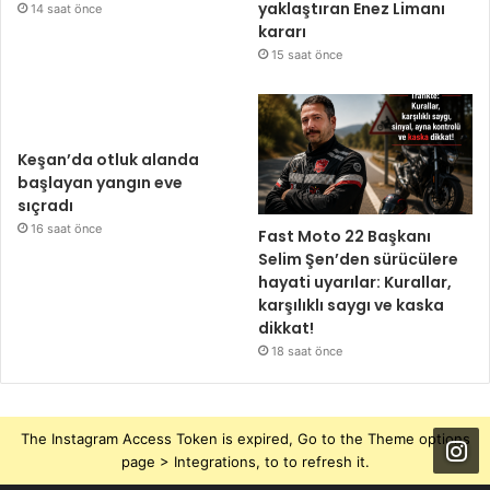
yaklaştıran Enez Limanı
14 saat önce
kararı
15 saat önce
Keşan’da otluk alanda
başlayan yangın eve
sıçradı
16 saat önce
Fast Moto 22 Başkanı
Selim Şen’den sürücülere
hayati uyarılar: Kurallar,
karşılıklı saygı ve kaska
dikkat!
18 saat önce
The Instagram Access Token is expired, Go to the Theme options
page > Integrations, to to refresh it.