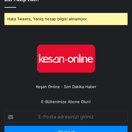
Hata Tweets, Yanlış hesap bilgisi alınamıyor.
Keşan Online - Son Dakika Haber
E-Bültenimize Abone Olun!
E-
Posta
adresinizi