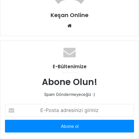
Keşan Online
Web
sitesi
E-Bültenimize
Abone Olun!
Spam Göndermeyeceğiz :)
E-
Posta
adresinizi
giriniz