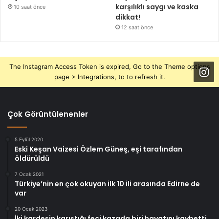
karşılıklı saygı ve kaska
10 saat önce
dikkat!
12 saat önce
The Instagram Access Token is expired, Go to the Theme options
page > Integrations, to to refresh it.
Çok Görüntülenenler
5 Eylül 2020
Eski Keşan Vaizesi Özlem Güneş, eşi tarafından
öldürüldü
7 Ocak 2021
Türkiye’nin en çok okuyan ilk 10 ili arasında Edirne de
var
20 Ocak 2023
İki kardeşin karıştığı feci kazada biri hayatını kaybetti