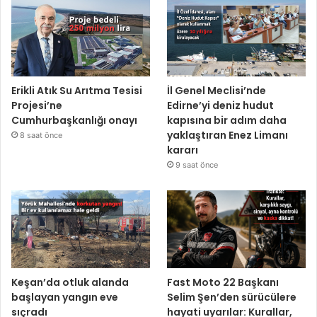
Erikli Atık Su Arıtma Tesisi
İl Genel Meclisi’nde
Projesi’ne
Edirne’yi deniz hudut
Cumhurbaşkanlığı onayı
kapısına bir adım daha
yaklaştıran Enez Limanı
8 saat önce
kararı
9 saat önce
Keşan’da otluk alanda
Fast Moto 22 Başkanı
başlayan yangın eve
Selim Şen’den sürücülere
sıçradı
hayati uyarılar: Kurallar,