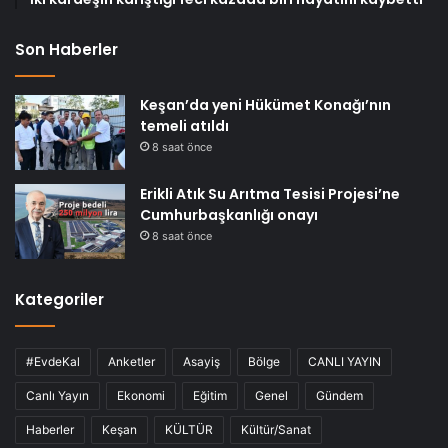
Son Haberler
Keşan’da yeni Hükümet Konağı’nın
temeli atıldı
8 saat önce
Erikli Atık Su Arıtma Tesisi Projesi’ne
Cumhurbaşkanlığı onayı
8 saat önce
Kategoriler
#EvdeKal
Anketler
Asayiş
Bölge
CANLI YAYIN
Canlı Yayın
Ekonomi
Eğitim
Genel
Gündem
Haberler
Keşan
KÜLTÜR
Kültür/Sanat