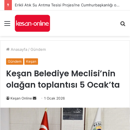
Erikli Atık Su Arıtma Tesisi Projesi’ne Cumhurbaşkanlığı onayı
Menü
A
y
...
Anasayfa
/
Gündem
Gündem
Keşan
Keşan Belediye Meclisi’nin
olağan toplantısı 5 Ocak’ta
Bir
Keşan Online
1 Ocak 2026
e-
posta
göndermek