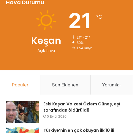
Hava Durumu
21
℃
Keşan
21º - 21º
60%
1.54 km/h
Açık hava
Popüler
Son Eklenen
Yorumlar
Eski Keşan Vaizesi Özlem Güneş, eşi
tarafından öldürüldü
5 Eylül 2020
Türkiye’nin en çok okuyan ilk 10 ili