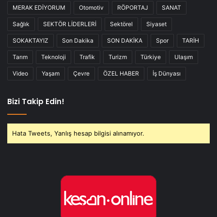
MERAK EDİYORUM
Otomotiv
RÖPORTAJ
SANAT
Sağlık
SEKTÖR LİDERLERİ
Sektörel
Siyaset
SOKAKTAYIZ
Son Dakika
SON DAKİKA
Spor
TARİH
Tarım
Teknoloji
Trafik
Turizm
Türkiye
Ulaşım
Video
Yaşam
Çevre
ÖZEL HABER
İş Dünyası
Bizi Takip Edin!
Hata Tweets, Yanlış hesap bilgisi alınamıyor.