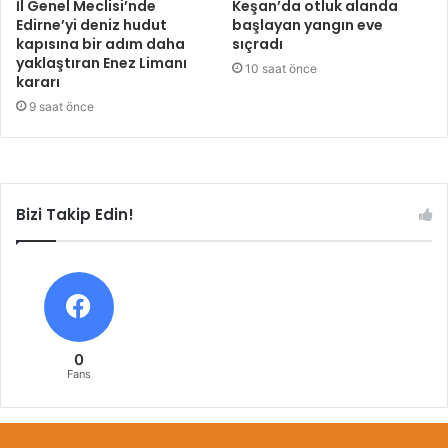
İl Genel Meclisi’nde
Keşan’da otluk alanda
Edirne’yi deniz hudut
başlayan yangın eve
kapısına bir adım daha
sıçradı
yaklaştıran Enez Limanı
10 saat önce
kararı
9 saat önce
Bizi Takip Edin!
0
Fans