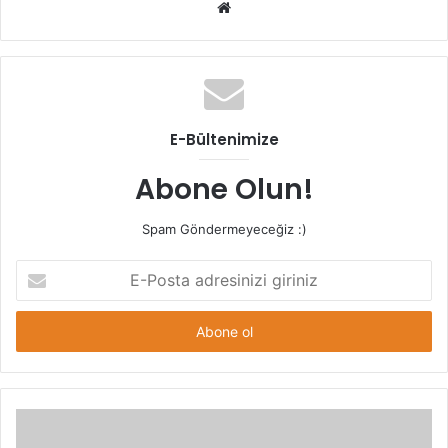
Web
sitesi
E-Bültenimize
Abone Olun!
Spam Göndermeyeceğiz :)
E-
Posta
adresinizi
giriniz