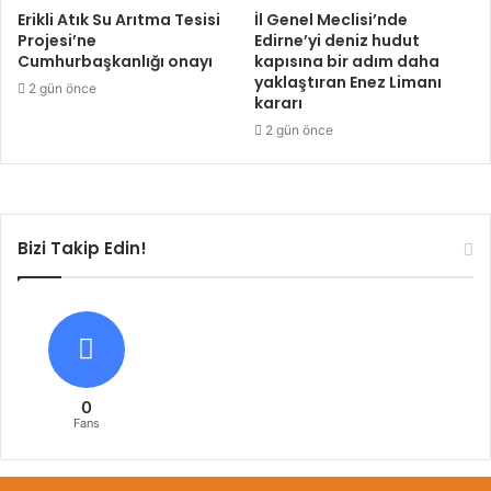
Erikli Atık Su Arıtma Tesisi
İl Genel Meclisi’nde
Projesi’ne
Edirne’yi deniz hudut
Cumhurbaşkanlığı onayı
kapısına bir adım daha
yaklaştıran Enez Limanı
2 gün önce
kararı
2 gün önce
Bizi Takip Edin!
0
Fans