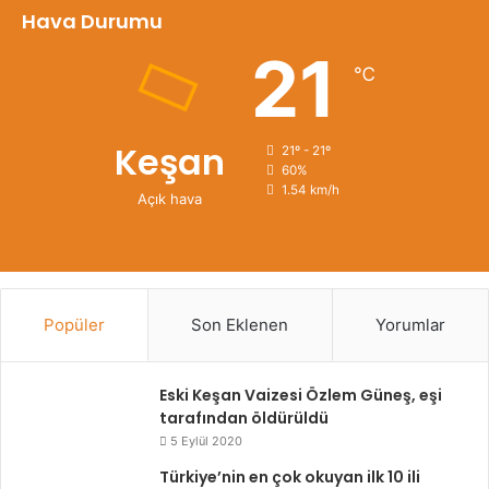
Hava Durumu
21
℃
Keşan
21º - 21º
60%
1.54 km/h
Açık hava
Popüler
Son Eklenen
Yorumlar
Eski Keşan Vaizesi Özlem Güneş, eşi
tarafından öldürüldü
5 Eylül 2020
Türkiye’nin en çok okuyan ilk 10 ili