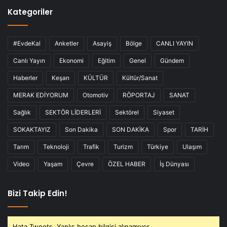
Kategoriler
#EvdeKal
Anketler
Asayiş
Bölge
CANLI YAYIN
Canlı Yayın
Ekonomi
Eğitim
Genel
Gündem
Haberler
Keşan
KÜLTÜR
Kültür/Sanat
MERAK EDİYORUM
Otomotiv
RÖPORTAJ
SANAT
Sağlık
SEKTÖR LİDERLERİ
Sektörel
Siyaset
SOKAKTAYIZ
Son Dakika
SON DAKİKA
Spor
TARİH
Tarım
Teknoloji
Trafik
Turizm
Türkiye
Ulaşım
Video
Yaşam
Çevre
ÖZEL HABER
İş Dünyası
Bizi Takip Edin!
Hata Tweets, Yanlış hesap bilgisi alınamıyor.