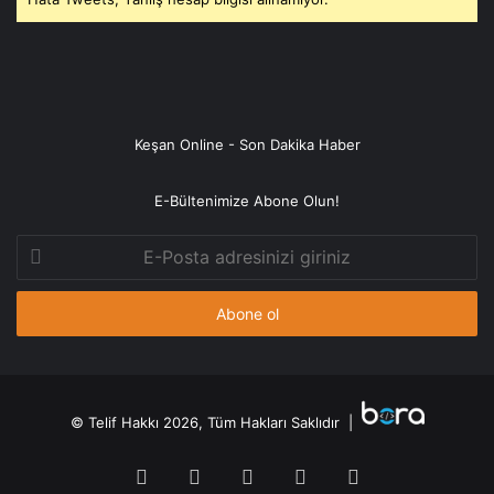
Keşan Online - Son Dakika Haber
E-Bültenimize Abone Olun!
E-
Posta
adresinizi
giriniz
© Telif Hakkı 2026, Tüm Hakları Saklıdır |
Facebook
Twitter
YouTube
Instagram
RSS