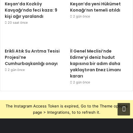
Keşan’da Kozköy
Keşan’da yeni Hükümet
Kavşağı’nda feci kaza: 9
Konağı’nın temeli atıldı
kişi ağır yaralandı
2 gün önce
20 saat önce
Erikli Atık Su Arıtma Tesisi
İl Genel Meclisi’nde
Projesi’ne
Edirne’yi deniz hudut
Cumhurbaşkanlığı onayı
kapısına bir adım daha
yaklaştıran Enez Limanı
2 gün önce
kararı
2 gün önce
The Instagram Access Token is expired, Go to the Theme options
page > Integrations, to to refresh it.