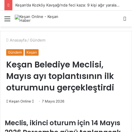
Keşan’da Kozköy Kavşağı’nda feci kaza: 9 kişi ağır yaralandı
Menü
A
y
...
Anasayfa
/
Gündem
Gündem
Keşan
Keşan Belediye Meclisi,
Mayıs ayı toplantısının ilk
oturumunu gerçekleştirdi
Bir
Keşan Online
7 Mayıs 2026
e-
posta
Meclis, ikinci oturum için 14 Mayıs
göndermek