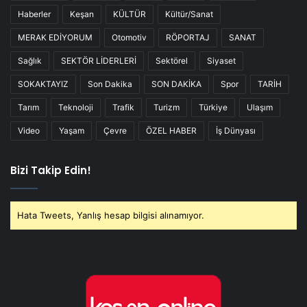
Haberler
Keşan
KÜLTÜR
Kültür/Sanat
MERAK EDİYORUM
Otomotiv
RÖPORTAJ
SANAT
Sağlık
SEKTÖR LİDERLERİ
Sektörel
Siyaset
SOKAKTAYIZ
Son Dakika
SON DAKİKA
Spor
TARİH
Tarım
Teknoloji
Trafik
Turizm
Türkiye
Ulaşım
Video
Yaşam
Çevre
ÖZEL HABER
İş Dünyası
Bizi Takip Edin!
Hata Tweets, Yanlış hesap bilgisi alınamıyor.