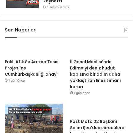
kaybetti
1 Temmuz 2025
Son Haberler
Erikli Atık Su Arıtma Tesisi
İl Genel Meclisi’nde
Projesi’ne
Edirne’yi deniz hudut
Cumhurbaşkanlığı onayı
kapısına bir adım daha
yaklaştıran Enez Limanı
1 gün önce
kararı
1 gün önce
Fast Moto 22 Başkanı
Selim Şen’den sürücülere