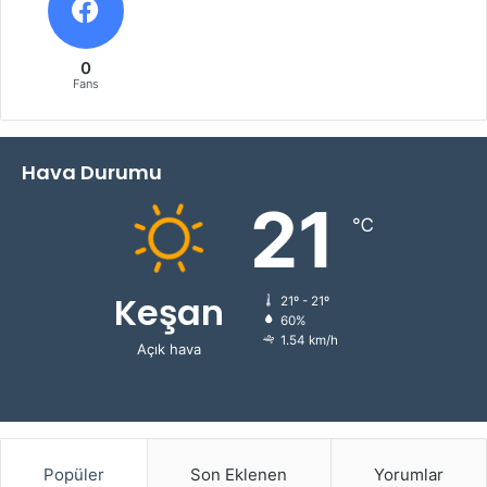
0
Fans
Hava Durumu
21
℃
Keşan
21º - 21º
60%
1.54 km/h
Açık hava
Popüler
Son Eklenen
Yorumlar