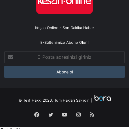
Keşan Online - Son Dakika Haber
E-Bültenimize Abone Olun!
E-
Posta
adresinizi
giriniz
© Telif Hakkı 2026, Tüm Hakları Saklıdır |
Facebook
Twitter
YouTube
Instagram
RSS