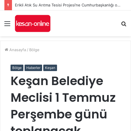
Erikli Atık Su Arıtma Tesisi Projesi’ne Cumhurbaşkanlığı onayı
Menü
A
y
...
Anasayfa
/
Bölge
Bölge
Haberler
Keşan
Keşan Belediye
Meclisi 1 Temmuz
Perşembe günü
toplanacak