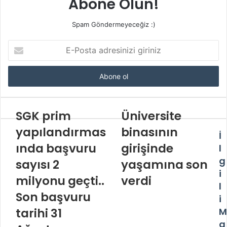
Abone Olun!
Spam Göndermeyeceğiz :)
E-
Posta
adresinizi
giriniz
SGK prim
Üniversite
yapılandırmas
binasının
İ
ında başvuru
girişinde
l
g
sayısı 2
yaşamına son
i
milyonu geçti..
verdi
l
Son başvuru
i
tarihi 31
M
a