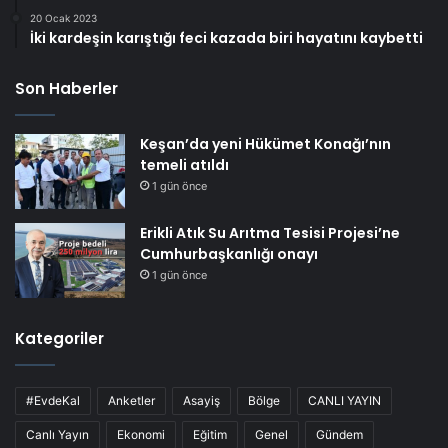
20 Ocak 2023
İki kardeşin karıştığı feci kazada biri hayatını kaybetti
Son Haberler
Keşan’da yeni Hükümet Konağı’nın
temeli atıldı
1 gün önce
Erikli Atık Su Arıtma Tesisi Projesi’ne
Cumhurbaşkanlığı onayı
1 gün önce
Kategoriler
#EvdeKal
Anketler
Asayiş
Bölge
CANLI YAYIN
Canlı Yayın
Ekonomi
Eğitim
Genel
Gündem