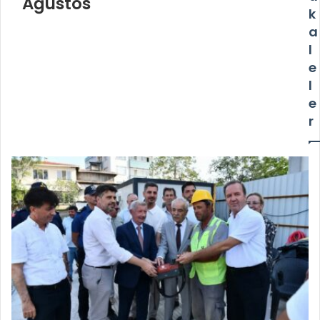
Ağustos
k
a
l
e
l
e
r