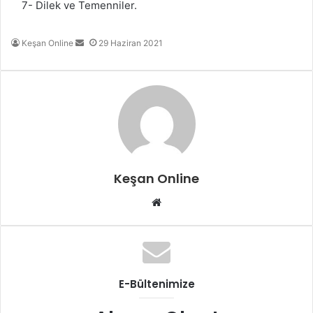
7- Dilek ve Temenniler.
Bir
Keşan Online
29 Haziran 2021
e-
posta
göndermek
Keşan Online
Web
sitesi
E-Bültenimize