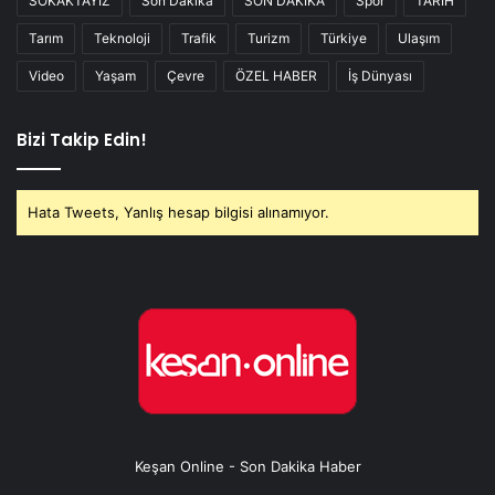
SOKAKTAYIZ
Son Dakika
SON DAKİKA
Spor
TARİH
Tarım
Teknoloji
Trafik
Turizm
Türkiye
Ulaşım
Video
Yaşam
Çevre
ÖZEL HABER
İş Dünyası
Bizi Takip Edin!
Hata Tweets, Yanlış hesap bilgisi alınamıyor.
Keşan Online - Son Dakika Haber