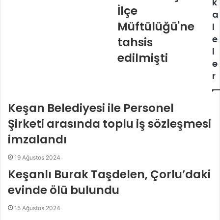
k
i
İlçe
r
a
i
Müftülüğü'ne
l
n
e
tahsis
i
l
z
edilmişti
e
r
Keşan Belediyesi ile Personel
Şirketi arasında toplu iş sözleşmesi
imzalandı
19 Ağustos 2024
Keşanlı Burak Taşdelen, Çorlu’daki
evinde ölü bulundu
15 Ağustos 2024