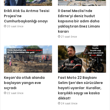
Erikli Atık Su Arıtma Tesisi
İl Genel Meclisi’nde
Projesi’ne
Edirne’yi deniz hudut
Cumhurbaşkanlığı onayı
kapısına bir adım daha
yaklaştıran Enez Limanı
20 saat önce
kararı
21 saat önce
Keşan’da otluk alanda
Fast Moto 22 Başkanı
başlayan yangın eve
Selim Şen’den sürücülere
sıçradı
hayati uyarılar: Kurallar,
karşılıklı saygı ve kaska
22 saat önce
dikkat!
24 saat önce