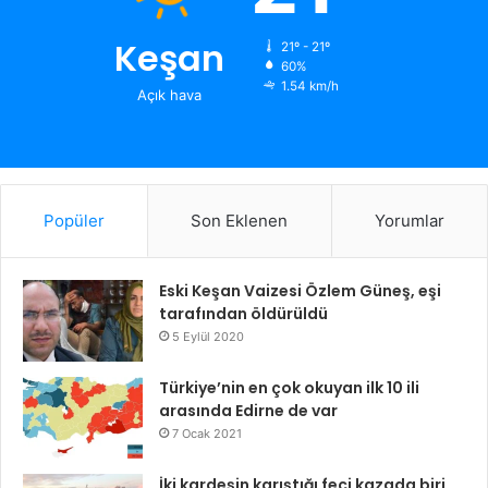
Keşan
21º - 21º
60%
1.54 km/h
Açık hava
Popüler
Son Eklenen
Yorumlar
Eski Keşan Vaizesi Özlem Güneş, eşi
tarafından öldürüldü
5 Eylül 2020
Türkiye’nin en çok okuyan ilk 10 ili
arasında Edirne de var
7 Ocak 2021
İki kardeşin karıştığı feci kazada biri