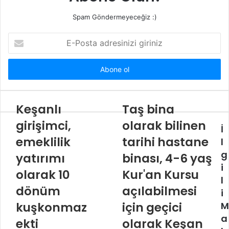
i
Spam Göndermeyeceğiz :)
E
-
P
o
s
t
a
Keşanlı
Taş bina
a
girişimci,
olarak bilinen
d
İ
r
emeklilik
tarihi hastane
l
e
g
yatırımı
binası, 4-6 yaş
s
i
i
olarak 10
Kur'an Kursu
n
l
dönüm
açılabilmesi
i
i
z
kuşkonmaz
için geçici
M
i
a
ekti
olarak Keşan
g