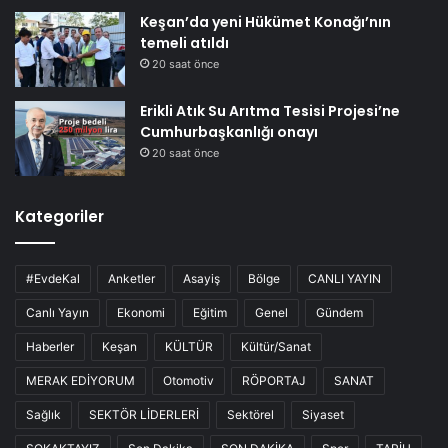
Keşan’da yeni Hükümet Konağı’nın
temeli atıldı
20 saat önce
Erikli Atık Su Arıtma Tesisi Projesi’ne
Cumhurbaşkanlığı onayı
20 saat önce
Kategoriler
#EvdeKal
Anketler
Asayiş
Bölge
CANLI YAYIN
Canlı Yayın
Ekonomi
Eğitim
Genel
Gündem
Haberler
Keşan
KÜLTÜR
Kültür/Sanat
MERAK EDİYORUM
Otomotiv
RÖPORTAJ
SANAT
Sağlık
SEKTÖR LİDERLERİ
Sektörel
Siyaset