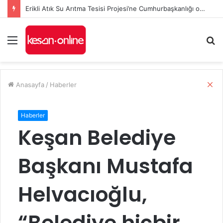
Erikli Atık Su Arıtma Tesisi Projesi’ne Cumhurbaşkanlığı onayı
Menü
A
y
...
K
Anasayfa
/
Haberler
a
p
a
Haberler
l
Keşan Belediye
ı
Başkanı Mustafa
Helvacıoğlu,
“Belediye hiçbir