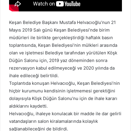
ö
n
d
e
Keşan Belediye Başkanı Mustafa Helvacıoğlu’nun 21
r
Mayıs 2019 Salı günü Keşan Belediyesi’nde birim
m
müdürleri ile birlikte gerçekleştirdiği haftalık basın
e
k
toplantısında, Keşan Belediyesi’nin mülkleri arasında
olan ve işletmesi Belediye tarafından yürütülen Köşk
Düğün Salonu için, 2019 yaz döneminden sonra
rezervasyon kabul edilmeyeceği ve 2020 yılında da
ihale edileceği belirtildi.
Toplantıda konuşan Helvacıoğlu, Keşan Belediyesi’nin
hiçbir kurumunu kendisinin işletmemesi gerektiğini
dolayısıyla Köşk Düğün Salonu’nu için de ihale kararı
aldıklarını kaydetti.
Helvacıoğlu, ihaleye konulacak bir madde ile dar gelirli
vatandaşların salon kiralamalarında kolaylık
sağlanabileceğini de bildirdi.