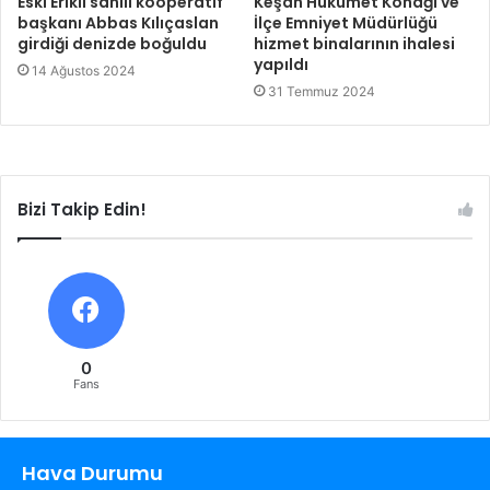
Eski Erikli sahili kooperatif
Keşan Hükümet Konağı ve
başkanı Abbas Kılıçaslan
İlçe Emniyet Müdürlüğü
girdiği denizde boğuldu
hizmet binalarının ihalesi
yapıldı
14 Ağustos 2024
31 Temmuz 2024
Bizi Takip Edin!
0
Fans
Hava Durumu