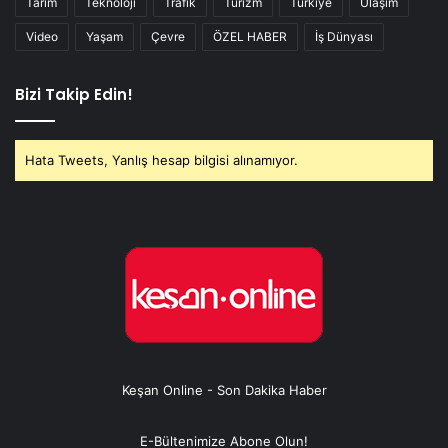
Tarım
Teknoloji
Trafik
Turizm
Türkiye
Ulaşım
Video
Yaşam
Çevre
ÖZEL HABER
İş Dünyası
Bizi Takip Edin!
Hata Tweets, Yanlış hesap bilgisi alınamıyor.
Keşan Online - Son Dakika Haber
E-Bültenimize Abone Olun!