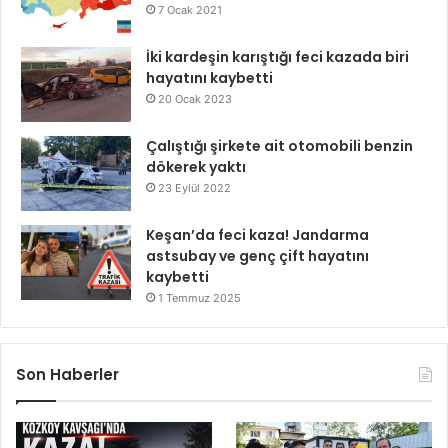
7 Ocak 2021
İki kardeşin karıştığı feci kazada biri
hayatını kaybetti
20 Ocak 2023
Çalıştığı şirkete ait otomobili benzin
dökerek yaktı
23 Eylül 2022
Keşan’da feci kaza! Jandarma
astsubay ve genç çift hayatını
kaybetti
1 Temmuz 2025
Son Haberler