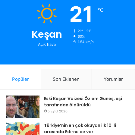
21
℃
Keşan
21º - 21º
60%
1.54 km/h
Açık hava
Popüler
Son Eklenen
Yorumlar
Eski Keşan Vaizesi Özlem Güneş, eşi
tarafından öldürüldü
5 Eylül 2020
Türkiye’nin en çok okuyan ilk 10 ili
arasında Edirne de var