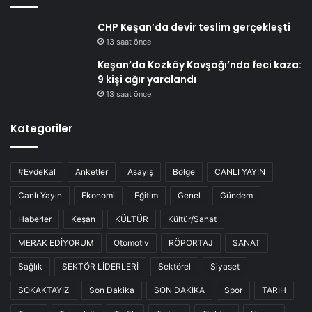
CHP Keşan’da devir teslim gerçekleşti
13 saat önce
Keşan’da Kozköy Kavşağı’nda feci kaza:
9 kişi ağır yaralandı
13 saat önce
Kategoriler
#EvdeKal
Anketler
Asayiş
Bölge
CANLI YAYIN
Canlı Yayın
Ekonomi
Eğitim
Genel
Gündem
Haberler
Keşan
KÜLTÜR
Kültür/Sanat
MERAK EDİYORUM
Otomotiv
RÖPORTAJ
SANAT
Sağlık
SEKTÖR LİDERLERİ
Sektörel
Siyaset
SOKAKTAYIZ
Son Dakika
SON DAKİKA
Spor
TARİH