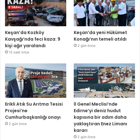
Keşan’da Kozköy
Keşan’da yeni Hükümet
Kavşağı’nda feci kaza: 9
Konağı’nın temeli atıldı
kişi ağır yaralandı
2 gün önce
13 saat önce
Erikli Atık Su Arıtma Tesisi
İl Genel Meclisi’nde
Projesi’ne
Edirne’yi deniz hudut
Cumhurbaşkanlığı onayı
kapısına bir adım daha
yaklaştıran Enez Limanı
2 gün önce
kararı
2 gün önce