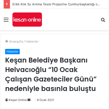
Erikli Atık Su Arıtma Tesisi Projesi’ne Cumhurbaşkanlığı onayı
Menü
A
y
...
Anasayfa
/
Haberler
Haberler
Keşan Belediye Başkanı
Helvacıoğlu “10 Ocak
Çalışan Gazeteciler Günü”
nedeniyle basınla buluştu
Bir
Keşan Online
8 Ocak 2021
e-