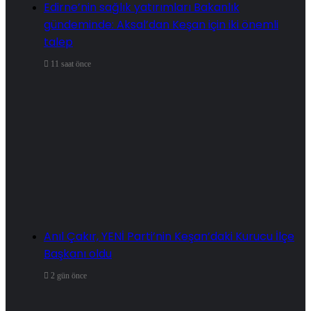
Edirne’nin sağlık yatırımları Bakanlık
gündeminde: Aksal’dan Keşan için iki önemli
talep
11 saat önce
Anıl Çakır, YENİ Parti’nin Keşan’daki Kurucu İlçe
Başkanı oldu
2 gün önce