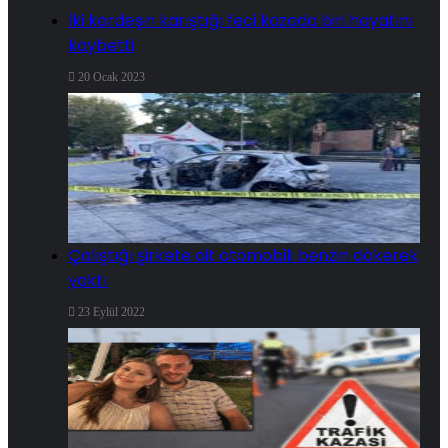
İki kardeşin karıştığı feci kazada biri hayatını
kaybetti
20 Ocak 2023
Çalıştığı şirkete ait otomobili benzin dökerek
yaktı
23 Eylül 2022