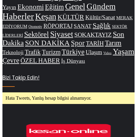
Genel
Gündem
Ekonomi
Eğitim
Yayın
Haberler
Keşan
KÜLTÜR
Kültür/Sanat
MERAK
Sağlık
RÖPORTAJ
SANAT
EDİYORUM
SEKTÖR
Otomotiv
Siyaset
Sektörel
Son
SOKAKTAYIZ
LİDERLERİ
Dakika
SON DAKİKA
Spor
Tarım
TARİH
Yaşam
Türkiye
Trafik
Turizm
Ulaşım
Teknoloji
Video
Çevre
ÖZEL HABER
İş Dünyası
Bizi Takip Edin!
Hata Tweets, Yanlış hesap bilgisi alınamıyor.