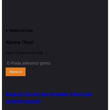
Web
sitesi
E-Bültenimize
Abone Olun!
Spam Göndermeyeceğiz :)
E-
Posta
adresinizi
giriniz
Başkan Özcan’dan Anneler Günü’nde
anlamlı ziyaret