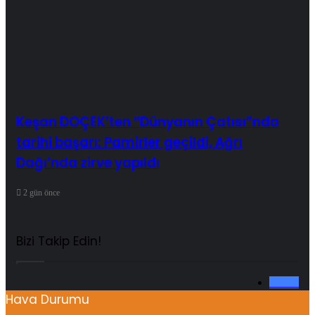
Keşan DOÇEK’ten “Dünyanın Çatısı”nda
tarihi başarı: Pamirler geçildi, Ağrı
Dağı’nda zirve yapıldı
2 gün önce
Bizi Takip Edin!
0
Fans
Hava Durumu