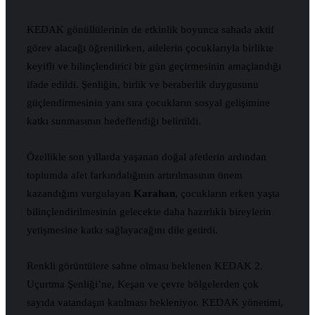
KEDAK gönüllülerinin de etkinlik boyunca sahada aktif
görev alacağı öğrenilirken, ailelerin çocuklarıyla birlikte
keyifli ve bilinçlendirici bir gün geçirmesinin amaçlandığı
ifade edildi. Şenliğin, birlik ve beraberlik duygusunu
güçlendirmesinin yanı sıra çocukların sosyal gelişimine
katkı sunmasının hedeflendiği belirtildi.
Özellikle son yıllarda yaşanan doğal afetlerin ardından
toplumda afet farkındalığının artırılmasının önem
kazandığını vurgulayan
Karahan
, çocukların erken yaşta
bilinçlendirilmesinin gelecekte daha hazırlıklı bireylerin
yetişmesine katkı sağlayacağını dile getirdi.
Renkli görüntülere sahne olması beklenen KEDAK 2.
Uçurtma Şenliği’ne, Keşan ve çevre bölgelerden çok
sayıda vatandaşın katılması bekleniyor. KEDAK yönetimi,