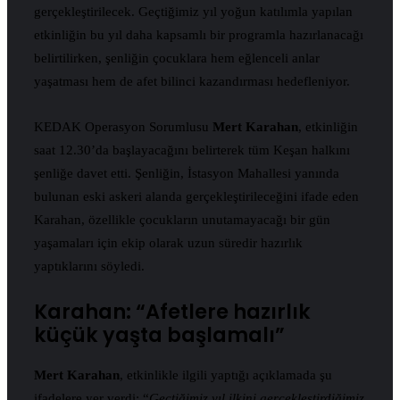
gerçekleştirilecek. Geçtiğimiz yıl yoğun katılımla yapılan
etkinliğin bu yıl daha kapsamlı bir programla hazırlanacağı
belirtilirken, şenliğin çocuklara hem eğlenceli anlar
yaşatması hem de afet bilinci kazandırması hedefleniyor.
KEDAK Operasyon Sorumlusu
Mert Karahan
, etkinliğin
saat 12.30’da başlayacağını belirterek tüm Keşan halkını
şenliğe davet etti. Şenliğin, İstasyon Mahallesi yanında
bulunan eski askeri alanda gerçekleştirileceğini ifade eden
Karahan, özellikle çocukların unutamayacağı bir gün
yaşamaları için ekip olarak uzun süredir hazırlık
yaptıklarını söyledi.
Karahan: “Afetlere hazırlık
küçük yaşta başlamalı”
Mert Karahan
, etkinlikle ilgili yaptığı açıklamada şu
ifadelere yer verdi: “
Geçtiğimiz yıl ilkini gerçekleştirdiğimiz