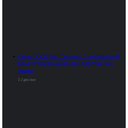
Keşan DOÇEK’ten “Dünyanın Çatısı”nda tarihi
başarı: Pamirler geçildi, Ağrı Dağı’nda zirve
yapıldı
2 gün önce