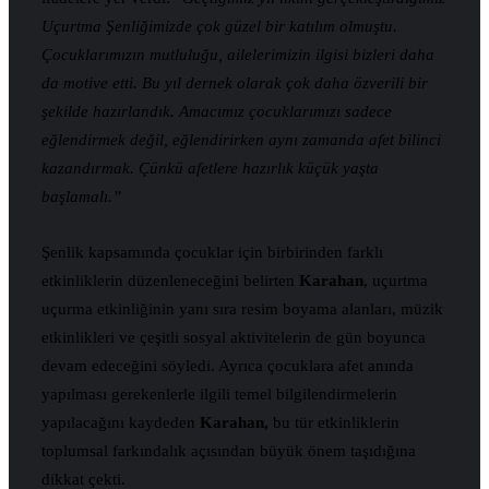
Uçurtma Şenliğimizde çok güzel bir katılım olmuştu.
Çocuklarımızın mutluluğu, ailelerimizin ilgisi bizleri daha
da motive etti. Bu yıl dernek olarak çok daha özverili bir
şekilde hazırlandık. Amacımız çocuklarımızı sadece
eğlendirmek değil, eğlendirirken aynı zamanda afet bilinci
kazandırmak. Çünkü afetlere hazırlık küçük yaşta
başlamalı.”
Şenlik kapsamında çocuklar için birbirinden farklı
etkinliklerin düzenleneceğini belirten
Karahan
, uçurtma
uçurma etkinliğinin yanı sıra resim boyama alanları, müzik
etkinlikleri ve çeşitli sosyal aktivitelerin de gün boyunca
devam edeceğini söyledi. Ayrıca çocuklara afet anında
yapılması gerekenlerle ilgili temel bilgilendirmelerin
yapılacağını kaydeden
Karahan,
bu tür etkinliklerin
toplumsal farkındalık açısından büyük önem taşıdığına
dikkat çekti.