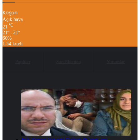
Keşan
Açık hava
℃
21
21º - 21º
60%
1.54 km/h
Popüler
Son Eklenen
Yorumlar
Eski Keşan Vaizesi Özlem Güneş, eşi