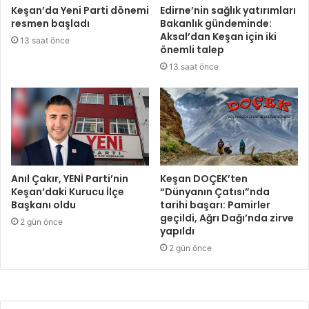
Keşan’da Yeni Parti dönemi
Edirne’nin sağlık yatırımları
resmen başladı
Bakanlık gündeminde:
Aksal’dan Keşan için iki
13 saat önce
önemli talep
13 saat önce
Anıl Çakır, YENİ Parti’nin
Keşan DOÇEK’ten
Keşan’daki Kurucu İlçe
“Dünyanın Çatısı”nda
Başkanı oldu
tarihi başarı: Pamirler
geçildi, Ağrı Dağı’nda zirve
2 gün önce
yapıldı
2 gün önce