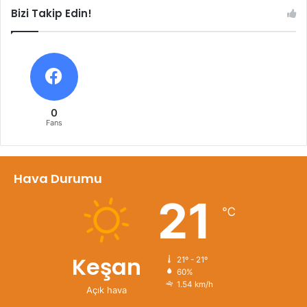
Bizi Takip Edin!
0
Fans
Hava Durumu
21
℃
Keşan
21º - 21º
60%
1.54 km/h
Açık hava