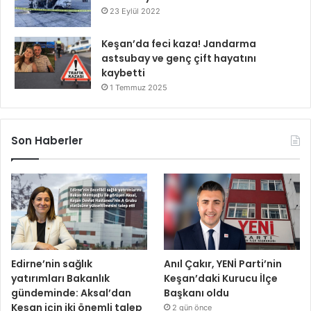
23 Eylül 2022
Keşan’da feci kaza! Jandarma
astsubay ve genç çift hayatını
kaybetti
1 Temmuz 2025
Son Haberler
Edirne’nin sağlık
Anıl Çakır, YENİ Parti’nin
yatırımları Bakanlık
Keşan’daki Kurucu İlçe
gündeminde: Aksal’dan
Başkanı oldu
Keşan için iki önemli talep
2 gün önce