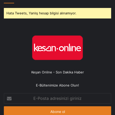
Hata Tweets, Yanlış hesap bilgisi alınamıyor.
Keşan Online - Son Dakika Haber
E-Bültenimize Abone Olun!
E-
Posta
adresinizi
giriniz