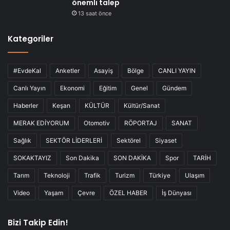
önemli talep
13 saat önce
Kategoriler
#EvdeKal
Anketler
Asayiş
Bölge
CANLI YAYIN
Canlı Yayın
Ekonomi
Eğitim
Genel
Gündem
Haberler
Keşan
KÜLTÜR
Kültür/Sanat
MERAK EDİYORUM
Otomotiv
RÖPORTAJ
SANAT
Sağlık
SEKTÖR LİDERLERİ
Sektörel
Siyaset
SOKAKTAYIZ
Son Dakika
SON DAKİKA
Spor
TARİH
Tarım
Teknoloji
Trafik
Turizm
Türkiye
Ulaşım
Video
Yaşam
Çevre
ÖZEL HABER
İş Dünyası
Bizi Takip Edin!