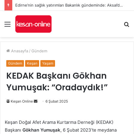
Edirne’nin sağlık yatırımları Bakanlık gündeminde: Aksal’dan Keşan için iki önemli talep
Menü
A
y
...
Anasayfa
/
Gündem
Gündem
Keşan
Yaşam
KEDAK Başkanı Gökhan
Yumuşak: “Oradaydık!”
Bir
Keşan Online
6 Şubat 2025
e-
posta
Keşan Doğal Afet Arama Kurtarma Derneği (KEDAK)
göndermek
Başkanı
Gökhan Yumuşak
, 6 Şubat 2023’te meydana