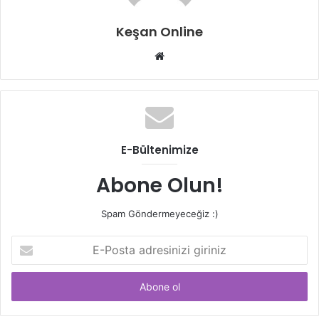
Keşan Online
Web
sitesi
E-Bültenimize
Abone Olun!
Spam Göndermeyeceğiz :)
E-
Posta
adresinizi
giriniz