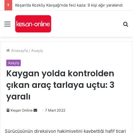
Keşan’da Kozköy Kavşağı’nda feci kaza: 9 kişi ağır yaralandı
Menü
A
y
...
Anasayfa
/
Asayiş
Asayiş
Kaygan yolda kontrolden
çıkan araç tarlaya uçtu: 3
yaralı
Bir
Keşan Online
7 Mart 2022
e-
posta
Sürücüsünün direksiyon hakimiyetini kaybettiği hafif ticari
göndermek