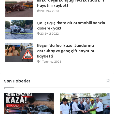
İki kardeşin karıştığı feci kazada biri
hayatını kaybetti
20 Ocak 2023
Çalıştığı şirkete ait otomobili benzin
dökerek yaktı
23 Eylül 2022
Keşan’da feci kaza! Jandarma
astsubay ve genç çift hayatını
kaybetti
1 Temmuz 2025
Son Haberler