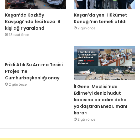
Keşan’da Kozköy
Keşan’da yeni Hükümet
Kavşağı’nda feci kaza: 9
Konağı’nın temeli atıldı
kişi ağır yaralandı
2 gün önce
13 saat önce
Erikli Atık Su Arıtma Tesisi
Projesi’ne
Cumhurbaşkanlığı onayı
2 gün önce
İl Genel Meclisi’nde
Edirne’yi deniz hudut
kapısına bir adım daha
yaklaştıran Enez Limanı
kararı
2 gün önce