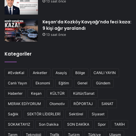
13 saat önce
Keşan’da Kozköy Kavşağı’nda feci kaza:
9 kişi ağır yaralandı
13 saat önce
Kategoriler
#EvdeKal
Anketler
Asayiş
Bölge
CANLI YAYIN
Canlı Yayın
Ekonomi
Eğitim
Genel
Gündem
Haberler
Keşan
KÜLTÜR
Kültür/Sanat
MERAK EDİYORUM
Otomotiv
RÖPORTAJ
SANAT
Sağlık
SEKTÖR LİDERLERİ
Sektörel
Siyaset
SOKAKTAYIZ
Son Dakika
SON DAKİKA
Spor
TARİH
Tarım
Teknoloji
Trafik
Turizm
Türkiye
Ulaşım