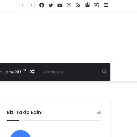
Facebook
Twitter
YouTube
Instagram
RSS
Kayıt
Rastgele
Kenar
Ol
Makale
Bölmesi
℃
30
Rastgele
Arama
, Edirne
Makale
yap
...
Bizi Takip Edin!