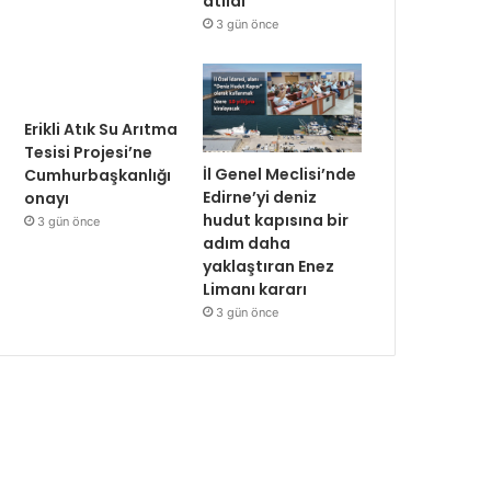
atıldı
3 gün önce
Erikli Atık Su Arıtma
Tesisi Projesi’ne
İl Genel Meclisi’nde
Cumhurbaşkanlığı
Edirne’yi deniz
onayı
hudut kapısına bir
3 gün önce
adım daha
yaklaştıran Enez
Limanı kararı
3 gün önce