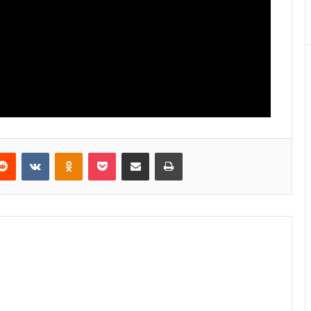
Reddit
VKontakte
Odnoklassniki
Pocket
E-Posta ile paylaş
Yazdır