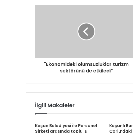
d
r
e
s
i
n
i
z
i
g
"Ekonomideki olumsuzluklar turizm
i
sektörünü de etkiledi"
r
i
n
i
z
İlgili Makaleler
Keşan Belediyesi ile Personel
Keşanlı Bu
Şirketi arasında toplu iş
Çorlu’daki