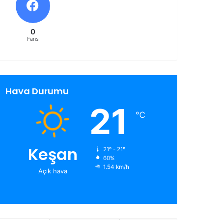
0
Fans
Hava Durumu
21
℃
Keşan
21º - 21º
60%
1.54 km/h
Açık hava