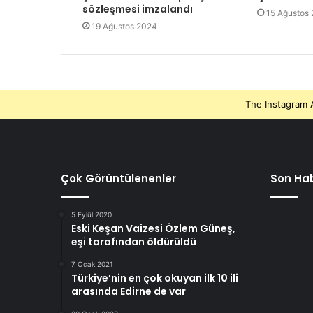
sözleşmesi imzalandı
15 Ağustos
19 Ağustos 2024
The Instagram A
Çok Görüntülenenler
Son Hab
5 Eylül 2020
Eski Keşan Vaizesi Özlem Güneş,
eşi tarafından öldürüldü
7 Ocak 2021
Türkiye’nin en çok okuyan ilk 10 ili
arasında Edirne de var