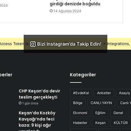
girdiği denizde boğuldu
 2024
14 Ağustos 2024
Bizi Instagram'da Takip Edin!
ccess Token is expired, Go to the Theme options page > Integrations, t
erler
Kategoriler
CHP Keşan’da devir
#EvdeKal
Anketler
Asayiş
teslim gerçekleşti
Bölge
CANLI YAYIN
Canlı 
1 gün önce
Keşan’da Kozköy
Ekonomi
Eğitim
Genel
Kavşağı’nda feci
Haberler
Keşan
KÜLTÜR
kaza: 9 kişi ağır