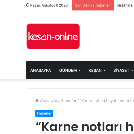
Keşan’da 
Pazar, Ağustos 9 2026
Son Dakika Haberleri
ANASAYFA
GÜNDEM
KEŞAN
SIYASET
Anasayfa
/
Haberler
/
“Karne notları hayati önem ta
Haberler
“Karne notları 