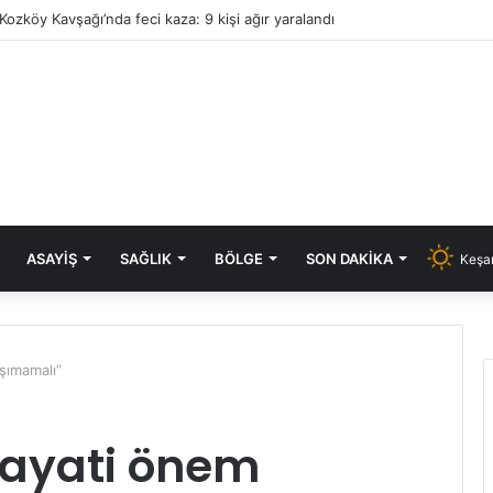
Kozköy Kavşağı’nda feci kaza: 9 kişi ağır yaralandı
ASAYIŞ
SAĞLIK
BÖLGE
SON DAKIKA
Keşan
şımamalı”
hayati önem