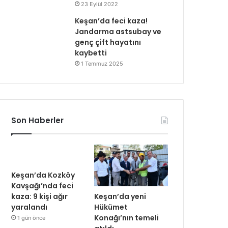
23 Eylül 2022
Keşan’da feci kaza!
Jandarma astsubay ve
genç çift hayatını
kaybetti
1 Temmuz 2025
Son Haberler
Keşan’da Kozköy
Kavşağı’nda feci
Keşan’da yeni
kaza: 9 kişi ağır
Hükümet
yaralandı
Konağı’nın temeli
1 gün önce