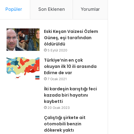
Popüler
Son Eklenen
Yorumlar
Eski Keşan Vaizesi Özlem
Güneş, eşi tarafından
öldürüldü
5 Eylül 2020
Türkiye’nin en çok
okuyan ilk 10 ili arasında
Edirne de var
7 Ocak 2021
İki kardeşin karıştığı feci
kazada biri hayatını
kaybetti
20 Ocak 2023
Çalıştığı şirkete ait
otomobili benzin
dökerek yaktı