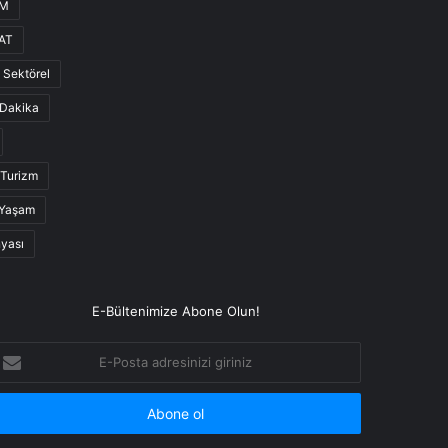
UM
AT
Sektörel
Dakika
Turizm
Yaşam
nyası
E-Bültenimize Abone Olun!
-
osta
dresinizi
iriniz