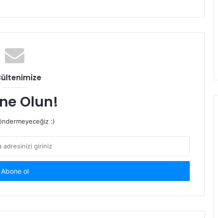
Bültenimize
ne Olun!
ndermeyeceğiz :)