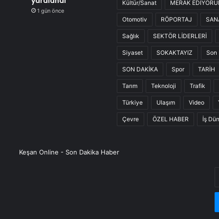
yaralandı
Kültür/Sanat
MERAK EDİYOR
1 gün önce
Otomotiv
RÖPORTAJ
SAN
Sağlık
SEKTÖR LİDERLERİ
Siyaset
SOKAKTAYIZ
Son 
SON DAKİKA
Spor
TARİH
Tarım
Teknoloji
Trafik
Türkiye
Ulaşım
Video
Çevre
ÖZEL HABER
İş Dü
Keşan Online - Son Dakika Haber
E
P
a
g