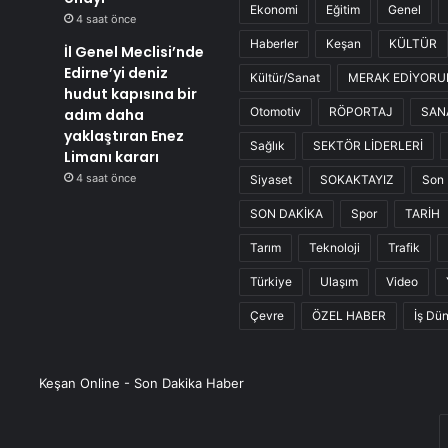
Ekonomi
Eğitim
Genel
4 saat önce
Haberler
Keşan
KÜLTÜR
İl Genel Meclisi’nde
Edirne’yi deniz
Kültür/Sanat
MERAK EDİYOR
hudut kapısına bir
Otomotiv
RÖPORTAJ
SAN
adım daha
yaklaştıran Enez
Sağlık
SEKTÖR LİDERLERİ
Limanı kararı
4 saat önce
Siyaset
SOKAKTAYIZ
Son 
SON DAKİKA
Spor
TARİH
Tarım
Teknoloji
Trafik
Türkiye
Ulaşım
Video
Çevre
ÖZEL HABER
İş Dü
Keşan Online - Son Dakika Haber
E
P