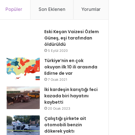
Popüler
Son Eklenen
Yorumlar
Eski Keşan Vaizesi Özlem
Güneş, eşi tarafından
öldürüldü
5 Eylül 2020
Türkiye’nin en çok
okuyan ilk 10 ili arasında
Edirne de var
7 Ocak 2021
İki kardeşin karıştığı feci
kazada biri hayatını
kaybetti
20 Ocak 2023
Çalıştığı şirkete ait
otomobili benzin
dökerek yaktı