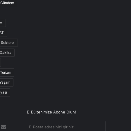
Gündem
UM
AT
Sektörel
Dakika
Turizm
Yaşam
nyası
E-Bültenimize Abone Olun!
-
osta