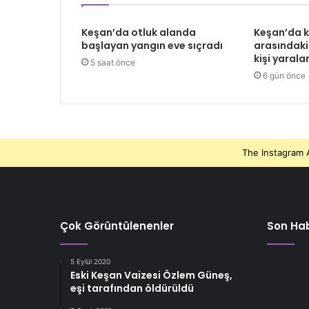
Keşan’da otluk alanda
Keşan’da 
başlayan yangın eve sıçradı
arasındaki
kişi yarala
5 saat önce
6 gün önce
The Instagram A
Çok Görüntülenenler
Son Hab
5 Eylül 2020
Eski Keşan Vaizesi Özlem Güneş,
eşi tarafından öldürüldü