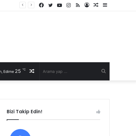
Facebook
Twitter
YouTube
Instagram
RSS
Kayıt
Rastgele
Kenar
İl Genel Meclisi’nde Edirne’yi deniz hudut kapısına bir adım daha yaklaştıran Enez Limanı kararı
Ol
Makale
Bölmesi
℃
25
Rastgele
Arama
, Edirne
Makale
yap
...
Bizi Takip Edin!