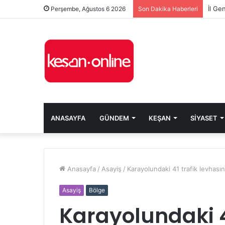
Perşembe, Ağustos 6 2026
Son Dakika Haberleri
ANASAYFA
GÜNDEM
KEŞAN
SIYASET
Anasayfa
/
Asayiş
/
Karayolundaki 41 trafik levhasını
Asayiş
Bölge
Karayolundaki 41