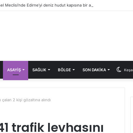
ASAYIŞ
SAĞLIK
BÖLGE
SON DAKIKA
Keşan
 çalan 2 kişi gözaltına alındı
 trafik levhasını