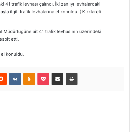
i 41 trafik levhası çalındı. İki zanlıyı levhalardaki
ayla ilgili trafik levhalarına el konuldu. ( Kırklareli
el Müdürlüğüne ait 41 trafik levhasının üzerindeki
spit etti.
a el konuldu.
erest
Reddit
VKontakte
Odnoklassniki
Pocket
E-Posta ile paylaş
Yazdır