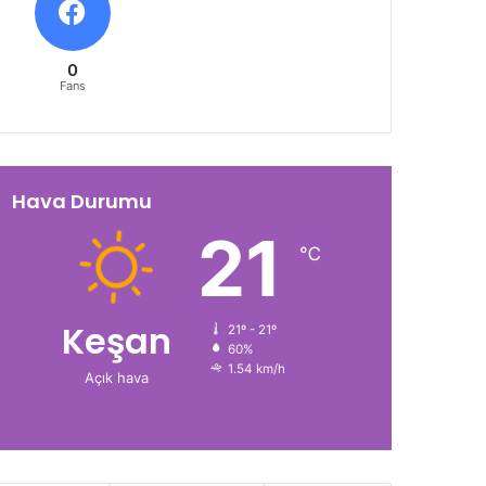
0
Fans
Hava Durumu
21
℃
Keşan
21º - 21º
60%
1.54 km/h
Açık hava