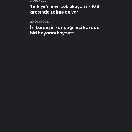
7 Ocak 2021
Türkiye’nin en çok okuyan ilk 10 ili
arasında Edirne de var
20 Ocak 2023
İki kardeşin karıştığı feci kazada
biri hayatını kaybetti