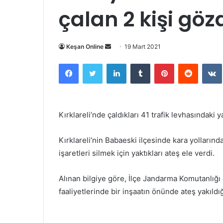
çalan 2 kişi göz
Bir
Keşan Online
19 Mart 2021
e-
Facebook
Twitter
LinkedIn
Tumblr
Pinterest
Reddit
posta
göndermek
Kırklareli’nde çaldıkları 41 trafik levhasındaki y
Kırklareli’nin Babaeski ilçesinde kara yollarındak
işaretleri silmek için yaktıkları ateş ele verdi.
Alınan bilgiye göre, İlçe Jandarma Komutanlığ
faaliyetlerinde bir inşaatın önünde ateş yakıldığı