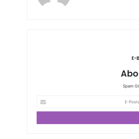
E-
Abo
Spam Gö
E-
Posta
adresinizi
giriniz