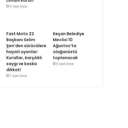
Limanı kararı
4 saat önce
Fast Moto 22
Keşan Belediye
Başkanı Selim
Meclisi 10
Şen’den sürücülere
Ağustos’ta
hayati uyarılar:
olağanüstü
Kurallar, karşılıklı
toplanacak
saygı ve kaska
9 saat önce
dikkat!
7 saat önce