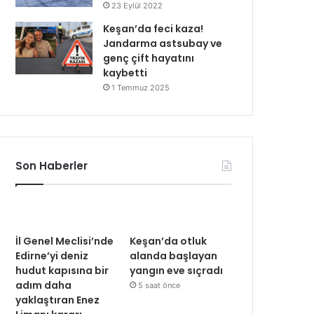
23 Eylül 2022
Keşan’da feci kaza!
Jandarma astsubay ve
genç çift hayatını
kaybetti
1 Temmuz 2025
Son Haberler
İl Genel Meclisi’nde
Keşan’da otluk
Edirne’yi deniz
alanda başlayan
hudut kapısına bir
yangın eve sıçradı
adım daha
5 saat önce
yaklaştıran Enez