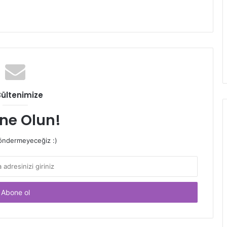
Bültenimize
ne Olun!
ndermeyeceğiz :)