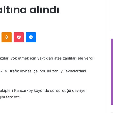
altına alındı
VKontakte
Odnoklassniki
Pocket
Messenger
azıları yok etmek için yaktıkları ateş zanlıları ele verdi
i 41 trafik levhası çalındı. İki zanlıyı levhalardaki
ı ekipleri Pancarköy köyünde sürdürdüğü devriye
nı fark etti.