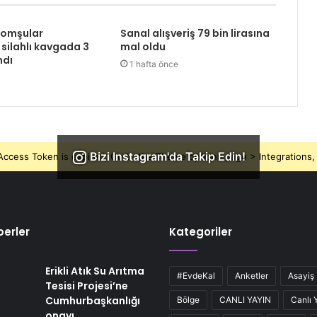
komşular
Sanal alışveriş 79 bin lirasına
 silahlı kavgada 3
mal oldu
ndı
1 hafta önce
Bizi Instagram'da Takip Edin!
ccess Token is expired, Go to the Theme options page > Integrations, t
erler
Kategoriler
Erikli Atık Su Arıtma
#EvdeKal
Anketler
Asayiş
Tesisi Projesi’ne
Cumhurbaşkanlığı
Bölge
CANLI YAYIN
Canlı 
onayı