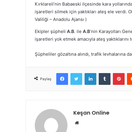
Kırklareli’nin Babaeski ilçesinde kara yollarındak
işaretleri silmek için yaktıkları ateş ele verdi. Ol
Valiliği – Anadolu Ajansı )
Ekipler şüpheli
A.B
. ile
A.B
‘nin Karayolları Gen
işaretleri yok etmek amacıyla ateş yaktıklarını te
Şüpheliler gözaltına alındı, trafik levhalarına d
Facebook
Twitter
LinkedIn
Tumblr
Pint
Paylaş
Keşan Online
Web
sitesi