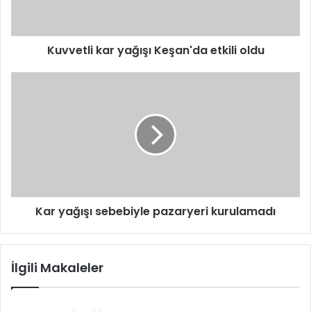
n
i
z
i
Kuvvetli kar yağışı Keşan'da etkili oldu
g
i
r
i
n
i
z
Kar yağışı sebebiyle pazaryeri kurulamadı
İlgili Makaleler