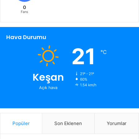
0
Fans
Hava Durumu
21
℃
Keşan
21º - 21º
60%
1.54 km/h
Açık hava
Popüler
Son Eklenen
Yorumlar