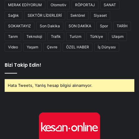
MERAK EDİYORUM
Otomotiv
RÖPORTAJ
SANAT
Sağlık
SEKTÖR LİDERLERİ
Sektörel
Siyaset
SOKAKTAYIZ
Son Dakika
SON DAKİKA
Spor
TARİH
Tarım
Teknoloji
Trafik
Turizm
Türkiye
Ulaşım
Video
Yaşam
Çevre
ÖZEL HABER
İş Dünyası
Bizi Takip Edin!
Hata Tweets, Yanlış hesap bilgisi alınamıyor.