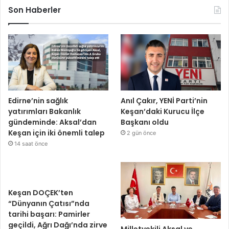
Son Haberler
Edirne’nin sağlık
Anıl Çakır, YENİ Parti’nin
yatırımları Bakanlık
Keşan’daki Kurucu İlçe
gündeminde: Aksal’dan
Başkanı oldu
Keşan için iki önemli talep
2 gün önce
14 saat önce
Keşan DOÇEK’ten
“Dünyanın Çatısı”nda
tarihi başarı: Pamirler
geçildi, Ağrı Dağı’nda zirve
Milletvekili Aksal ve