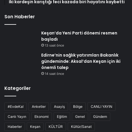
İki kardeşin karıştığı feci kazada biri hayatını kaybetti
Son Haberler
Keşan’da Yeni Parti dönemi resmen
başladı
13 saat önce
Edirne’nin sağlık yatırımları Bakanlık
gündeminde: Aksal’dan Keşan için iki
önemli talep
14 saat önce
Kategoriler
#EvdeKal
Anketler
Asayiş
Bölge
CANLI YAYIN
Canlı Yayın
Ekonomi
Eğitim
Genel
Gündem
Haberler
Keşan
KÜLTÜR
Kültür/Sanat