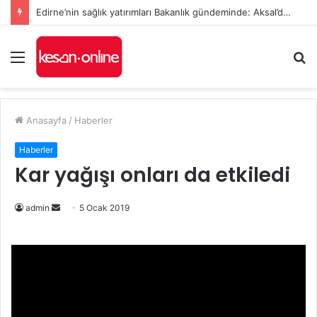
Edirne’nin sağlık yatırımları Bakanlık gündeminde: Aksal’dan Keşan için iki önemli talep
Menü
A
y
...
Anasayfa
/
Haberler
Haberler
Kar yağışı onları da etkiledi
admin
B
5 Ocak 2019
i
r
e
-
p
o