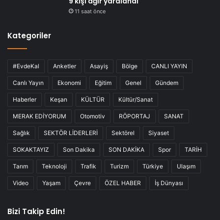
9 kişi ağır yaralandı
11 saat önce
Kategoriler
#EvdeKal
Anketler
Asayiş
Bölge
CANLI YAYIN
Canlı Yayın
Ekonomi
Eğitim
Genel
Gündem
Haberler
Keşan
KÜLTÜR
Kültür/Sanat
MERAK EDİYORUM
Otomotiv
RÖPORTAJ
SANAT
Sağlık
SEKTÖR LİDERLERİ
Sektörel
Siyaset
SOKAKTAYIZ
Son Dakika
SON DAKİKA
Spor
TARİH
Tarım
Teknoloji
Trafik
Turizm
Türkiye
Ulaşım
Video
Yaşam
Çevre
ÖZEL HABER
İş Dünyası
Bizi Takip Edin!