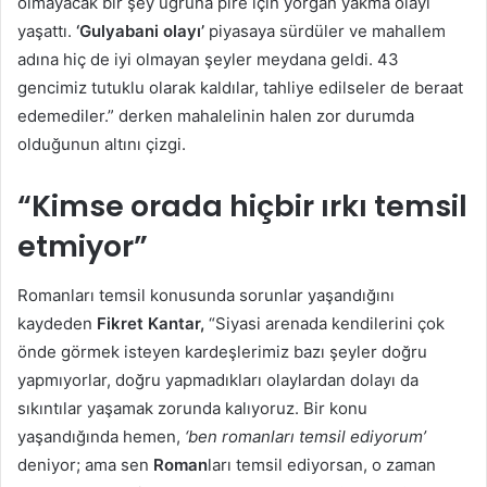
olmayacak bir şey uğruna pire için yorgan yakma olayı
yaşattı.
‘Gulyabani olayı’
piyasaya sürdüler ve mahallem
adına hiç de iyi olmayan şeyler meydana geldi. 43
gencimiz tutuklu olarak kaldılar, tahliye edilseler de beraat
edemediler.” derken mahalelinin halen zor durumda
olduğunun altını çizgi.
“Kimse orada hiçbir ırkı temsil
etmiyor”
Romanları temsil konusunda sorunlar yaşandığını
kaydeden
Fikret Kantar,
“Siyasi arenada kendilerini çok
önde görmek isteyen kardeşlerimiz bazı şeyler doğru
yapmıyorlar, doğru yapmadıkları olaylardan dolayı da
sıkıntılar yaşamak zorunda kalıyoruz. Bir konu
yaşandığında hemen,
‘ben romanları temsil ediyorum’
deniyor; ama sen
Roman
ları temsil ediyorsan, o zaman