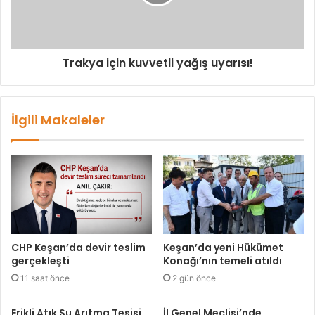
Trakya için kuvvetli yağış uyarısı!
İlgili Makaleler
CHP Keşan’da devir teslim
Keşan’da yeni Hükümet
gerçekleşti
Konağı’nın temeli atıldı
11 saat önce
2 gün önce
Erikli Atık Su Arıtma Tesisi
İl Genel Meclisi’nde