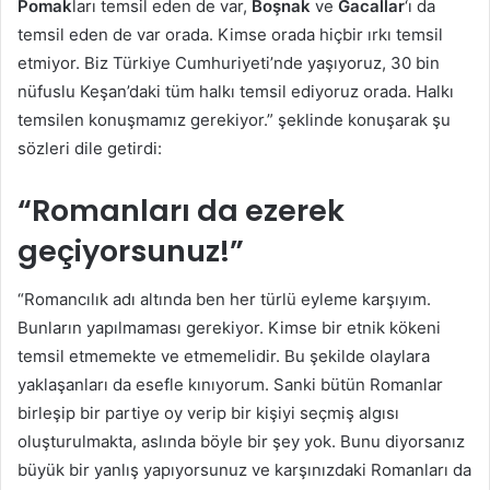
Pomak
ları temsil eden de var,
Boşnak
ve
Gacallar
‘ı da
temsil eden de var orada. Kimse orada hiçbir ırkı temsil
etmiyor. Biz Türkiye Cumhuriyeti’nde yaşıyoruz, 30 bin
nüfuslu Keşan’daki tüm halkı temsil ediyoruz orada. Halkı
temsilen konuşmamız gerekiyor.” şeklinde konuşarak şu
sözleri dile getirdi:
“Romanları da ezerek
geçiyorsunuz!”
“Romancılık adı altında ben her türlü eyleme karşıyım.
Bunların yapılmaması gerekiyor. Kimse bir etnik kökeni
temsil etmemekte ve etmemelidir. Bu şekilde olaylara
yaklaşanları da esefle kınıyorum. Sanki bütün Romanlar
birleşip bir partiye oy verip bir kişiyi seçmiş algısı
oluşturulmakta, aslında böyle bir şey yok. Bunu diyorsanız
büyük bir yanlış yapıyorsunuz ve karşınızdaki Romanları da