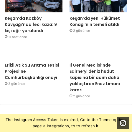
Keşan’da Kozköy
Keşan’da yeni Hükümet
Kavşağı’nda feci kaza: 9
Konağı’nın temeli atıldı
kişi ağır yaralandı
2 gün önce
11 saat önce
Erikli Atık Su Arıtma Tesisi
İl Genel Meclisi’nde
Projesi’ne
Edirne’yi deniz hudut
Cumhurbaşkanlığı onayı
kapısına bir adım daha
yaklaştıran Enez Limanı
2 gün önce
kararı
2 gün önce
The Instagram Access Token is expired, Go to the Theme options
page > Integrations, to to refresh it.