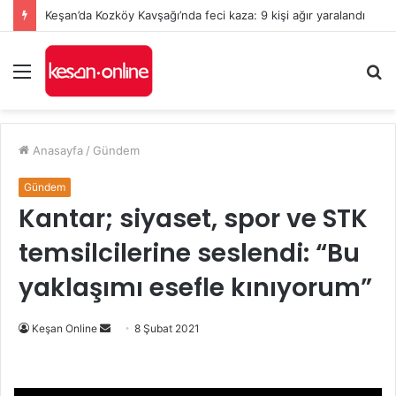
Keşan’da Kozköy Kavşağı’nda feci kaza: 9 kişi ağır yaralandı
Menü
A
y
...
Anasayfa
/
Gündem
Gündem
Kantar; siyaset, spor ve STK
temsilcilerine seslendi: “Bu
yaklaşımı esefle kınıyorum”
Bir
Keşan Online
8 Şubat 2021
e-
posta
göndermek