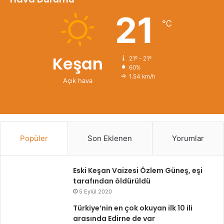
21
℃
Keşan
21º - 21º
60%
1.54 km/h
Açık hava
Popüler
Son Eklenen
Yorumlar
Eski Keşan Vaizesi Özlem Güneş, eşi
tarafından öldürüldü
5 Eylül 2020
Türkiye’nin en çok okuyan ilk 10 ili
arasında Edirne de var