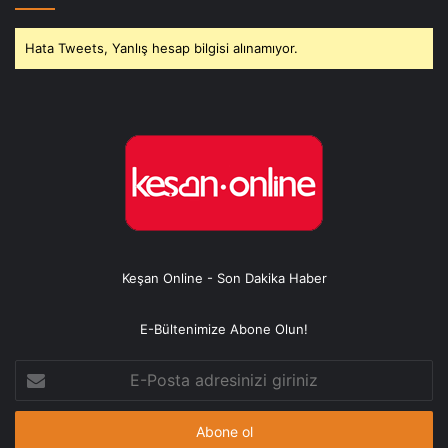
Hata Tweets, Yanlış hesap bilgisi alınamıyor.
Keşan Online - Son Dakika Haber
E-Bültenimize Abone Olun!
E-
Posta
adresinizi
giriniz