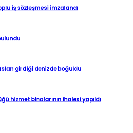
toplu iş sözleşmesi imzalandı
 bulundu
çaslan girdiği denizde boğuldu
ü hizmet binalarının ihalesi yapıldı