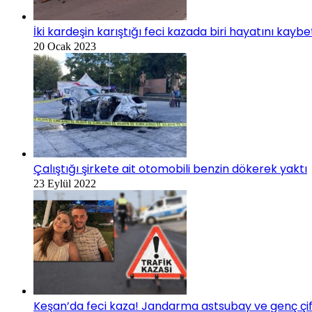
İki kardeşin karıştığı feci kazada biri hayatını kaybe
20 Ocak 2023
Çalıştığı şirkete ait otomobili benzin dökerek yaktı
23 Eylül 2022
Keşan’da feci kaza! Jandarma astsubay ve genç çif