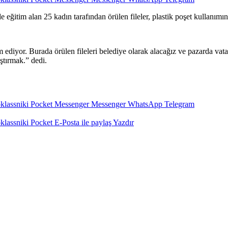
itim alan 25 kadın tarafından örülen fileler, plastik poşet kullanımını
iyor. Burada örülen fileleri belediye olarak alacağız ve pazarda vata
ştırmak.” dedi.
lassniki
Pocket
Messenger
Messenger
WhatsApp
Telegram
lassniki
Pocket
E-Posta ile paylaş
Yazdır