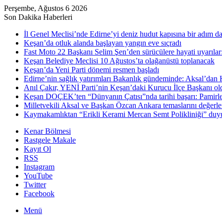
Perşembe, Ağustos 6 2026
Son Dakika Haberleri
İl Genel Meclisi’nde Edirne’yi deniz hudut kapısına bir adım d
Keşan’da otluk alanda başlayan yangın eve sıçradı
Fast Moto 22 Başkanı Selim Şen’den sürücülere hayati uyarılar: 
Keşan Belediye Meclisi 10 Ağustos’ta olağanüstü toplanacak
Keşan’da Yeni Parti dönemi resmen başladı
Edirne’nin sağlık yatırımları Bakanlık gündeminde: Aksal’dan K
Anıl Çakır, YENİ Parti’nin Keşan’daki Kurucu İlçe Başkanı ol
Keşan DOÇEK’ten “Dünyanın Çatısı”nda tarihi başarı: Pamirler 
Milletvekili Aksal ve Başkan Özcan Ankara temaslarını değerle
Kaymakamlıktan “Erikli Kerami Mercan Semt Polikliniği” duy
Kenar Bölmesi
Rastgele Makale
Kayıt Ol
RSS
Instagram
YouTube
Twitter
Facebook
Menü