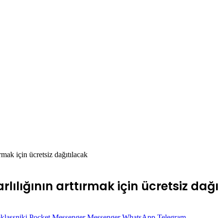
ırmak için ücretsiz dağıtılacak
arlılığının arttırmak için ücretsiz dağ
lassniki
Pocket
Messenger
Messenger
WhatsApp
Telegram