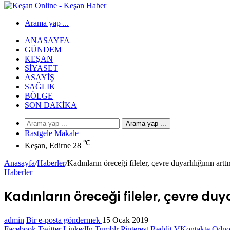
Arama yap ...
ANASAYFA
GÜNDEM
KEŞAN
SIYASET
ASAYIŞ
SAĞLIK
BÖLGE
SON DAKIKA
Arama yap ...
Rastgele Makale
℃
Keşan, Edirne
28
Anasayfa
/
Haberler
/
Kadınların öreceği fileler, çevre duyarlılığının artt
Haberler
Kadınların öreceği fileler, çevre duy
admin
Bir e-posta göndermek
15 Ocak 2019
Facebook
Twitter
LinkedIn
Tumblr
Pinterest
Reddit
VKontakte
Odnok