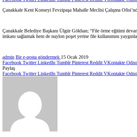
Çanakkale Kent Konseyi Fevzipaşa Mahalle Meclisi Çalışma Ofisi’nde eğ
Çanakkale Belediye Başkanı Ülgür Gökhan; “File örme eğitimi devam ed
imkanı sağlamak hem de naylon poşet yerine file kullanımını yaygınla
admin
Bir e-posta göndermek
15 Ocak 2019
Facebook
Twitter
LinkedIn
Tumblr
Pinterest
Reddit
VKontakte
Odnok
Paylaş
Facebook
Twitter
LinkedIn
Tumblr
Pinterest
Reddit
VKontakte
Odnok