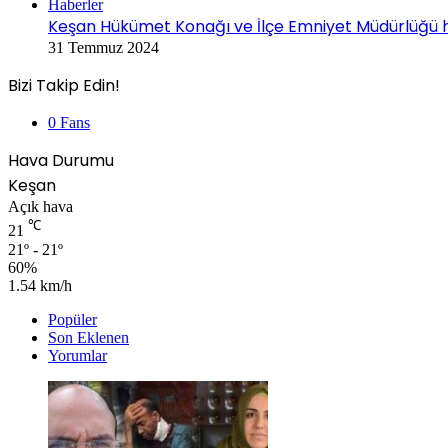
Haberler
Keşan Hükümet Konağı ve İlçe Emniyet Müdürlüğü hiz
31 Temmuz 2024
Bizi Takip Edin!
0
Fans
Hava Durumu
Keşan
Açık hava
℃
21
21º - 21º
60%
1.54 km/h
Popüler
Son Eklenen
Yorumlar