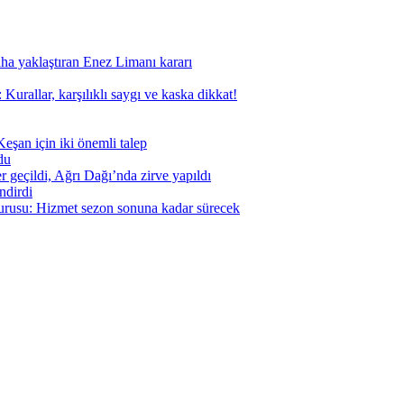
aha yaklaştıran Enez Limanı kararı
Kurallar, karşılıklı saygı ve kaska dikkat!
eşan için iki önemli talep
du
geçildi, Ağrı Dağı’nda zirve yapıldı
ndirdi
urusu: Hizmet sezon sonuna kadar sürecek