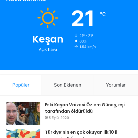
21
℃
Keşan
21º - 21º
60%
1.54 km/h
Açık hava
Popüler
Son Eklenen
Yorumlar
Eski Keşan Vaizesi Özlem Güneş, eşi
tarafından öldürüldü
5 Eylül 2020
Türkiye’nin en çok okuyan ilk 10 ili