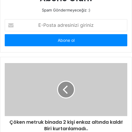
Spam Göndermeyeceğiz :)
E-
Posta
adresinizi
giriniz
Çöken metruk binada 2 kişi enkaz altında kaldı!
Biri kurtarılamadı..