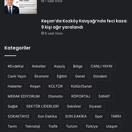
7 saat önce
Keşan’da Kozköy Kavşağı’nda feci kaza:
9 kişi ağır yaralandı
8 saat önce
Kategoriler
#EvdeKal
Anketler
Asayiş
Bölge
CANLI YAYIN
Canlı Yayın
Ekonomi
Eğitim
Genel
Gündem
Haberler
Keşan
KÜLTÜR
Kültür/Sanat
MERAK EDİYORUM
Otomotiv
RÖPORTAJ
SANAT
Sağlık
SEKTÖR LİDERLERİ
Sektörel
Siyaset
SOKAKTAYIZ
Son Dakika
SON DAKİKA
Spor
TARİH
Tarım
Teknoloji
Trafik
Turizm
Türkiye
Ulaşım