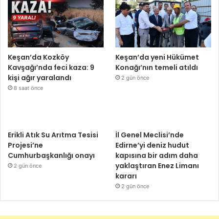
Keşan’da Kozköy
Keşan’da yeni Hükümet
Kavşağı’nda feci kaza: 9
Konağı’nın temeli atıldı
kişi ağır yaralandı
2 gün önce
8 saat önce
Erikli Atık Su Arıtma Tesisi
İl Genel Meclisi’nde
Projesi’ne
Edirne’yi deniz hudut
Cumhurbaşkanlığı onayı
kapısına bir adım daha
yaklaştıran Enez Limanı
2 gün önce
kararı
2 gün önce