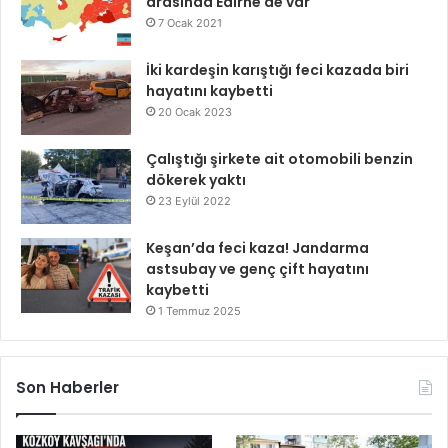
arasında Edirne de var
7 Ocak 2021
İki kardeşin karıştığı feci kazada biri
hayatını kaybetti
20 Ocak 2023
Çalıştığı şirkete ait otomobili benzin
dökerek yaktı
23 Eylül 2022
Keşan’da feci kaza! Jandarma
astsubay ve genç çift hayatını
kaybetti
1 Temmuz 2025
Son Haberler