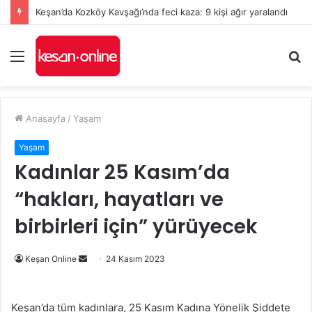
Keşan’da Kozköy Kavşağı’nda feci kaza: 9 kişi ağır yaralandı
Menü
A
y
...
Anasayfa
/
Yaşam
Yaşam
Kadınlar 25 Kasım’da
“hakları, hayatları ve
birbirleri için” yürüyecek
Bir
Keşan Online
24 Kasım 2023
e-
posta
Keşan’da tüm kadınlara, 25 Kasım Kadına Yönelik Şiddete
göndermek