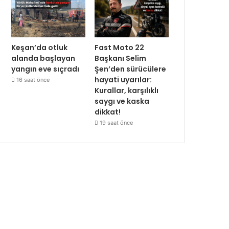
Keşan’da otluk
Fast Moto 22
alanda başlayan
Başkanı Selim
yangın eve sıçradı
Şen’den sürücülere
hayati uyarılar:
16 saat önce
Kurallar, karşılıklı
saygı ve kaska
dikkat!
19 saat önce