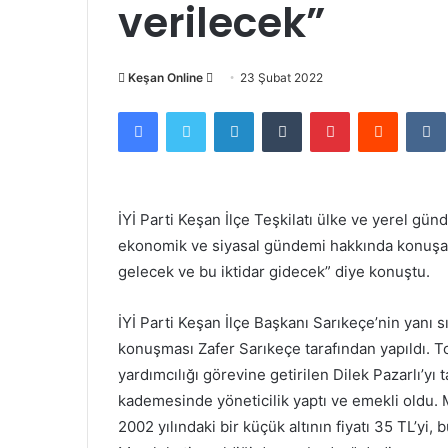
verilecek”
Bir
Keşan Online
23 Şubat 2022
e-
Facebook
Twitter
LinkedIn
Tumblr
Pinterest
Reddit
posta
göndermek
İYİ Parti Keşan İlçe Teşkilatı ülke ve yerel gü
ekonomik ve siyasal gündemi hakkında konuşan İ
gelecek ve bu iktidar gidecek” diye konuştu.
İYİ Parti Keşan İlçe Başkanı Sarıkeçe’nin yanı sır
konuşması Zafer Sarıkeçe tarafından yapıldı. To
yardımcılığı görevine getirilen Dilek Pazarlı’yı 
kademesinde yöneticilik yaptı ve emekli oldu.
2002 yılındaki bir küçük altının fiyatı 35 TL’yi, 