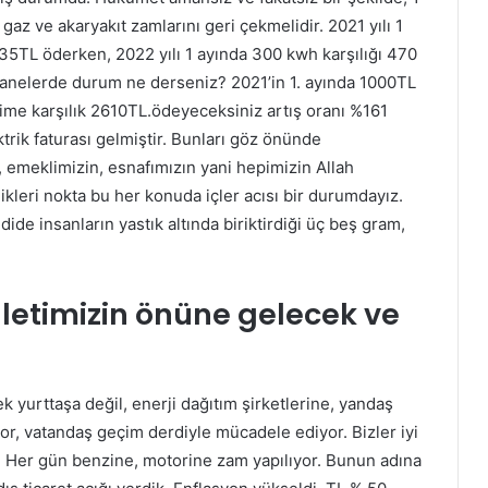
gaz ve akaryakıt zamlarını geri çekmelidir. 2021 yılı 1
5TL öderken, 2022 yılı 1 ayında 300 kwh karşılığı 470
ethanelerde durum ne derseniz? 2021’in 1. ayında 1000TL
time karşılık 2610TL.ödeyeceksiniz artış oranı %161
trik faturası gelmiştir. Bunları göz önünde
meklimizin, esnafımızın yani hepimizin Allah
ikleri nokta bu her konuda içler acısı bir durumdayız.
de insanların yastık altında biriktirdiği üç beş gram,
lletimizin önüne gelecek ve
 yurttaşa değil, enerji dağıtım şirketlerine, yandaş
yor, vatandaş geçim derdiyle mücadele ediyor. Bizler iyi
ız. Her gün benzine, motorine zam yapılıyor. Bunun adına