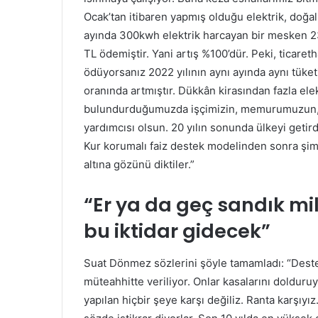
Ocak’tan itibaren yapmış olduğu elektrik, doğal 
ayında 300kwh elektrik harcayan bir mesken 23
TL ödemiştir. Yani artış %100’dür. Peki, ticar
ödüyorsanız 2022 yılının aynı ayında aynı tüke
oranında artmıştır. Dükkân kirasından fazla elek
bulundurduğumuzda işçimizin, memurumuzun, e
yardımcısı olsun. 20 yılın sonunda ülkeyi getird
Kur korumalı faiz destek modelinden sonra şimdi
altına gözünü diktiler.”
“Er ya da geç sandık mi
bu iktidar gidecek”
Suat Dönmez sözlerini şöyle tamamladı: “Destek
müteahhitte veriliyor. Onlar kasalarını dolduru
yapılan hiçbir şeye karşı değiliz. Ranta karşıy