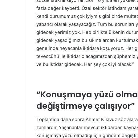
sözde istikrar diyorlar. Son 10 yılda en yüksek 
fazla değer kaybetti. Özel sektör istihdam yaratm
kendi durumumuz çok iyiymiş gibi birde mülteci
yabancı olarak yaşayacağız. Tüm bu sorunları 
gidecek yerimiz yok. Hep birlikte ülkenin duru
gidecek yaşadığımız bu sıkıntılardan kurtulma
genelinde heyecanla iktidara koşuyoruz. Her gün
teveccühü ile iktidar olacağımızdan şüphemiz y
ve bu iktidar gidecek. Her şey çok iyi olacak.”
“Konuşmaya yüzü olmad
değiştirmeye çalışıyor”
Toplantıda daha sonra Ahmet Kılavuz söz alara
zamlardır. Yaşananlar mevcut iktidardan kaynakl
konuşmaya yüzü olmadığı için gündem değiştir