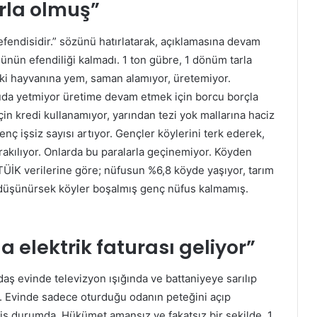
arla olmuş”
efendisidir.” sözünü hatırlatarak, açıklamasına devam
nün efendiliği kalmadı. 1 ton gübre, 1 dönüm tarla
aki hayvanına yem, saman alamıyor, üretemiyor.
uda yetmiyor üretime devam etmek için borcu borçla
çin kredi kullanamıyor, yarından tezi yok mallarına haciz
ç işsiz sayısı artıyor. Gençler köylerini terk ederek,
rakılıyor. Onlarda bu paralarla geçinemiyor. Köyden
 TÜİK verilerine göre; nüfusun %6,8 köyde yaşıyor, tarım
ı düşünürsek köyler boşalmış genç nüfus kalmamış.
 elektrik faturası geliyor”
ş evinde televizyon ışığında ve battaniyeye sarılıp
. Evinde sadece oturduğu odanın peteğini açıp
miş durumda. Hükümet amansız ve fakatsız bir şekilde, 1