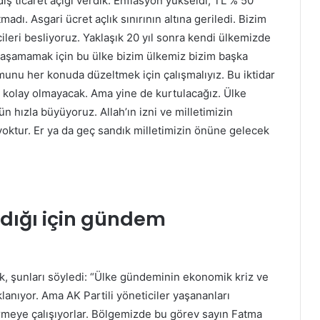
dış ticaret açığı verdik. Enflasyon yükseldi, TL % 50
adı. Asgari ücret açlık sınırının altına geriledi. Bizim
leri besliyoruz. Yaklaşık 20 yıl sonra kendi ülkemizde
yaşamamak için bu ülke bizim ülkemiz bizim başka
munu her konuda düzeltmek için çalışmalıyız. Bu iktidar
k kolay olmayacak. Ama yine de kurtulacağız. Ülke
 hızla büyüyoruz. Allah’ın izni ve milletimizin
oktur. Er ya da geç sandık milletimizin önüne gelecek
ığı için gündem
k, şunları söyledi: “Ülke gündeminin ekonomik kriz ve
anıyor. Ama AK Partili yöneticiler yaşananları
meye çalışıyorlar. Bölgemizde bu görev sayın Fatma