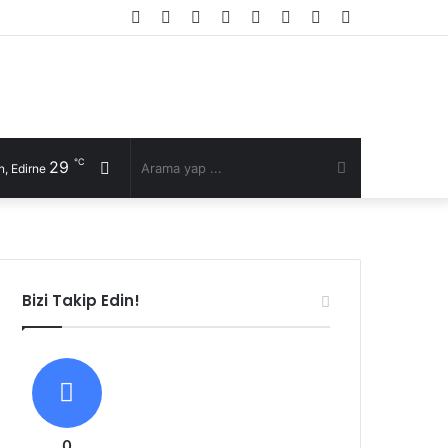
Facebook
Twitter
YouTube
Instagram
RSS
Kayıt
Rastgele
Kenar
Ol
Makale
Bölmesi
℃
29
Rastgele
Arama
, Edirne
Makale
yap
...
Bizi Takip Edin!
0