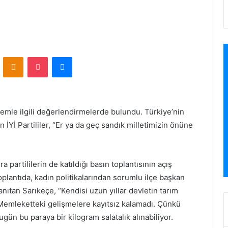
VKontakte
Odnoklassniki
Pocket
Messenger
ndemle ilgili değerlendirmelerde bulundu. Türkiye’nin
Yİ Partililer, “Er ya da geç sandık milletimizin önüne
a partililerin de katıldığı basın toplantısının açış
plantıda, kadın politikalarından sorumlu ilçe başkan
tanıtan Sarıkeçe, “Kendisi uzun yıllar devletin tarım
 Memleketteki gelişmelere kayıtsız kalamadı. Çünkü
bugün bu paraya bir kilogram salatalık alınabiliyor.