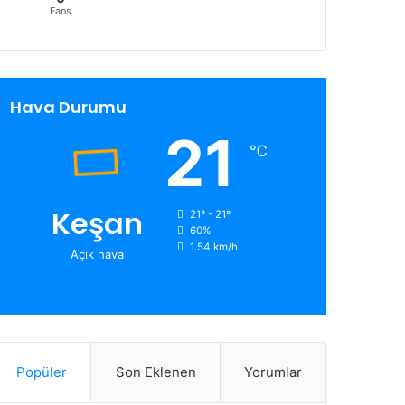
Fans
Hava Durumu
21
℃
Keşan
21º - 21º
60%
1.54 km/h
Açık hava
Popüler
Son Eklenen
Yorumlar