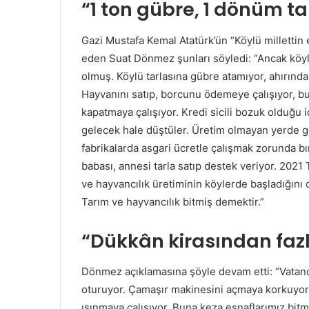
“1 ton gübre, 1 dönüm t
Gazi Mustafa Kemal Atatürk’ün “Köylü millettin 
eden Suat Dönmez şunları söyledi: “Ancak köylü
olmuş. Köylü tarlasına gübre atamıyor, ahırınd
Hayvanını satıp, borcunu ödemeye çalışıyor, b
kapatmaya çalışıyor. Kredi sicili bozuk olduğu i
gelecek hale düştüler. Üretim olmayan yerde gen
fabrikalarda asgari ücretle çalışmak zorunda bı
babası, annesi tarla satıp destek veriyor. 2021
ve hayvancılık üretiminin köylerde başladığın
Tarım ve hayvancılık bitmiş demektir.”
“Dükkân kirasından fazla
Dönmez açıklamasına şöyle devam etti: “Vatanda
oturuyor. Çamaşır makinesini açmaya korkuyor
ısınmaya çalışıyor. Buna keza esnaflarımız bit