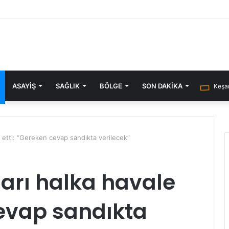
ASAYIŞ
SAĞLIK
BÖLGE
SON DAKIKA
Keşan
ale etti: “Gereken cevap sandıkta verilecek”
tidarı halka havale
cevap sandıkta