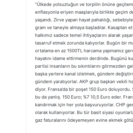
“Ülkede yolsuzluğun ve torpilin önüne geçilemed
enflasyonla eriyen maaşlarıyla birlikte geçim 
yaşandı. Zirve yapan hayat pahalılığı, sebebiyl
gram ve taneyle almaya başladılar. Kasaptan et
halkımız sadece temel ihtiyaçlarını alarak yaşa
tasarruf etmek zorunda kalıyorlar. Bugün bir ma
ortalama en az 1500TL harcama yapmamız gerek
hayatını idame ettirmenin derdinde. Bugünü kur
partisi insanların bu sıkıntılarını görmezden 
başka yerlere kanal izletmek, gündem değiştirm
gündem yaratıyorlar. AKP grup başkan vekili 
diyor. Fransa’da bir poşet 150 Euro doluyordu.
bu da yanlış. 150 Euro; %7 10,5 Euro eder. Fran
kandırmak için her yola başvuruyorlar. CHP g
olarak kullanıyorlar. Bu tür basit siyasi oyunl
gaz faturalarını ödeyemeyen evine ekmek götü