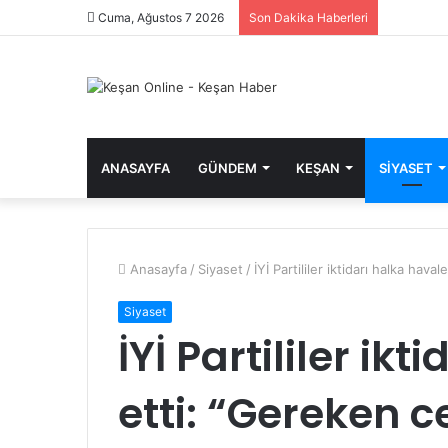
Cuma, Ağustos 7 2026
Son Dakika Haberleri
ANASAYFA
GÜNDEM
KEŞAN
SIYASET
Anasayfa
/
Siyaset
/
İYİ Partililer iktidarı halka hav
Siyaset
İYİ Partililer ik
etti: “Gereken 