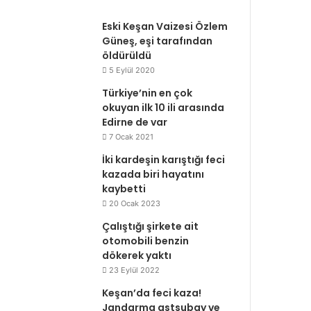
Eski Keşan Vaizesi Özlem
Güneş, eşi tarafından
öldürüldü
5 Eylül 2020
Türkiye’nin en çok
okuyan ilk 10 ili arasında
Edirne de var
7 Ocak 2021
İki kardeşin karıştığı feci
kazada biri hayatını
kaybetti
20 Ocak 2023
Çalıştığı şirkete ait
otomobili benzin
dökerek yaktı
23 Eylül 2022
Keşan’da feci kaza!
Jandarma astsubay ve