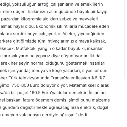
iği, yoksulluğun arttığı çalışanların ve emeklilerin
derdine düşen, halkımızın alım gücünde büyük bir kayıp
e pazardan kilogramla aldıkları sebze ve meyveleri,
 almak hayal oldu. Ekonomik sıkıntılarla mücadele eden
mlarını sürdürmeye çalışıyorlar. Aileler, yiyeceğinden
rkete gittiğimizde tüm ihtiyaçlarımızı almaya kalksak,
ecek. Mutfaktaki yangın o kadar büyük ki, insanlar
tarırsak yarın ne yaparız diye düşünüyorlar. İktidar
gelerek her şeyin normal olduğunu göstermek insanları
ek için yandaş medya ve köşe yazarları, siyasiler suni
haber Türk televizyonunda Fransa’da enflasyon %6-%7
 Şimdi 750-800 Euro doluyor diyor. Matematiksel olarak
sa’da bir poşet 160.5 Euro’ya dolar demektir. İnsanları
enel başkanı fatura ödemem demiş, şimdi bunu malzeme
arla gündem değiştirmekle uğraşacağınıza elektrik, doğal
remeyen vatandaşın derdiyle uğraşın.” dedi.