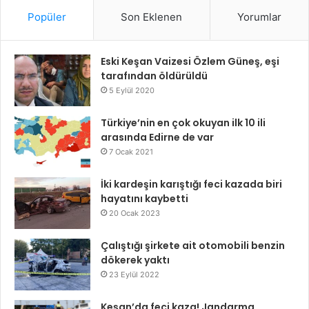
Popüler
Son Eklenen
Yorumlar
Eski Keşan Vaizesi Özlem Güneş, eşi
tarafından öldürüldü
5 Eylül 2020
Türkiye’nin en çok okuyan ilk 10 ili
arasında Edirne de var
7 Ocak 2021
İki kardeşin karıştığı feci kazada biri
hayatını kaybetti
20 Ocak 2023
Çalıştığı şirkete ait otomobili benzin
dökerek yaktı
23 Eylül 2022
Keşan’da feci kaza! Jandarma