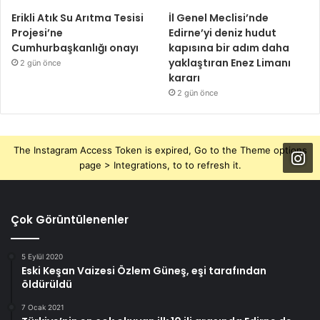
Erikli Atık Su Arıtma Tesisi
İl Genel Meclisi’nde
Projesi’ne
Edirne’yi deniz hudut
Cumhurbaşkanlığı onayı
kapısına bir adım daha
yaklaştıran Enez Limanı
2 gün önce
kararı
2 gün önce
The Instagram Access Token is expired, Go to the Theme options
page > Integrations, to to refresh it.
Çok Görüntülenenler
5 Eylül 2020
Eski Keşan Vaizesi Özlem Güneş, eşi tarafından
öldürüldü
7 Ocak 2021