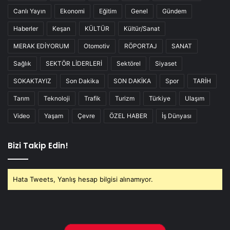
Canlı Yayın
Ekonomi
Eğitim
Genel
Gündem
Haberler
Keşan
KÜLTÜR
Kültür/Sanat
MERAK EDİYORUM
Otomotiv
RÖPORTAJ
SANAT
Sağlık
SEKTÖR LİDERLERİ
Sektörel
Siyaset
SOKAKTAYIZ
Son Dakika
SON DAKİKA
Spor
TARİH
Tarım
Teknoloji
Trafik
Turizm
Türkiye
Ulaşım
Video
Yaşam
Çevre
ÖZEL HABER
İş Dünyası
Bizi Takip Edin!
Hata Tweets, Yanlış hesap bilgisi alınamıyor.