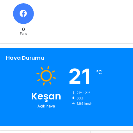
0
Fans
Hava Durumu
21
℃
Keşan
21º - 21º
60%
1.54 km/h
Açık hava