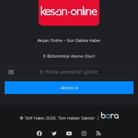
Keşan Online - Son Dakika Haber
E-Bültenimize Abone Olun!
E-
Posta
adresinizi
giriniz
© Telif Hakkı 2026, Tüm Hakları Saklıdır |
Facebook
Twitter
YouTube
Instagram
RSS