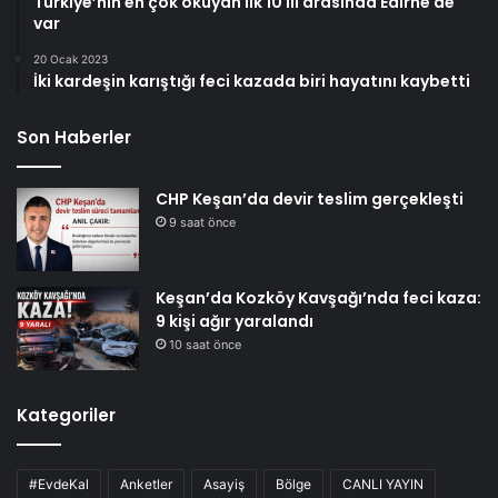
Türkiye’nin en çok okuyan ilk 10 ili arasında Edirne de
var
20 Ocak 2023
İki kardeşin karıştığı feci kazada biri hayatını kaybetti
Son Haberler
CHP Keşan’da devir teslim gerçekleşti
9 saat önce
Keşan’da Kozköy Kavşağı’nda feci kaza:
9 kişi ağır yaralandı
10 saat önce
Kategoriler
#EvdeKal
Anketler
Asayiş
Bölge
CANLI YAYIN