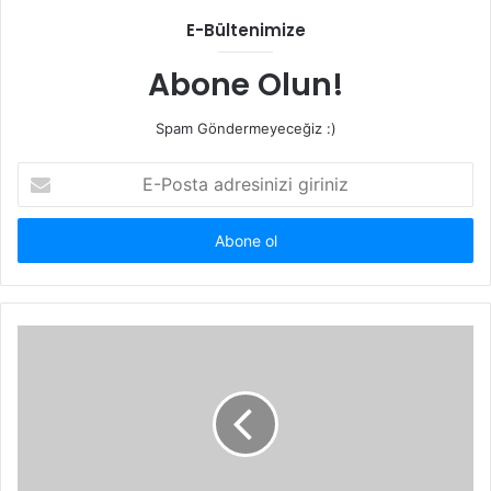
E-Bültenimize
Abone Olun!
Spam Göndermeyeceğiz :)
E-
Posta
adresinizi
giriniz