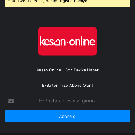
Hata Tweets, Yanlış hesap bilgisi alınamıyor.
Keşan Online - Son Dakika Haber
E-Bültenimize Abone Olun!
E-
Posta
adresinizi
giriniz