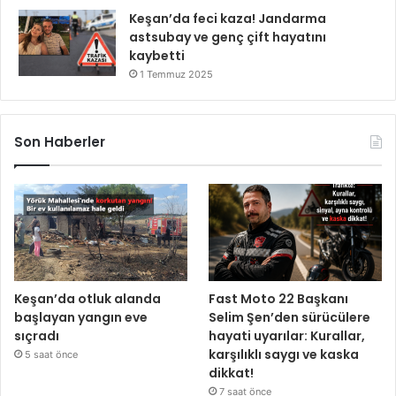
Keşan’da feci kaza! Jandarma
astsubay ve genç çift hayatını
kaybetti
1 Temmuz 2025
Son Haberler
Keşan’da otluk alanda
Fast Moto 22 Başkanı
başlayan yangın eve
Selim Şen’den sürücülere
sıçradı
hayati uyarılar: Kurallar,
karşılıklı saygı ve kaska
5 saat önce
dikkat!
7 saat önce