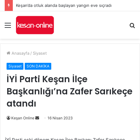
Keşan’da otluk alanda başlayan yangın eve sıçradı
Menü
A
y
...
Anasayfa
/
Siyaset
Siyaset
SON DAKİKA
İYİ Parti Keşan İlçe
Başkanlığı’na Zafer Sarıkeçe
atandı
Bir
Keşan Online
16 Nisan 2023
e-
posta
İYİ Parti eski dönem Keşan İlçe Başkanı Zafer Sarıkeçe,