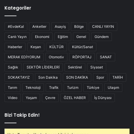
Kategoriler
#EvdeKal
Anketler
Asayiş
Bölge
CANLI YAYIN
Canlı Yayın
Ekonomi
Eğitim
Genel
Gündem
Haberler
Keşan
KÜLTÜR
Kültür/Sanat
MERAK EDİYORUM
Otomotiv
RÖPORTAJ
SANAT
Sağlık
SEKTÖR LİDERLERİ
Sektörel
Siyaset
SOKAKTAYIZ
Son Dakika
SON DAKİKA
Spor
TARİH
Tarım
Teknoloji
Trafik
Turizm
Türkiye
Ulaşım
Video
Yaşam
Çevre
ÖZEL HABER
İş Dünyası
Bizi Takip Edin!