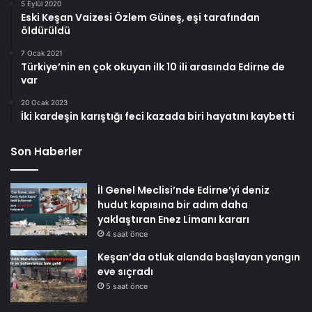
5 Eylül 2020
Eski Keşan Vaizesi Özlem Güneş, eşi tarafından
öldürüldü
7 Ocak 2021
Türkiye’nin en çok okuyan ilk 10 ili arasında Edirne de
var
20 Ocak 2023
İki kardeşin karıştığı feci kazada biri hayatını kaybetti
Son Haberler
İl Genel Meclisi’nde Edirne’yi deniz
hudut kapısına bir adım daha
yaklaştıran Enez Limanı kararı
4 saat önce
Keşan’da otluk alanda başlayan yangın
eve sıçradı
5 saat önce