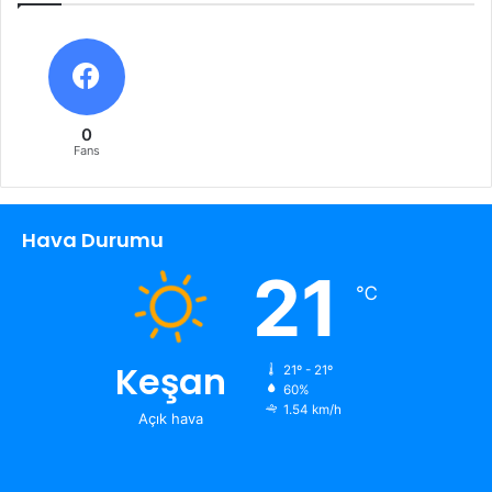
0
Fans
Hava Durumu
21
℃
Keşan
21º - 21º
60%
1.54 km/h
Açık hava