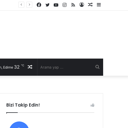
Facebook
Twitter
YouTube
Instagram
RSS
Kayıt
Rastgele
Kenar
Ol
Makale
Bölmesi
℃
32
Rastgele
Arama
, Edirne
Makale
yap
...
Bizi Takip Edin!