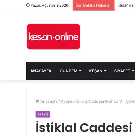
Keşan’da 
Pazar, Ağustos 9 2026
Son Dakika Haberleri
ANASAYFA
GÜNDEM
KEŞAN
SIYASET
Anasayfa
/
Asayiş
/
İstiklal Caddesi Muhtar Ali Çevi
Asayiş
İstiklal Caddesi