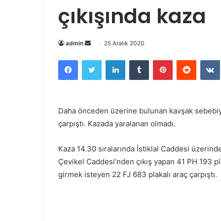
çıkışında kaza
Bir
admin
25 Aralık 2020
e-
Facebook
Twitter
LinkedIn
Tumblr
Pinterest
Reddit
posta
göndermek
Daha önceden üzerine bulunan kavşak sebebiyle 
çarpıştı. Kazada yaralanan olmadı.
Kaza 14.30 sıralarında İstiklal Caddesi üzerind
Çevikel Caddesi’nden çıkış yapan 41 PH 193 pla
girmek isteyen 22 FJ 683 plakalı araç çarpıştı.