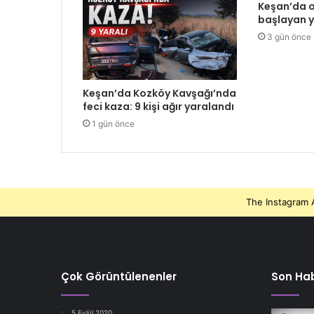
Keşan’da o
başlayan y
3 gün önce
Keşan’da Kozköy Kavşağı’nda
feci kaza: 9 kişi ağır yaralandı
1 gün önce
The Instagram A
Çok Görüntülenenler
Son Hab
5 Eylül 2020