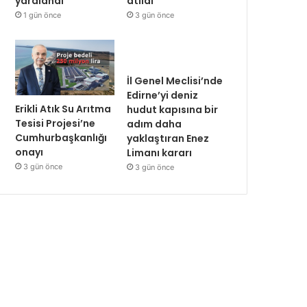
yaralandı
atıldı
1 gün önce
3 gün önce
İl Genel Meclisi’nde
Edirne’yi deniz
Erikli Atık Su Arıtma
hudut kapısına bir
Tesisi Projesi’ne
adım daha
Cumhurbaşkanlığı
yaklaştıran Enez
onayı
Limanı kararı
3 gün önce
3 gün önce