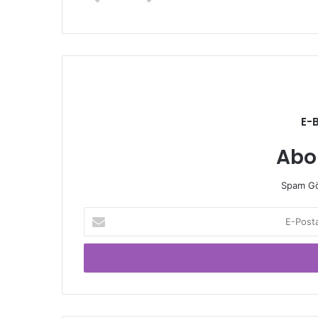
E-
Abo
Spam Gö
E-
Posta
adresinizi
giriniz