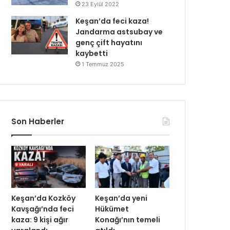
23 Eylül 2022
Keşan’da feci kaza!
Jandarma astsubay ve
genç çift hayatını
kaybetti
1 Temmuz 2025
Son Haberler
Keşan’da Kozköy
Keşan’da yeni
Kavşağı’nda feci
Hükümet
kaza: 9 kişi ağır
Konağı’nın temeli