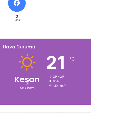
0
Fans
Hava Durumu
21
℃
Keşan
21º - 21º
60%
1.54 km/h
Açık hava