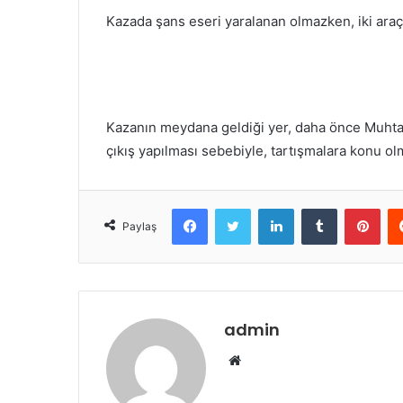
Kazada şans eseri yaralanan olmazken, iki ara
Kazanın meydana geldiği yer, daha önce Muhtar 
çıkış yapılması sebebiyle, tartışmalara konu ol
Facebook
Twitter
LinkedIn
Tumblr
Pint
Paylaş
admin
Web
sitesi