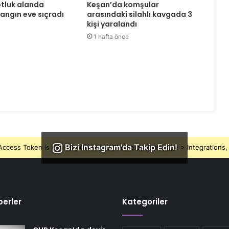
tluk alanda
Keşan’da komşular
angın eve sıçradı
arasındaki silahlı kavgada 3
kişi yaralandı
1 hafta önce
Bizi Instagram'da Takip Edin!
ccess Token is expired, Go to the Theme options page > Integrations, t
erler
Kategoriler