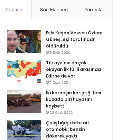
Popüler
Son Eklenen
Yorumlar
Eski Keşan Vaizesi Özlem
Güneş, eşi tarafından
öldürüldü
5 Eylül 2020
Türkiye’nin en çok
okuyan ilk 10 ili arasında
Edirne de var
7 Ocak 2021
İki kardeşin karıştığı feci
kazada biri hayatını
kaybetti
20 Ocak 2023
Çalıştığı şirkete ait
otomobili benzin
dökerek yaktı