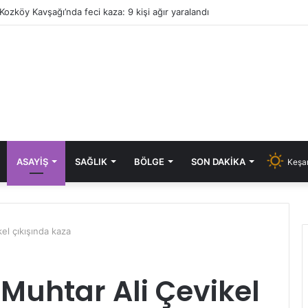
Kozköy Kavşağı’nda feci kaza: 9 kişi ağır yaralandı
ASAYIŞ
SAĞLIK
BÖLGE
SON DAKIKA
Keşan
kel çıkışında kaza
 Muhtar Ali Çevikel