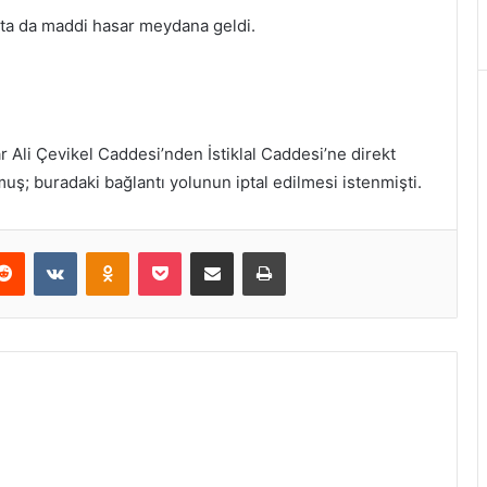
çta da maddi hasar meydana geldi.
Ali Çevikel Caddesi’nden İstiklal Caddesi’ne direkt
muş; buradaki bağlantı yolunun iptal edilmesi istenmişti.
erest
Reddit
VKontakte
Odnoklassniki
Pocket
E-Posta ile paylaş
Yazdır