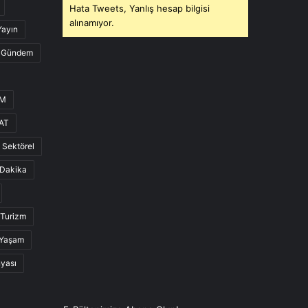
Hata Tweets, Yanlış hesap bilgisi
alınamıyor.
Yayın
Gündem
UM
AT
Sektörel
Dakika
Turizm
Yaşam
nyası