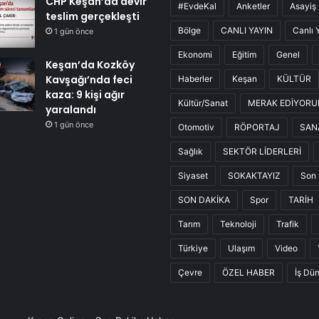
CHP Keşan’da devir
#EvdeKal
Anketler
Asayiş
teslim gerçekleşti
Bölge
CANLI YAYIN
Canlı 
1 gün önce
Ekonomi
Eğitim
Genel
Keşan’da Kozköy
Kavşağı’nda feci
Haberler
Keşan
KÜLTÜR
kaza: 9 kişi ağır
Kültür/Sanat
MERAK EDİYOR
yaralandı
1 gün önce
Otomotiv
RÖPORTAJ
SAN
Sağlık
SEKTÖR LİDERLERİ
Siyaset
SOKAKTAYIZ
Son 
SON DAKİKA
Spor
TARİH
Tarım
Teknoloji
Trafik
Türkiye
Ulaşım
Video
Çevre
ÖZEL HABER
İş Dü