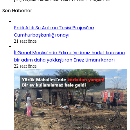
Son Haberler
Erikli Atık Su Arıtma Tesisi Projesi’ne
Cumhurbaşkanlığı onayı
21 saat önce
İl Genel Meclisi’nde Edirne’yi deniz hudut kapısına
bir adım daha yaklaştıran Enez Limanı kararı
22 saat önce