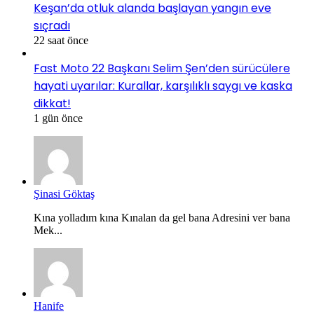
Keşan’da otluk alanda başlayan yangın eve
sıçradı
22 saat önce
Fast Moto 22 Başkanı Selim Şen’den sürücülere
hayati uyarılar: Kurallar, karşılıklı saygı ve kaska
dikkat!
1 gün önce
Şinasi Göktaş
Kına yolladım kına Kınalan da gel bana Adresini ver bana
Mek...
Hanife