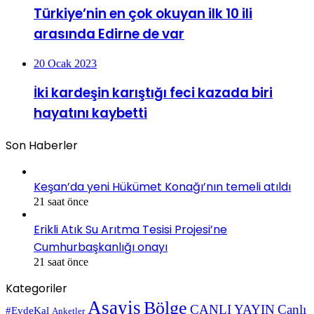
Türkiye’nin en çok okuyan ilk 10 ili
arasında Edirne de var
20 Ocak 2023
İki kardeşin karıştığı feci kazada biri
hayatını kaybetti
Son Haberler
Keşan’da yeni Hükümet Konağı’nın temeli atıldı
21 saat önce
Erikli Atık Su Arıtma Tesisi Projesi’ne
Cumhurbaşkanlığı onayı
21 saat önce
Kategoriler
Asayiş
Bölge
CANLI YAYIN
Canlı
#EvdeKal
Anketler