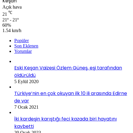
Keşan
Açık hava
℃
21
21º - 21º
60%
1.54 km/h
Popüler
Son Eklenen
Yorumlar
Eski Keşan Vaizesi Özlem Güneş, eşi tarafından
öldürüldü
5 Eylül 2020
Türkiye’nin en çok okuyan ilk 10 ili arasında Edirne
de var
7 Ocak 2021
İki kardeşin karıştığı feci kazada biri hayatını
kaybetti
20 Ocak 2023