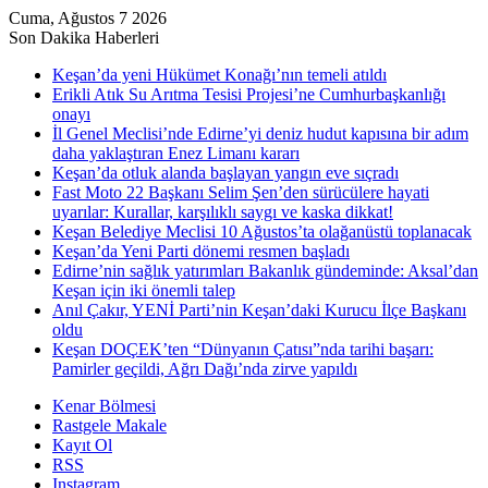
Cuma, Ağustos 7 2026
Son Dakika Haberleri
Keşan’da yeni Hükümet Konağı’nın temeli atıldı
Erikli Atık Su Arıtma Tesisi Projesi’ne Cumhurbaşkanlığı
onayı
İl Genel Meclisi’nde Edirne’yi deniz hudut kapısına bir adım
daha yaklaştıran Enez Limanı kararı
Keşan’da otluk alanda başlayan yangın eve sıçradı
Fast Moto 22 Başkanı Selim Şen’den sürücülere hayati
uyarılar: Kurallar, karşılıklı saygı ve kaska dikkat!
Keşan Belediye Meclisi 10 Ağustos’ta olağanüstü toplanacak
Keşan’da Yeni Parti dönemi resmen başladı
Edirne’nin sağlık yatırımları Bakanlık gündeminde: Aksal’dan
Keşan için iki önemli talep
Anıl Çakır, YENİ Parti’nin Keşan’daki Kurucu İlçe Başkanı
oldu
Keşan DOÇEK’ten “Dünyanın Çatısı”nda tarihi başarı:
Pamirler geçildi, Ağrı Dağı’nda zirve yapıldı
Kenar Bölmesi
Rastgele Makale
Kayıt Ol
RSS
Instagram