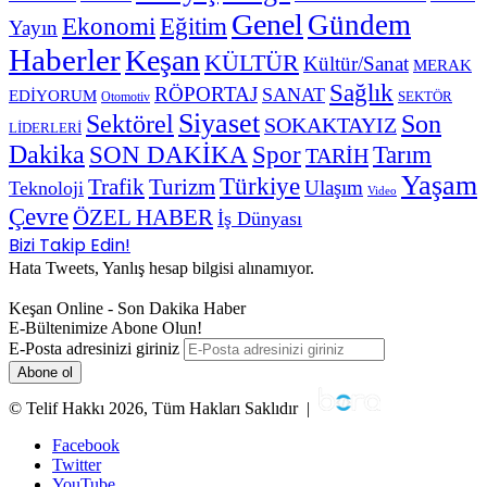
Genel
Gündem
Ekonomi
Eğitim
Yayın
Haberler
Keşan
KÜLTÜR
Kültür/Sanat
MERAK
Sağlık
RÖPORTAJ
SANAT
EDİYORUM
SEKTÖR
Otomotiv
Siyaset
Sektörel
Son
SOKAKTAYIZ
LİDERLERİ
Dakika
SON DAKİKA
Spor
Tarım
TARİH
Yaşam
Türkiye
Trafik
Turizm
Ulaşım
Teknoloji
Video
Çevre
ÖZEL HABER
İş Dünyası
Bizi Takip Edin!
Hata Tweets, Yanlış hesap bilgisi alınamıyor.
Keşan Online - Son Dakika Haber
E-Bültenimize Abone Olun!
E-Posta adresinizi giriniz
© Telif Hakkı 2026, Tüm Hakları Saklıdır |
Facebook
Twitter
YouTube