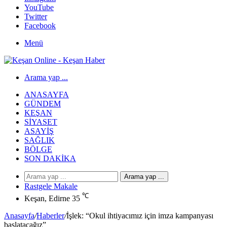
YouTube
Twitter
Facebook
Menü
Arama yap ...
ANASAYFA
GÜNDEM
KEŞAN
SIYASET
ASAYIŞ
SAĞLIK
BÖLGE
SON DAKIKA
Arama yap ...
Rastgele Makale
℃
Keşan, Edirne
35
Anasayfa
/
Haberler
/
İşlek: “Okul ihtiyacımız için imza kampanyası
başlatacağız”