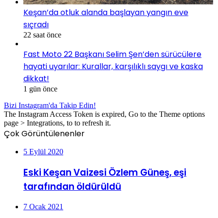
Keşan’da otluk alanda başlayan yangın eve
sıçradı
22 saat önce
Fast Moto 22 Başkanı Selim Şen’den sürücülere
hayati uyarılar: Kurallar, karşılıklı saygı ve kaska
dikkat!
1 gün önce
Bizi Instagram'da Takip Edin!
The Instagram Access Token is expired, Go to the Theme options
page > Integrations, to to refresh it.
Çok Görüntülenenler
5 Eylül 2020
Eski Keşan Vaizesi Özlem Güneş, eşi
tarafından öldürüldü
7 Ocak 2021