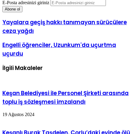
E-Posta adresinizi giriniz
Yayalara geçiş hakkı tanımayan sürücülere
ceza yağdı
Engelli öğrenciler, Uzunkum'da uçurtma
uçurdu
İlgili Makaleler
Keşan Belediyesi ile Personel Şirketi arasında
toplu iş sözleşmesi imzalandı
19 Ağustos 2024
Keşanlı Burak Taşdelen, Çorlu’daki evinde ölü