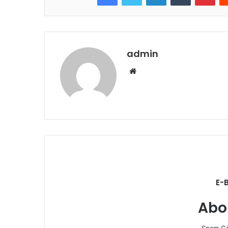
admin
Web
sitesi
E-
Abo