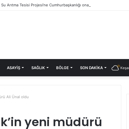
ık Su Arıtma Tesisi Projesi’ne Cumhurbaşkanlığı onayı
ASAYIŞ
SAĞLIK
BÖLGE
SON DAKIKA
Keşan
ürü Ali Ünal oldu
lik’in yeni müdürü