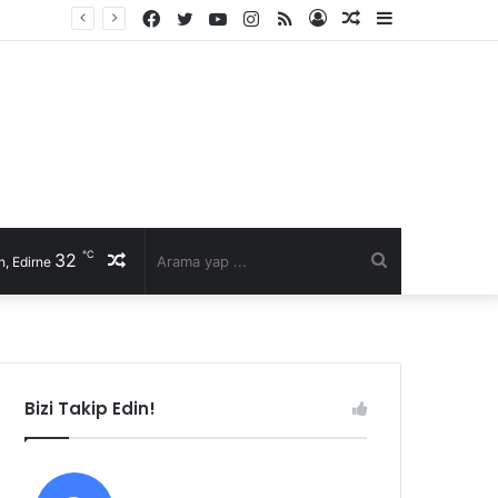
Facebook
Twitter
YouTube
Instagram
RSS
Kayıt
Rastgele
Kenar
Ol
Makale
Bölmesi
℃
32
Rastgele
Arama
, Edirne
Makale
yap
...
Bizi Takip Edin!