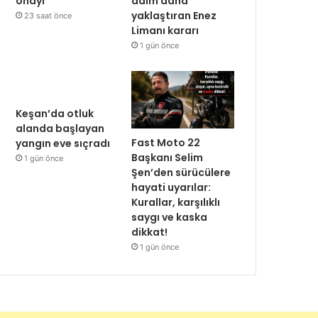
onayı
adım daha
yaklaştıran Enez
23 saat önce
Limanı kararı
1 gün önce
Keşan’da otluk
alanda başlayan
Fast Moto 22
yangın eve sıçradı
Başkanı Selim
1 gün önce
Şen’den sürücülere
hayati uyarılar:
Kurallar, karşılıklı
saygı ve kaska
dikkat!
1 gün önce