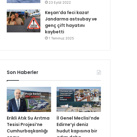
23 Eylül 2022
Keşan’da feci kaza!
Jandarma astsubay ve
genç çift hayatını
kaybetti
1 Temmuz 2025
Son Haberler
Erikli Atık Su Arıtma
İl Genel Meclisi’nde
Tesisi Projesi’ne
Edirne’yi deniz
Cumhurbaşkanlığı
hudut kapısına bir