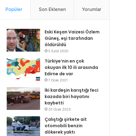
Popüler
Son Eklenen
Yorumlar
Eski Keşan Vaizesi Özlem
Güneş, eşi tarafından
öldürüldü
5 Eylül 2020
Türkiye’nin en çok
okuyan ilk 10 ili arasında
Edirne de var
7 Ocak 2021
İki kardeşin karıştığı feci
kazada biri hayatını
kaybetti
20 Ocak 2023
Çalıştığı şirkete ait
otomobili benzin
dökerek yaktı