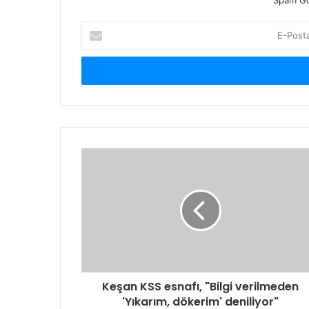
Spam Gö
E-
Posta
adresinizi
giriniz
Keşan KSS esnafı, "Bilgi verilmeden
'Yıkarım, dökerim' deniliyor"