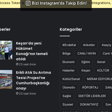
Bizi Instagram'da Takip Edin!
ccess Token is expired, Go to the Theme options page > Integrations, t
erler
Kategoriler
Keşan’da yeni
#EvdeKal
Anketler
Asayiş
Hükümet
Konağı’nın temeli
Bölge
CANLI YAYIN
Canlı 
atıldı
Ekonomi
Eğitim
Genel
23 saat önce
Haberler
Keşan
KÜLTÜR
Erikli Atık Su Arıtma
Tesisi Projesi’ne
Kültür/Sanat
MERAK EDİYOR
Cumhurbaşkanlığı
Otomotiv
RÖPORTAJ
SAN
onayı
23 saat önce
Sağlık
SEKTÖR LİDERLERİ
Siyaset
SOKAKTAYIZ
Son 