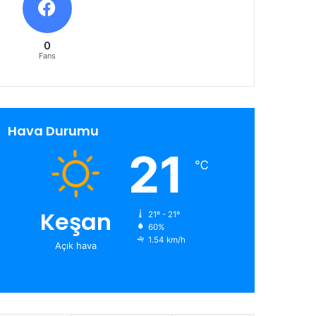
0
Fans
Hava Durumu
21
℃
Keşan
21º - 21º
60%
1.54 km/h
Açık hava