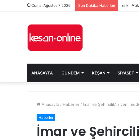
Erikli At
Cuma, Ağustos 7 2026
Son Dakika Haberleri
ANASAYFA
GÜNDEM
KEŞAN
SIYASET
Anasayfa
/
Haberler
/
İmar ve Şehircilik’in yeni müd
Haberler
İmar ve Şehirci