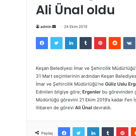
Ali Ünal oldu
Bir
admin
24 Ekim 2019
e-
Facebook
Twitter
LinkedIn
Tumblr
Pinterest
Reddit
posta
göndermek
Keşan Belediyesi İmar ve Şehircilik Müdürlüğü
31 Mart seçimlerinin ardından Keşan Belediyesi
İmar ve Şehircilik Müdürlüğü’ne
Güliz Uslu Erg
Edinilen bilgiye göre;
Ergenler
bu görevinden ge
Müdürlüğü görevini 21 Ekim 2019’a kadar Fen 
itibaren de görevi
Ali Ünal
devraldı.
Facebook
Twitter
LinkedIn
Tumblr
Pint
Paylaş