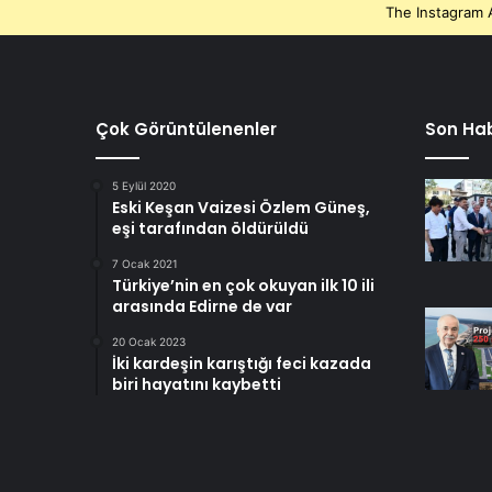
The Instagram A
Çok Görüntülenenler
Son Hab
5 Eylül 2020
Eski Keşan Vaizesi Özlem Güneş,
eşi tarafından öldürüldü
7 Ocak 2021
Türkiye’nin en çok okuyan ilk 10 ili
arasında Edirne de var
20 Ocak 2023
İki kardeşin karıştığı feci kazada
biri hayatını kaybetti