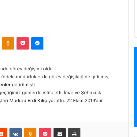
VKontakte
Odnoklassniki
Pocket
Messenger
’nde görev değişimi oldu.
’ndeki müdürlüklerde görev değişikliğine gidilmiş,
enler
getirilmişti.
çtiğimiz günlerde istifa etti. İmar ve Şehircilik
İşleri Müdürü
Erdi Kılıç
yürüttü. 22 Ekim 2019’dan
erest
Reddit
VKontakte
Odnoklassniki
Pocket
E-Posta ile paylaş
Yazdır