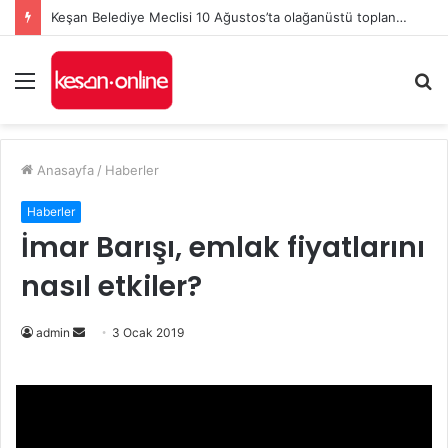
Keşan Belediye Meclisi 10 Ağustos’ta olağanüstü toplanacak
Menü
A
y
...
Anasayfa
/
Haberler
Haberler
İmar Barışı, emlak fiyatlarını
nasıl etkiler?
admin
B
3 Ocak 2019
i
r
e
-