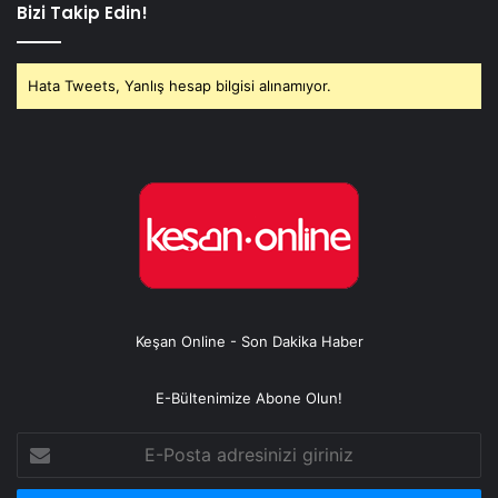
Bizi Takip Edin!
Hata Tweets, Yanlış hesap bilgisi alınamıyor.
Keşan Online - Son Dakika Haber
E-Bültenimize Abone Olun!
E-
Posta
adresinizi