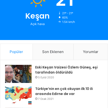
Keşan
21º - 21º
60%
1.54 km/h
Açık hava
Popüler
Son Eklenen
Yorumlar
Eski Keşan Vaizesi Özlem Güneş, eşi
tarafından öldürüldü
5 Eylül 2020
Türkiye’nin en çok okuyan ilk 10 ili
arasında Edirne de var
7 Ocak 2021