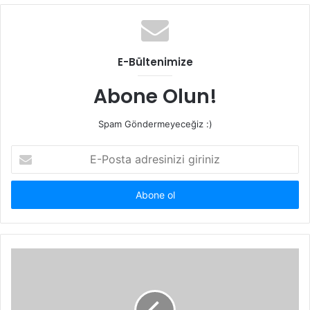
b
s
i
t
E-Bültenimize
e
s
Abone Olun!
i
Spam Göndermeyeceğiz :)
E
-
P
o
s
t
a
a
d
r
e