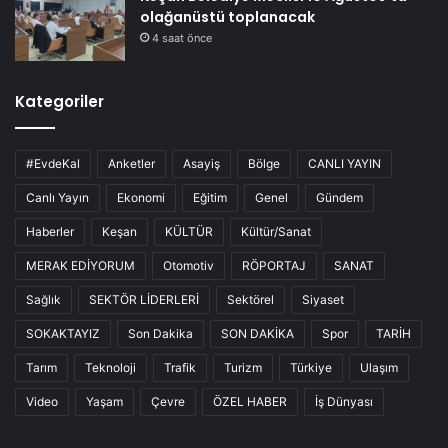
olağanüstü toplanacak
4 saat önce
Kategoriler
#EvdeKal
Anketler
Asayiş
Bölge
CANLI YAYIN
Canlı Yayın
Ekonomi
Eğitim
Genel
Gündem
Haberler
Keşan
KÜLTÜR
Kültür/Sanat
MERAK EDİYORUM
Otomotiv
RÖPORTAJ
SANAT
Sağlık
SEKTÖR LİDERLERİ
Sektörel
Siyaset
SOKAKTAYIZ
Son Dakika
SON DAKİKA
Spor
TARİH
Tarım
Teknoloji
Trafik
Turizm
Türkiye
Ulaşım
Video
Yaşam
Çevre
ÖZEL HABER
İş Dünyası