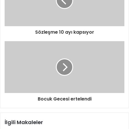
s
i
n
i
z
i
Sözleşme 10 ayı kapsıyor
g
i
r
i
n
i
z
Bocuk Gecesi ertelendi
İlgili Makaleler