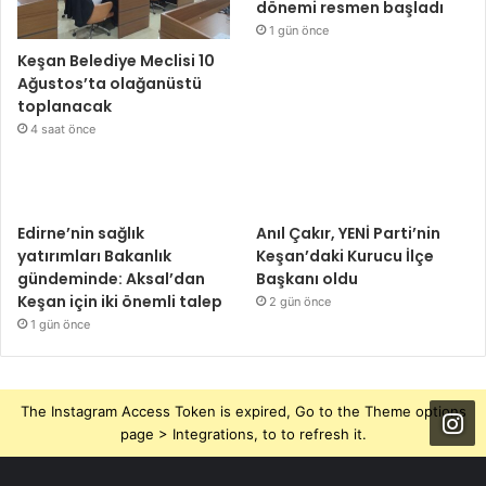
dönemi resmen başladı
1 gün önce
Keşan Belediye Meclisi 10
Ağustos’ta olağanüstü
toplanacak
4 saat önce
Edirne’nin sağlık
Anıl Çakır, YENİ Parti’nin
yatırımları Bakanlık
Keşan’daki Kurucu İlçe
gündeminde: Aksal’dan
Başkanı oldu
Keşan için iki önemli talep
2 gün önce
1 gün önce
The Instagram Access Token is expired, Go to the Theme options
page > Integrations, to to refresh it.