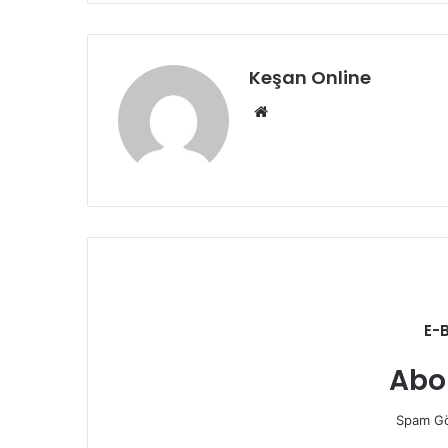
Keşan Online
Web
sitesi
E-
Abo
Spam Gö