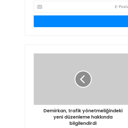
E-
Posta
adresinizi
giriniz
Demirkan, trafik yönetmeliğindeki
yeni düzenleme hakkında
bilgilendirdi