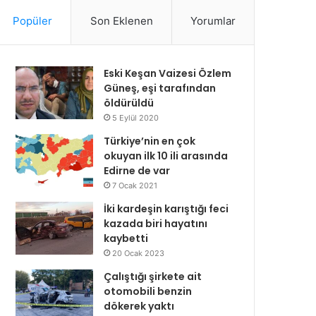
Popüler
Son Eklenen
Yorumlar
Eski Keşan Vaizesi Özlem
Güneş, eşi tarafından
öldürüldü
5 Eylül 2020
Türkiye’nin en çok
okuyan ilk 10 ili arasında
Edirne de var
7 Ocak 2021
İki kardeşin karıştığı feci
kazada biri hayatını
kaybetti
20 Ocak 2023
Çalıştığı şirkete ait
otomobili benzin
dökerek yaktı