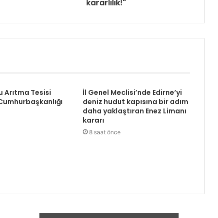
kararlılık!"
Su Arıtma Tesisi
İl Genel Meclisi’nde Edirne’yi
 Cumhurbaşkanlığı
deniz hudut kapısına bir adım
daha yaklaştıran Enez Limanı
kararı
8 saat önce