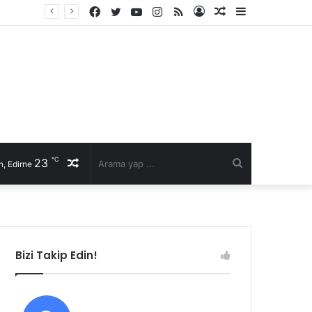
Facebook
Twitter
YouTube
Instagram
RSS
Kayıt
Rastgele
Kenar
Ol
Makale
Bölmesi
℃
23
Rastgele
Arama
, Edirne
Makale
yap
...
Bizi Takip Edin!