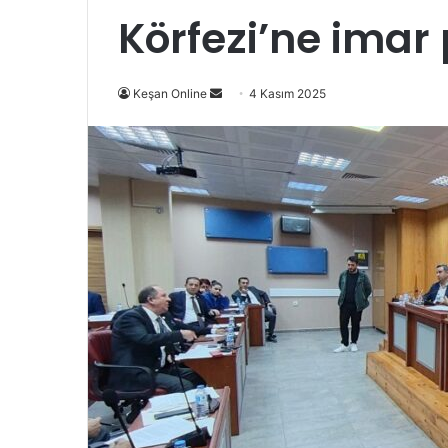
Körfezi’ne imar 
Bir
Keşan Online
4 Kasım 2025
e-
posta
göndermek