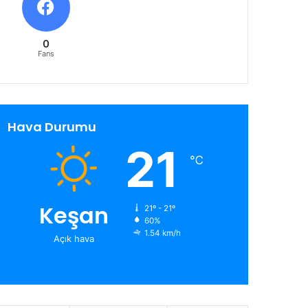
0
Fans
Hava Durumu
21
℃
Keşan
21º - 21º
60%
1.54 km/h
Açık hava