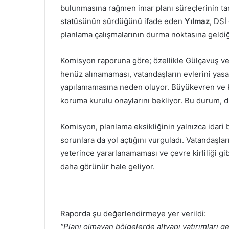
bulunmasına rağmen imar planı süreçlerinin ta
statüsünün sürdüğünü ifade eden
Yılmaz
, DSİ
planlama çalışmalarının durma noktasına geldiği
Komisyon raporuna göre; özellikle Gülçavuş ve Su
henüz alınamaması, vatandaşların evlerini yas
yapılamamasına neden oluyor. Büyükevren ve K
koruma kurulu onaylarını bekliyor. Bu durum, düz
Komisyon, planlama eksikliğinin yalnızca idari 
sorunlara da yol açtığını vurguladı. Vatandaşla
yeterince yararlanamaması ve çevre kirliliği gibi
daha görünür hale geliyor.
Raporda şu değerlendirmeye yer verildi:
“Planı olmayan bölgelerde altyapı yatırımları g