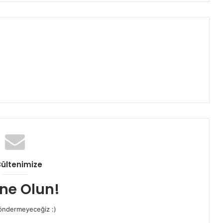
Bültenimize
ne Olun!
ndermeyeceğiz :)