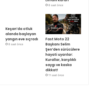
Limanı kararı
8 saat önce
Keşan’da otluk
alanda başlayan
Fast Moto 22
yangın eve sıçradı
Başkanı Selim
8 saat önce
Şen’den sürücülere
hayati uyarılar:
Kurallar, karşılıklı
saygı ve kaska
dikkat!
11 saat önce