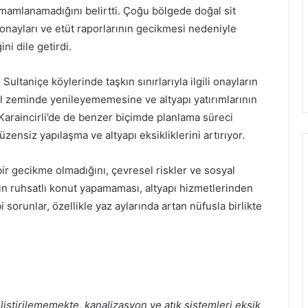
mamlanamadığını belirtti. Çoğu bölgede doğal sit
 onayları ve etüt raporlarının gecikmesi nedeniyle
ni dile getirdi.
ltaniçe köylerinde taşkın sınırlarıyla ilgili onayların
al zeminde yenileyememesine ve altyapı yatırımlarının
araincirli’de de benzer biçimde planlama süreci
ensiz yapılaşma ve altyapı eksikliklerini artırıyor.
bir gecikme olmadığını, çevresel riskler ve sosyal
rın ruhsatlı konut yapamaması, altyapı hizmetlerinden
 sorunlar, özellikle yaz aylarında artan nüfusla birlikte
eliştirilememekte, kanalizasyon ve atık sistemleri eksik