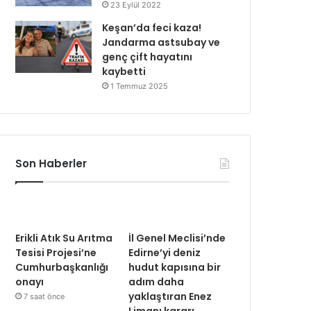
23 Eylül 2022
Keşan’da feci kaza!
Jandarma astsubay ve
genç çift hayatını
kaybetti
1 Temmuz 2025
Son Haberler
Erikli Atık Su Arıtma
İl Genel Meclisi’nde
Tesisi Projesi’ne
Edirne’yi deniz
Cumhurbaşkanlığı
hudut kapısına bir
onayı
adım daha
yaklaştıran Enez
7 saat önce