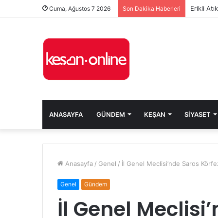
Erikli At
Cuma, Ağustos 7 2026
Son Dakika Haberleri
ANASAYFA
GÜNDEM
KEŞAN
SIYASET
Anasayfa
/
Genel
/
İl Genel Meclisi’nde Saros Körfez
Genel
Gündem
İl Genel Meclisi