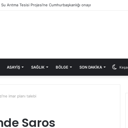
ık Su Arıtma Tesisi Projesi’ne Cumhurbaşkanlığı onayı
ASAYIŞ
SAĞLIK
BÖLGE
SON DAKIKA
Keşan
i’ne imar planı talebi
’nde Saros