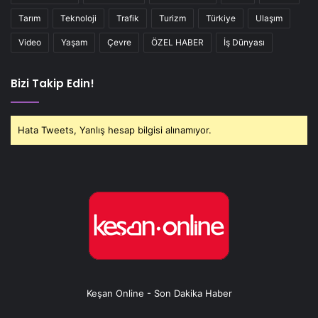
Tarım
Teknoloji
Trafik
Turizm
Türkiye
Ulaşım
Video
Yaşam
Çevre
ÖZEL HABER
İş Dünyası
Bizi Takip Edin!
Hata Tweets, Yanlış hesap bilgisi alınamıyor.
Keşan Online - Son Dakika Haber