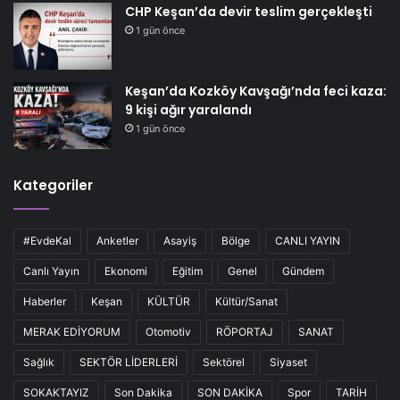
CHP Keşan’da devir teslim gerçekleşti
1 gün önce
Keşan’da Kozköy Kavşağı’nda feci kaza:
9 kişi ağır yaralandı
1 gün önce
Kategoriler
#EvdeKal
Anketler
Asayiş
Bölge
CANLI YAYIN
Canlı Yayın
Ekonomi
Eğitim
Genel
Gündem
Haberler
Keşan
KÜLTÜR
Kültür/Sanat
MERAK EDİYORUM
Otomotiv
RÖPORTAJ
SANAT
Sağlık
SEKTÖR LİDERLERİ
Sektörel
Siyaset
SOKAKTAYIZ
Son Dakika
SON DAKİKA
Spor
TARİH