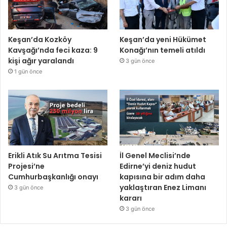
Keşan’da Kozköy
Keşan’da yeni Hükümet
Kavşağı’nda feci kaza: 9
Konağı’nın temeli atıldı
kişi ağır yaralandı
3 gün önce
1 gün önce
Erikli Atık Su Arıtma Tesisi
İl Genel Meclisi’nde
Projesi’ne
Edirne’yi deniz hudut
Cumhurbaşkanlığı onayı
kapısına bir adım daha
yaklaştıran Enez Limanı
3 gün önce
kararı
3 gün önce