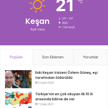
21
℃
Keşan
21º - 21º
60%
1.54 km/h
Açık hava
Popüler
Son Eklenen
Yorumlar
Eski Keşan Vaizesi Özlem Güneş, eşi
tarafından öldürüldü
5 Eylül 2020
Türkiye’nin en çok okuyan ilk 10 ili
arasında Edirne de var
7 Ocak 2021