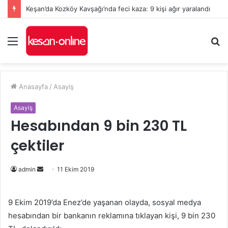
Keşan’da Kozköy Kavşağı’nda feci kaza: 9 kişi ağır yaralandı
Menü
A
y
...
Anasayfa
/
Asayiş
Asayiş
Hesabından 9 bin 230 TL
çektiler
Bir
admin
11 Ekim 2019
e-
posta
9 Ekim 2019’da Enez’de yaşanan olayda, sosyal medya
göndermek
hesabından bir bankanın reklamına tıklayan kişi, 9 bin 230