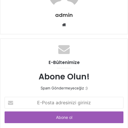
admin
Web
sitesi
E-Bültenimize
Abone Olun!
Spam Göndermeyeceğiz :)
E-
Posta
adresinizi
giriniz