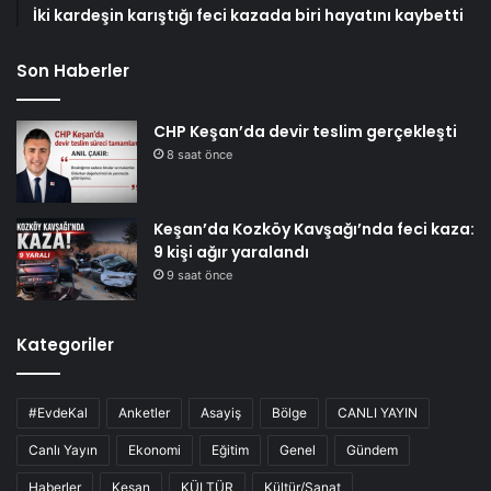
İki kardeşin karıştığı feci kazada biri hayatını kaybetti
Son Haberler
CHP Keşan’da devir teslim gerçekleşti
8 saat önce
Keşan’da Kozköy Kavşağı’nda feci kaza:
9 kişi ağır yaralandı
9 saat önce
Kategoriler
#EvdeKal
Anketler
Asayiş
Bölge
CANLI YAYIN
Canlı Yayın
Ekonomi
Eğitim
Genel
Gündem
Haberler
Keşan
KÜLTÜR
Kültür/Sanat