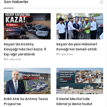
Son Haberler
Keşan’da Kozköy
Keşan’da yeni Hükümet
Kavşağı’nda feci kaza: 9
Konağı’nın temeli atıldı
kişi ağır yaralandı
2 gün önce
9 saat önce
Erikli Atık Su Arıtma Tesisi
İl Genel Meclisi’nde
Projesi’ne
Edirne’yi deniz hudut