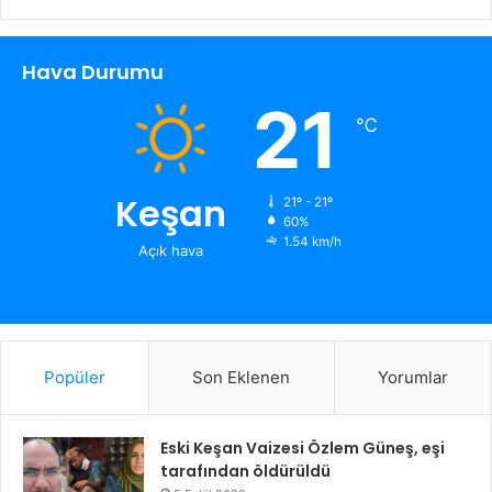
Hava Durumu
21
℃
Keşan
21º - 21º
60%
1.54 km/h
Açık hava
Popüler
Son Eklenen
Yorumlar
Eski Keşan Vaizesi Özlem Güneş, eşi
tarafından öldürüldü