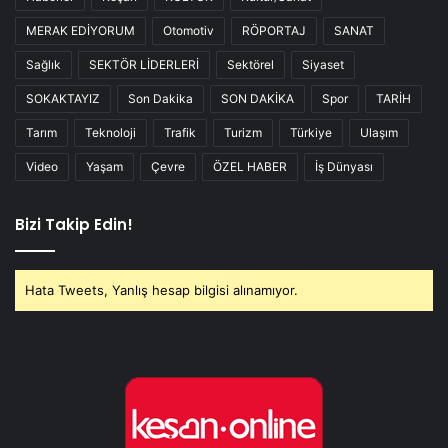
MERAK EDİYORUM
Otomotiv
RÖPORTAJ
SANAT
Sağlık
SEKTÖR LİDERLERİ
Sektörel
Siyaset
SOKAKTAYIZ
Son Dakika
SON DAKİKA
Spor
TARİH
Tarım
Teknoloji
Trafik
Turizm
Türkiye
Ulaşım
Video
Yaşam
Çevre
ÖZEL HABER
İş Dünyası
Bizi Takip Edin!
Hata Tweets, Yanlış hesap bilgisi alınamıyor.