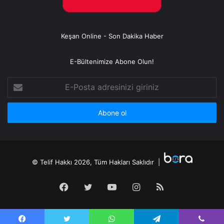
Keşan Online - Son Dakika Haber
E-Bültenimize Abone Olun!
E-
Posta
adresinizi
giriniz
© Telif Hakkı 2026, Tüm Hakları Saklıdır |
Facebook
Twitter
YouTube
Instagram
RSS