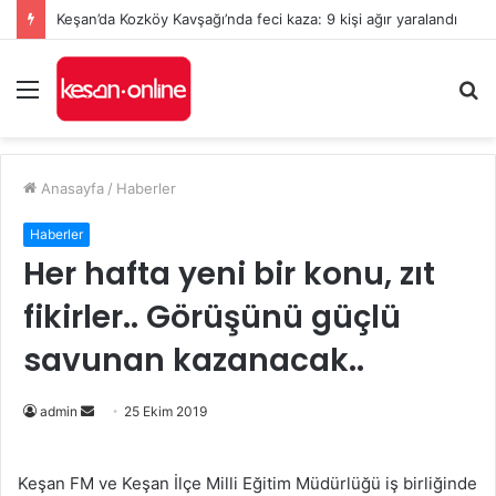
Keşan’da Kozköy Kavşağı’nda feci kaza: 9 kişi ağır yaralandı
Menü
A
y
...
Anasayfa
/
Haberler
Haberler
Her hafta yeni bir konu, zıt
fikirler.. Görüşünü güçlü
savunan kazanacak..
Bir
admin
25 Ekim 2019
e-
posta
Keşan FM ve Keşan İlçe Milli Eğitim Müdürlüğü iş birliğinde
göndermek