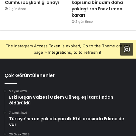
Cumhurbaşkanlığı onayı
kapısına bir adım daha
yaklaştıran Enez Limanı
2 gün önce
kararı
2 gün önce
The Instagram Access Token is expired, Go to the Theme options
page > Integrations, to to refresh it.
Çok Görüntülenenler
5 Eylül 2020
Eski Keşan Vaizesi Özlem Güneş, eşi tarafından
öldürüldü
7 Ocak 2021
Türkiye’nin en çok okuyan ilk 10 ili arasında Edirne de
var
20 Ocak 2023