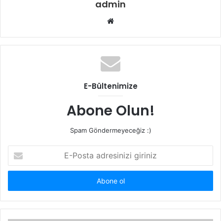
admin
Web
sitesi
E-Bültenimize
Abone Olun!
Spam Göndermeyeceğiz :)
E-
Posta
adresinizi
giriniz