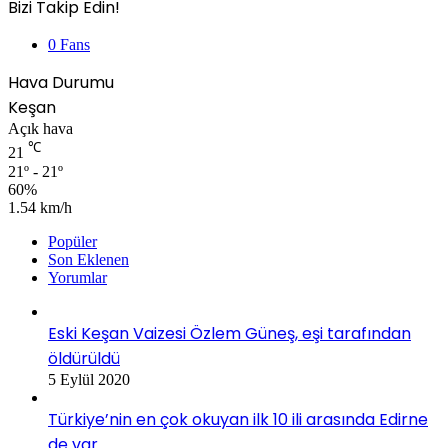
Bizi Takip Edin!
0
Fans
Hava Durumu
Keşan
Açık hava
℃
21
21º - 21º
60%
1.54 km/h
Popüler
Son Eklenen
Yorumlar
Eski Keşan Vaizesi Özlem Güneş, eşi tarafından
öldürüldü
5 Eylül 2020
Türkiye’nin en çok okuyan ilk 10 ili arasında Edirne
de var