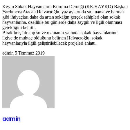
Keşan Sokak Hayvanlarını Koruma Derneği (KE-HAYKO) Başkan
Yardımcısı Atacan Helvacıoğlu, yaz aylarında su, mama ve barınak
gibi ihtiyaçları daha da artan sokağın gerçek sahipleri olan sokak
hayvanlarına, özellikle bu günlerde daha saygılı ve ilgili olunması
gerektiğini belirtti.
Bırakılmış bir kap su ve mamanın yanında sokak hayvanlarının
ilgiye de muhtaç olduğunu belirten Helvacıoğlu, sokak
hayvanlarıyla ilgili geliştirilebilecek projeleri anlattı.
Bir
admin
5 Temmuz 2019
e-
posta
göndermek
admin