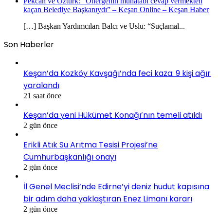
Pekcan ve Öztürk: “Önergenin muhatabı cevap vermekten
kaçan Belediye Başkanıydı” – Keşan Online – Keşan Haber
[…] Başkan Yardımcıları Balcı ve Uslu: “Suçlamal...
Son Haberler
Keşan’da Kozköy Kavşağı’nda feci kaza: 9 kişi ağır
yaralandı
21 saat önce
Keşan’da yeni Hükümet Konağı’nın temeli atıldı
2 gün önce
Erikli Atık Su Arıtma Tesisi Projesi’ne
Cumhurbaşkanlığı onayı
2 gün önce
İl Genel Meclisi’nde Edirne’yi deniz hudut kapısına
bir adım daha yaklaştıran Enez Limanı kararı
2 gün önce