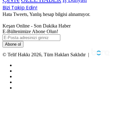
İş Dünyası
Bizi Takip Edin!
Hata Tweets, Yanlış hesap bilgisi alınamıyor.
Keşan Online - Son Dakika Haber
E-Bültenimize Abone Olun!
E-
Posta
adresinizi
giriniz
© Telif Hakkı 2026, Tüm Hakları Saklıdır |
Facebook
Twitter
YouTube
Instagram
RSS
Facebook
Twitter
WhatsApp
Telegram
Viber
Başa
dön
tuşu