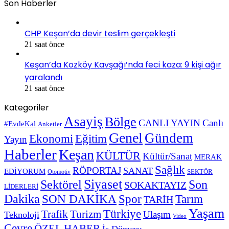
Son Haberler
CHP Keşan’da devir teslim gerçekleşti
21 saat önce
Keşan’da Kozköy Kavşağı’nda feci kaza: 9 kişi ağır
yaralandı
21 saat önce
Kategoriler
Asayiş
Bölge
CANLI YAYIN
Canlı
#EvdeKal
Anketler
Genel
Gündem
Ekonomi
Eğitim
Yayın
Haberler
Keşan
KÜLTÜR
Kültür/Sanat
MERAK
Sağlık
RÖPORTAJ
SANAT
EDİYORUM
SEKTÖR
Otomotiv
Siyaset
Sektörel
Son
SOKAKTAYIZ
LİDERLERİ
Dakika
SON DAKİKA
Spor
Tarım
TARİH
Yaşam
Türkiye
Trafik
Turizm
Ulaşım
Teknoloji
Video
Çevre
ÖZEL HABER