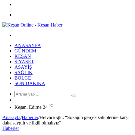
Facebook
Menü
Arama
yap
ANASAYFA
...
GÜNDEM
KEŞAN
SIYASET
ASAYIŞ
SAĞLIK
BÖLGE
SON DAKIKA
Arama
Rastgele
yap
Makale
℃
...
Keşan, Edirne
24
Anasayfa
/
Haberler
/
Helvacıoğlu: “Sokağın gerçek sahiplerine karşı
daha saygılı ve ilgili olmalıyız”
Haberler