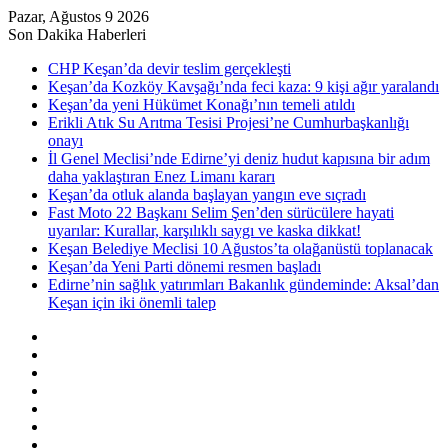
Pazar, Ağustos 9 2026
Son Dakika Haberleri
CHP Keşan’da devir teslim gerçekleşti
Keşan’da Kozköy Kavşağı’nda feci kaza: 9 kişi ağır yaralandı
Keşan’da yeni Hükümet Konağı’nın temeli atıldı
Erikli Atık Su Arıtma Tesisi Projesi’ne Cumhurbaşkanlığı
onayı
İl Genel Meclisi’nde Edirne’yi deniz hudut kapısına bir adım
daha yaklaştıran Enez Limanı kararı
Keşan’da otluk alanda başlayan yangın eve sıçradı
Fast Moto 22 Başkanı Selim Şen’den sürücülere hayati
uyarılar: Kurallar, karşılıklı saygı ve kaska dikkat!
Keşan Belediye Meclisi 10 Ağustos’ta olağanüstü toplanacak
Keşan’da Yeni Parti dönemi resmen başladı
Edirne’nin sağlık yatırımları Bakanlık gündeminde: Aksal’dan
Keşan için iki önemli talep
Kenar
Bölmesi
Rastgele
Makale
Kayıt
Ol
RSS
Instagram
YouTube
Twitter