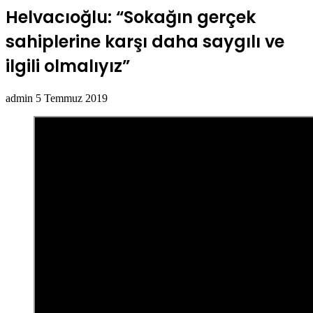
Helvacıoğlu: “Sokağın gerçek
sahiplerine karşı daha saygılı ve
ilgili olmalıyız”
Bir
admin
5 Temmuz 2019
e-
posta
göndermek