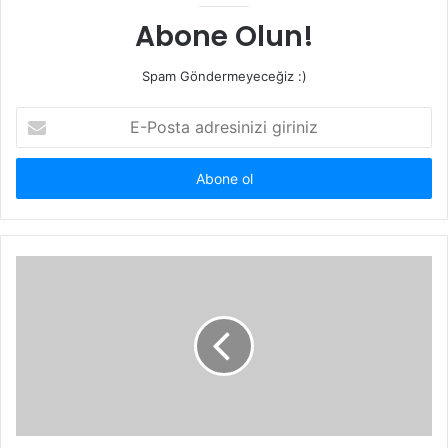
Abone Olun!
Spam Göndermeyeceğiz :)
E-
Posta
adresinizi
giriniz