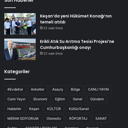
Son Haberler
Keşan’da yeni Hükümet Konağı’nın
temeli atıldı
22 saat önce
Erikli Atık Su Arıtma Tesisi Projesi’ne
Cumhurbaşkanlığı onayı
22 saat önce
Kategoriler
#EvdeKal
Anketler
Asayiş
Bölge
CANLI YAYIN
Canlı Yayın
Ekonomi
Eğitim
Genel
Gündem
Haberler
Keşan
KÜLTÜR
Kültür/Sanat
MERAK EDİYORUM
Otomotiv
RÖPORTAJ
SANAT