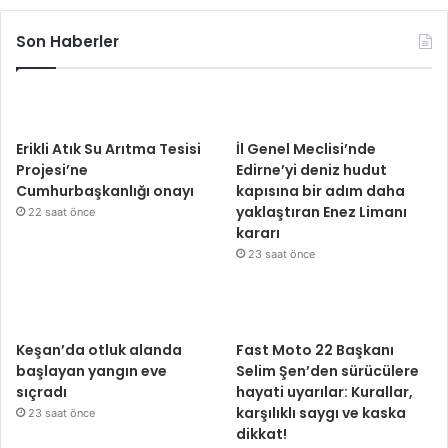
Son Haberler
Erikli Atık Su Arıtma Tesisi
İl Genel Meclisi’nde
Projesi’ne
Edirne’yi deniz hudut
Cumhurbaşkanlığı onayı
kapısına bir adım daha
yaklaştıran Enez Limanı
22 saat önce
kararı
23 saat önce
Keşan’da otluk alanda
Fast Moto 22 Başkanı
başlayan yangın eve
Selim Şen’den sürücülere
sıçradı
hayati uyarılar: Kurallar,
karşılıklı saygı ve kaska
23 saat önce
dikkat!