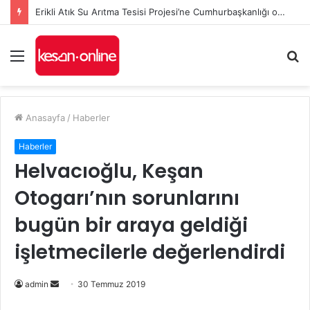
Erikli Atık Su Arıtma Tesisi Projesi’ne Cumhurbaşkanlığı onayı
Menü
A
y
...
Anasayfa
/
Haberler
Haberler
Helvacıoğlu, Keşan
Otogarı’nın sorunlarını
bugün bir araya geldiği
işletmecilerle değerlendirdi
Bir
admin
30 Temmuz 2019
e-