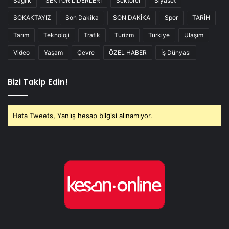
Sağlık
SEKTÖR LİDERLERİ
Sektörel
Siyaset
SOKAKTAYIZ
Son Dakika
SON DAKİKA
Spor
TARİH
Tarım
Teknoloji
Trafik
Turizm
Türkiye
Ulaşım
Video
Yaşam
Çevre
ÖZEL HABER
İş Dünyası
Bizi Takip Edin!
Hata Tweets, Yanlış hesap bilgisi alınamıyor.