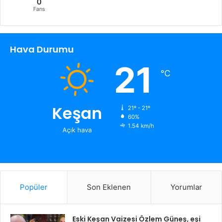
0
Fans
Hava Durumu
21
℃
Keşan
21º - 21º
60%
1.54 km/h
Açık hava
Popüler
Son Eklenen
Yorumlar
Eski Keşan Vaizesi Özlem Güneş, eşi