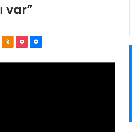
ı var”
ontakte
Odnoklassniki
Pocket
Messenger