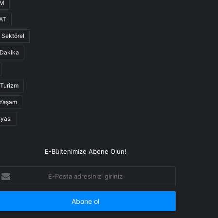
UM
AT
Sektörel
Dakika
Turizm
Yaşam
nyası
E-Bültenimize Abone Olun!
-
osta
dresinizi
iriniz