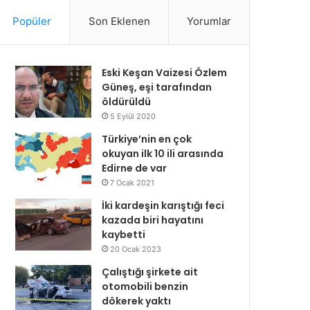
Popüler
Son Eklenen
Yorumlar
Eski Keşan Vaizesi Özlem
Güneş, eşi tarafından
öldürüldü
5 Eylül 2020
Türkiye’nin en çok
okuyan ilk 10 ili arasında
Edirne de var
7 Ocak 2021
İki kardeşin karıştığı feci
kazada biri hayatını
kaybetti
20 Ocak 2023
Çalıştığı şirkete ait
otomobili benzin
dökerek yaktı