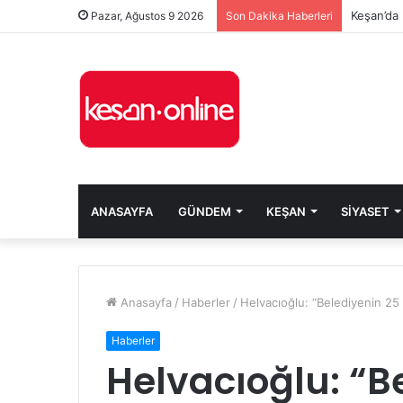
Keşan’da 
Pazar, Ağustos 9 2026
Son Dakika Haberleri
ANASAYFA
GÜNDEM
KEŞAN
SIYASET
Anasayfa
/
Haberler
/
Helvacıoğlu: “Belediyenin 25 
Haberler
Helvacıoğlu: “B