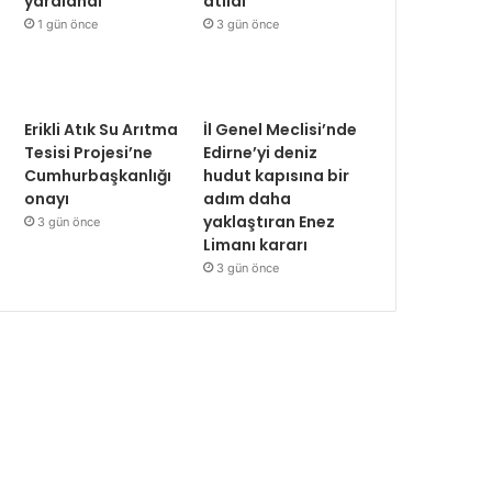
yaralandı
atıldı
1 gün önce
3 gün önce
Erikli Atık Su Arıtma
İl Genel Meclisi’nde
Tesisi Projesi’ne
Edirne’yi deniz
Cumhurbaşkanlığı
hudut kapısına bir
onayı
adım daha
yaklaştıran Enez
3 gün önce
Limanı kararı
3 gün önce