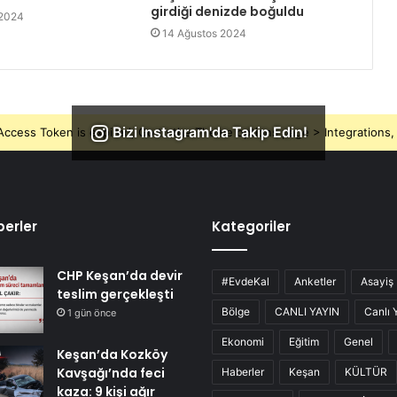
girdiği denizde boğuldu
 2024
14 Ağustos 2024
Bizi Instagram'da Takip Edin!
ccess Token is expired, Go to the Theme options page > Integrations, t
erler
Kategoriler
CHP Keşan’da devir
#EvdeKal
Anketler
Asayiş
teslim gerçekleşti
Bölge
CANLI YAYIN
Canlı 
1 gün önce
Ekonomi
Eğitim
Genel
Keşan’da Kozköy
Kavşağı’nda feci
Haberler
Keşan
KÜLTÜR
kaza: 9 kişi ağır