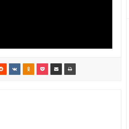
Reddit
VKontakte
Odnoklassniki
Pocket
E-Posta ile paylaş
Yazdır