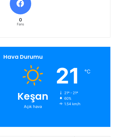
0
Fans
Hava Durumu
21
℃
Keşan
21º - 21º
60%
1.54 km/h
Açık hava