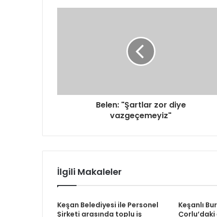
d
r
e
s
i
n
i
z
i
g
Belen: "Şartlar zor diye
i
vazgeçemeyiz"
r
i
n
i
z
İlgili Makaleler
Keşan Belediyesi ile Personel
Keşanlı Bu
Şirketi arasında toplu iş
Çorlu’daki