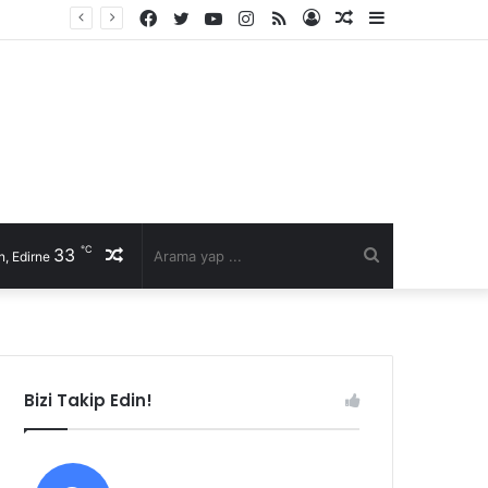
Facebook
Twitter
YouTube
Instagram
RSS
Kayıt
Rastgele
Kenar
Ol
Makale
Bölmesi
℃
33
Rastgele
Arama
, Edirne
Makale
yap
...
Bizi Takip Edin!