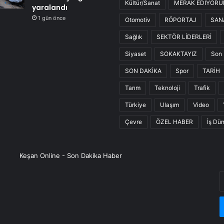
Kültür/Sanat
MERAK EDİYOR
yaralandı
1 gün önce
Otomotiv
RÖPORTAJ
SAN
Sağlık
SEKTÖR LİDERLERİ
Siyaset
SOKAKTAYIZ
Son 
SON DAKİKA
Spor
TARİH
Tarım
Teknoloji
Trafik
Türkiye
Ulaşım
Video
Çevre
ÖZEL HABER
İş Dü
Keşan Online - Son Dakika Haber
E
P
a
g