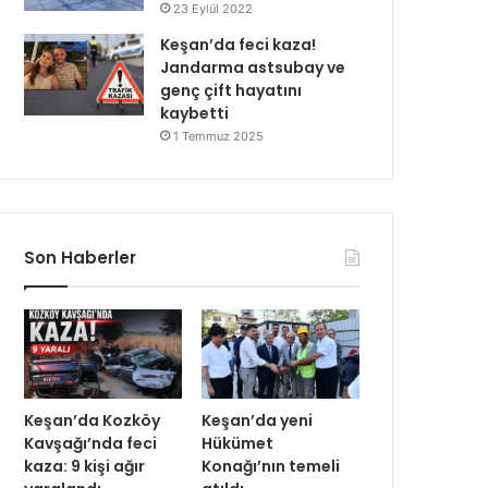
23 Eylül 2022
Keşan’da feci kaza!
Jandarma astsubay ve
genç çift hayatını
kaybetti
1 Temmuz 2025
Son Haberler
Keşan’da Kozköy
Keşan’da yeni
Kavşağı’nda feci
Hükümet
kaza: 9 kişi ağır
Konağı’nın temeli