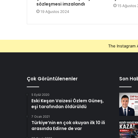
sözleşmesi imzalandı
15 Ağustos
19 Ağustos 2024
The Instagram A
Çok Görüntülenenler
Son Hab
5 Eylül 2020
Eski Keşan Vaizesi Özlem Güneş,
eşi tarafından öldürüldü
7 Ocak 2021
Türkiye’nin en çok okuyan ilk 10 ili
arasında Edirne de var