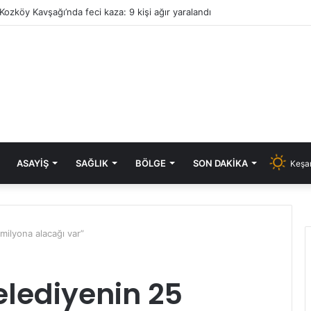
Kozköy Kavşağı’nda feci kaza: 9 kişi ağır yaralandı
ASAYIŞ
SAĞLIK
BÖLGE
SON DAKIKA
Keşan
milyona alacağı var”
elediyenin 25