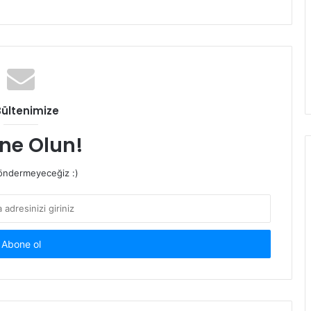
Bültenimize
ne Olun!
ndermeyeceğiz :)