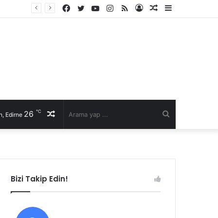
Facebook
Twitter
YouTube
Instagram
RSS
Kayıt
Rastgele
Kenar
Ol
Makale
Bölmesi
℃
26
Rastgele
Arama
, Edirne
Makale
yap
...
Bizi Takip Edin!