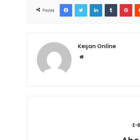
Facebook
Twitter
LinkedIn
Tumblr
Pint
Paylaş
Keşan Online
Web
sitesi
E-