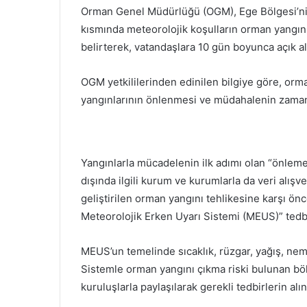
Orman Genel Müdürlüğü (OGM), Ege Bölgesi’nin
kısmında meteorolojik koşulların orman yangınl
belirterek, vatandaşlara 10 gün boyunca açık 
OGM yetkililerinden edinilen bilgiye göre, orm
yangınlarının önlenmesi ve müdahalenin zamanın
Yangınlarla mücadelenin ilk adımı olan “önleme”
dışında ilgili kurum ve kurumlarla da veri alı
geliştirilen orman yangını tehlikesine karşı ö
Meteorolojik Erken Uyarı Sistemi (MEUS)” tedbi
MEUS’un temelinde sıcaklık, rüzgar, yağış, nem 
Sistemle orman yangını çıkma riski bulunan bölge
kuruluşlarla paylaşılarak gerekli tedbirlerin alı