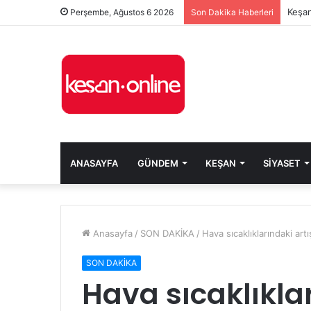
Keşan
Perşembe, Ağustos 6 2026
Son Dakika Haberleri
ANASAYFA
GÜNDEM
KEŞAN
SIYASET
Anasayfa
/
SON DAKİKA
/
Hava sıcaklıklarındaki artı
SON DAKİKA
Hava sıcaklıklar