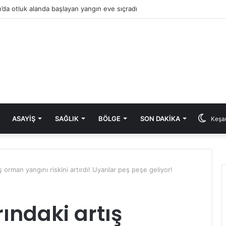
’da otluk alanda başlayan yangın eve sıçradı
ASAYIŞ
SAĞLIK
BÖLGE
SON DAKIKA
Keşan
ş orman yangını riskini artırdı! Uyarılar peş peşe geliyor!
ındaki artış