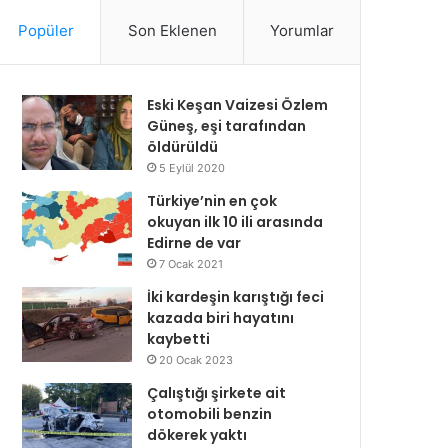
Popüler
Son Eklenen
Yorumlar
Eski Keşan Vaizesi Özlem
Güneş, eşi tarafından
öldürüldü
5 Eylül 2020
Türkiye’nin en çok
okuyan ilk 10 ili arasında
Edirne de var
7 Ocak 2021
İki kardeşin karıştığı feci
kazada biri hayatını
kaybetti
20 Ocak 2023
Çalıştığı şirkete ait
otomobili benzin
dökerek yaktı