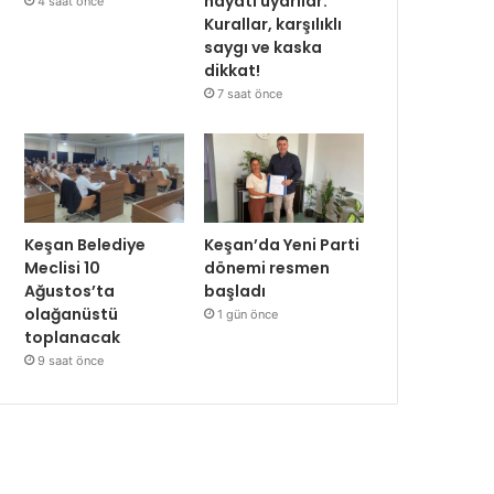
hayati uyarılar:
4 saat önce
Kurallar, karşılıklı
saygı ve kaska
dikkat!
7 saat önce
Keşan Belediye
Keşan’da Yeni Parti
Meclisi 10
dönemi resmen
Ağustos’ta
başladı
olağanüstü
1 gün önce
toplanacak
9 saat önce