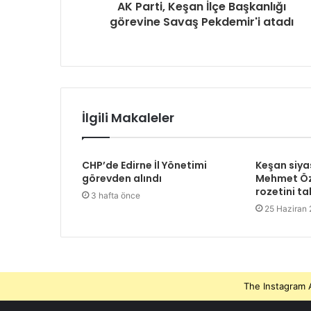
AK Parti, Keşan İlçe Başkanlığı
görevine Savaş Pekdemir'i atadı
İlgili Makaleler
CHP’de Edirne İl Yönetimi
Keşan siya
görevden alındı
Mehmet Öz
rozetini ta
3 hafta önce
25 Haziran
The Instagram A