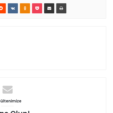
erest
Reddit
VKontakte
Odnoklassniki
Pocket
E-Posta ile paylaş
Yazdır
Bültenimize