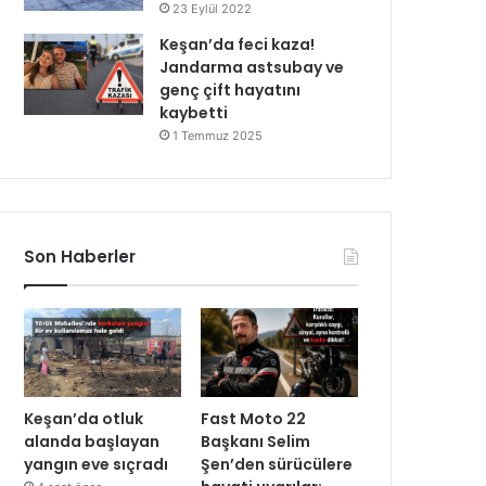
23 Eylül 2022
Keşan’da feci kaza!
Jandarma astsubay ve
genç çift hayatını
kaybetti
1 Temmuz 2025
Son Haberler
Keşan’da otluk
Fast Moto 22
alanda başlayan
Başkanı Selim
yangın eve sıçradı
Şen’den sürücülere