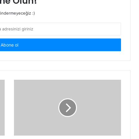
ne Olun!
ndermeyeceğiz :)