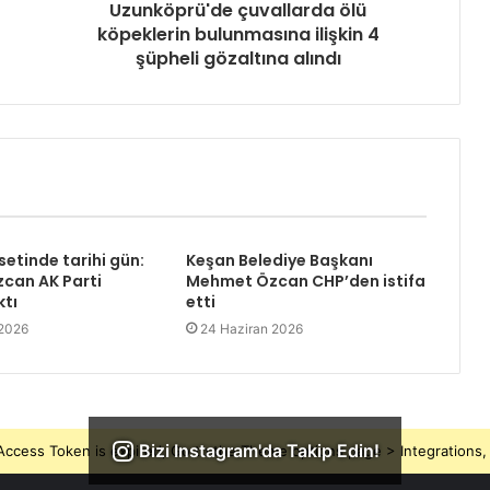
Uzunköprü'de çuvallarda ölü
köpeklerin bulunmasına ilişkin 4
şüpheli gözaltına alındı
setinde tarihi gün:
Keşan Belediye Başkanı
can AK Parti
Mehmet Özcan CHP’den istifa
ktı
etti
 2026
24 Haziran 2026
Bizi Instagram'da Takip Edin!
ccess Token is expired, Go to the Theme options page > Integrations, t