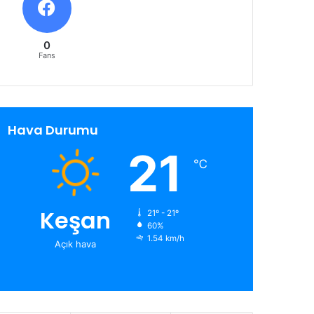
0
Fans
Hava Durumu
21
℃
Keşan
21º - 21º
60%
1.54 km/h
Açık hava