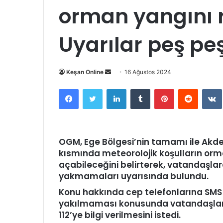
orman yangını ri
Uyarılar peş peş
Bir
Keşan Online
16 Ağustos 2024
e-
Facebook
Twitter
LinkedIn
Tumblr
Pinterest
Reddit
posta
göndermek
OGM, Ege Bölgesi’nin tamamı ile Akde
kısmında meteorolojik koşulların orm
açabileceğini belirterek, vatandaşla
yakmamaları uyarısında bulundu.
Konu hakkında cep telefonlarına SMS
yakılmaması konusunda vatandaşları 
112’ye bilgi verilmesini istedi.