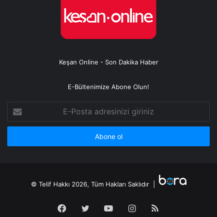
Keşan Online - Son Dakika Haber
E-Bültenimize Abone Olun!
E-
Posta
adresinizi
giriniz
© Telif Hakkı 2026, Tüm Hakları Saklıdır |
Facebook
Twitter
YouTube
Instagram
RSS