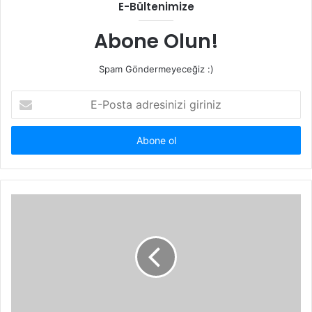
E-Bültenimize
Abone Olun!
Spam Göndermeyeceğiz :)
E-
Posta
adresinizi
giriniz