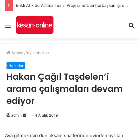
Erikli Atık Su Arıtma Tesisi Projesi’ne Cumhurbaşkanlığı onayı
Menü
A
y
...
Anasayfa
/
Haberler
Haberler
Hakan Çağıl Taşdelen’i
arama çalışmaları devam
ediyor
Bir
admin
4 Aralık 2019
e-
posta
Ava gitmek için dün akşam saatlerinde evinden ayrılan
göndermek