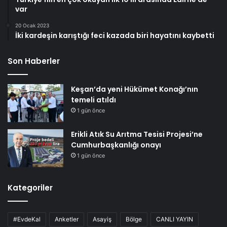
var
20 Ocak 2023
İki kardeşin karıştığı feci kazada biri hayatını kaybetti
Son Haberler
Keşan’da yeni Hükümet Konağı’nın
temeli atıldı
1 gün önce
Erikli Atık Su Arıtma Tesisi Projesi’ne
Cumhurbaşkanlığı onayı
1 gün önce
Kategoriler
#EvdeKal
Anketler
Asayiş
Bölge
CANLI YAYIN