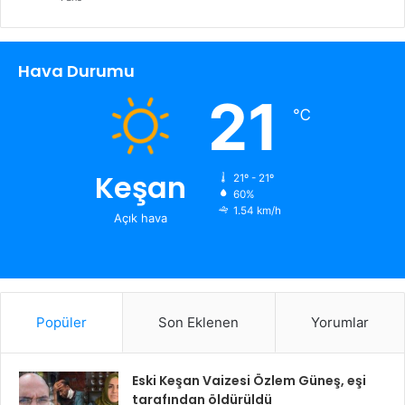
Hava Durumu
21
℃
Keşan
21º - 21º
60%
1.54 km/h
Açık hava
Popüler
Son Eklenen
Yorumlar
Eski Keşan Vaizesi Özlem Güneş, eşi
tarafından öldürüldü