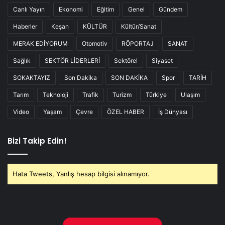
Canlı Yayın
Ekonomi
Eğitim
Genel
Gündem
Haberler
Keşan
KÜLTÜR
Kültür/Sanat
MERAK EDİYORUM
Otomotiv
RÖPORTAJ
SANAT
Sağlık
SEKTÖR LİDERLERİ
Sektörel
Siyaset
SOKAKTAYIZ
Son Dakika
SON DAKİKA
Spor
TARİH
Tarım
Teknoloji
Trafik
Turizm
Türkiye
Ulaşım
Video
Yaşam
Çevre
ÖZEL HABER
İş Dünyası
Bizi Takip Edin!
Hata Tweets, Yanlış hesap bilgisi alınamıyor.