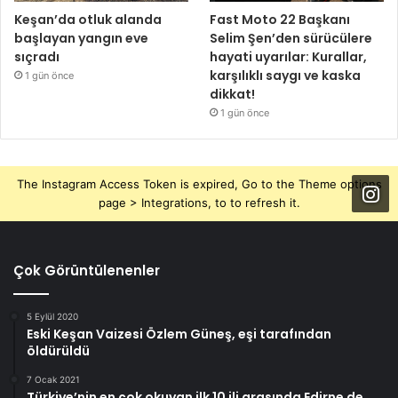
Keşan’da otluk alanda
Fast Moto 22 Başkanı
başlayan yangın eve
Selim Şen’den sürücülere
sıçradı
hayati uyarılar: Kurallar,
karşılıklı saygı ve kaska
1 gün önce
dikkat!
1 gün önce
The Instagram Access Token is expired, Go to the Theme options
page > Integrations, to to refresh it.
Çok Görüntülenenler
5 Eylül 2020
Eski Keşan Vaizesi Özlem Güneş, eşi tarafından
öldürüldü
7 Ocak 2021
Türkiye’nin en çok okuyan ilk 10 ili arasında Edirne de