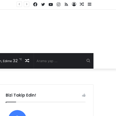
Facebook
Twitter
YouTube
Instagram
RSS
Kayıt
Rastgele
Kenar
Ol
Makale
Bölmesi
℃
32
Rastgele
Arama
, Edirne
Makale
yap
...
Bizi Takip Edin!