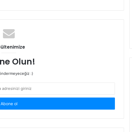
Bültenimize
ne Olun!
ndermeyeceğiz :)