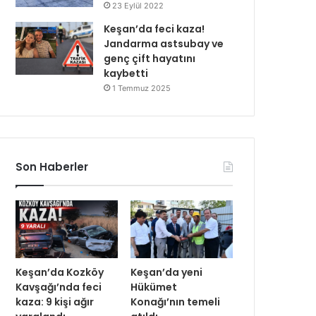
23 Eylül 2022
Keşan’da feci kaza!
Jandarma astsubay ve
genç çift hayatını
kaybetti
1 Temmuz 2025
Son Haberler
Keşan’da Kozköy
Keşan’da yeni
Kavşağı’nda feci
Hükümet
kaza: 9 kişi ağır
Konağı’nın temeli