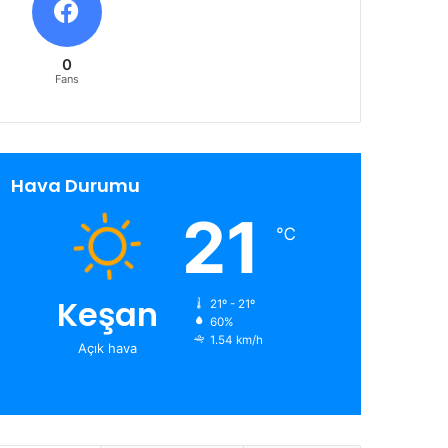
0
Fans
Hava Durumu
21
℃
Keşan
21º - 21º
60%
1.54 km/h
Açık hava