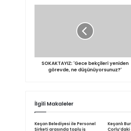
d
r
e
s
i
n
i
z
i
g
SOKAKTAYIZ: 'Gece bekçileri yeniden
i
görevde, ne düşünüyorsunuz?'
r
i
n
i
z
İlgili Makaleler
Keşan Belediyesi ile Personel
Keşanlı Bu
Şirketi arasında toplu iş
Çorlu’daki