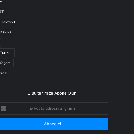
UM
AT
Sektörel
Dakika
Turizm
Yaşam
nyası
E-Bültenimize Abone Olun!
-
osta
dresinizi
iriniz