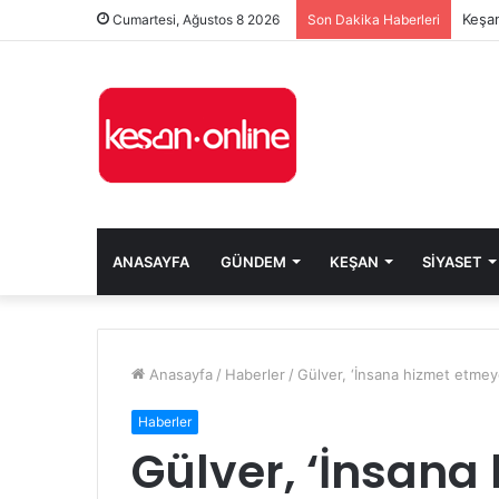
Keşan
Cumartesi, Ağustos 8 2026
Son Dakika Haberleri
ANASAYFA
GÜNDEM
KEŞAN
SIYASET
Anasayfa
/
Haberler
/
Gülver, ‘İnsana hizmet etmeye
Haberler
Gülver, ‘İnsana