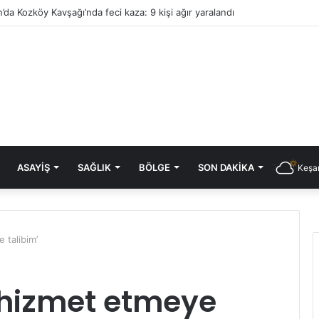
’da Kozköy Kavşağı’nda feci kaza: 9 kişi ağır yaralandı
ASAYIŞ
SAĞLIK
BÖLGE
SON DAKIKA
Keşan
 talibim’
 hizmet etmeye