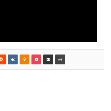
Reddit
VKontakte
Odnoklassniki
Pocket
E-Posta ile paylaş
Yazdır