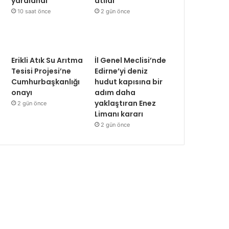
yaralandı
atıldı
10 saat önce
2 gün önce
Erikli Atık Su Arıtma
İl Genel Meclisi’nde
Tesisi Projesi’ne
Edirne’yi deniz
Cumhurbaşkanlığı
hudut kapısına bir
onayı
adım daha
yaklaştıran Enez
2 gün önce
Limanı kararı
2 gün önce