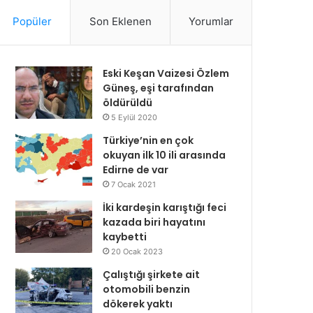
Popüler
Son Eklenen
Yorumlar
Eski Keşan Vaizesi Özlem
Güneş, eşi tarafından
öldürüldü
5 Eylül 2020
Türkiye’nin en çok
okuyan ilk 10 ili arasında
Edirne de var
7 Ocak 2021
İki kardeşin karıştığı feci
kazada biri hayatını
kaybetti
20 Ocak 2023
Çalıştığı şirkete ait
otomobili benzin
dökerek yaktı