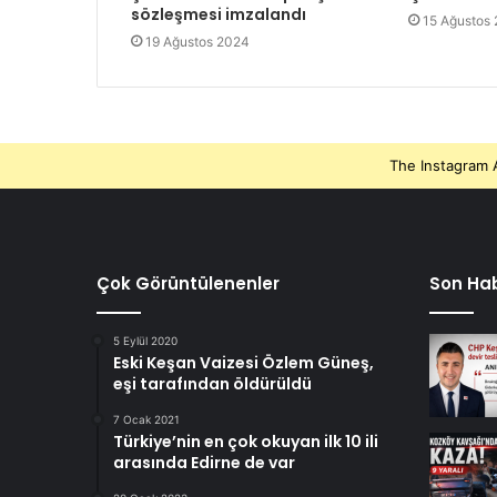
sözleşmesi imzalandı
15 Ağustos
19 Ağustos 2024
The Instagram A
Çok Görüntülenenler
Son Hab
5 Eylül 2020
Eski Keşan Vaizesi Özlem Güneş,
eşi tarafından öldürüldü
7 Ocak 2021
Türkiye’nin en çok okuyan ilk 10 ili
arasında Edirne de var