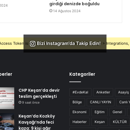
girdiği denizde boğuldu
 2024
14 Ağustos 2024
Bizi Instagram'da Takip Edin!
ccess Token is expired, Go to the Theme options page > Integrations, t
erler
Kategoriler
CHP Keşan’da devir
#EvdeKal
Anketler
Asayiş
teslim gerçekleşti
Bölge
CANLI YAYIN
Canlı 
9 saat önce
Ekonomi
Eğitim
Genel
Keşan’da Kozköy
Kavşağı’nda feci
Haberler
Keşan
KÜLTÜR
kaza: 9 kişi ağır