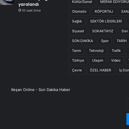
Kültür/Sanat
MERAK EDİYOR
yaralandı
10 saat önce
Otomotiv
RÖPORTAJ
SAN
Sağlık
SEKTÖR LİDERLERİ
Siyaset
SOKAKTAYIZ
Son 
SON DAKİKA
Spor
TARİH
Tarım
Teknoloji
Trafik
Türkiye
Ulaşım
Video
Çevre
ÖZEL HABER
İş Dü
Keşan Online - Son Dakika Haber
E
P
a
g