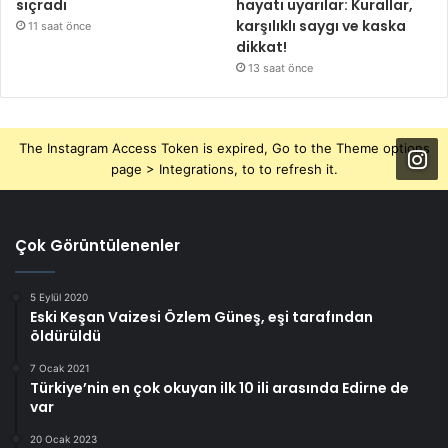
sıçradı
hayati uyarılar: Kurallar,
karşılıklı saygı ve kaska
11 saat önce
dikkat!
13 saat önce
The Instagram Access Token is expired, Go to the Theme options
page > Integrations, to to refresh it.
Çok Görüntülenenler
5 Eylül 2020
Eski Keşan Vaizesi Özlem Güneş, eşi tarafından
öldürüldü
7 Ocak 2021
Türkiye’nin en çok okuyan ilk 10 ili arasında Edirne de
var
20 Ocak 2023