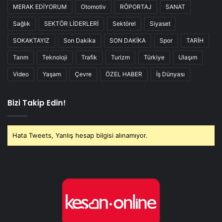
MERAK EDİYORUM
Otomotiv
RÖPORTAJ
SANAT
Sağlık
SEKTÖR LİDERLERİ
Sektörel
Siyaset
SOKAKTAYIZ
Son Dakika
SON DAKİKA
Spor
TARİH
Tarım
Teknoloji
Trafik
Turizm
Türkiye
Ulaşım
Video
Yaşam
Çevre
ÖZEL HABER
İş Dünyası
Bizi Takip Edin!
Hata Tweets, Yanlış hesap bilgisi alınamıyor.