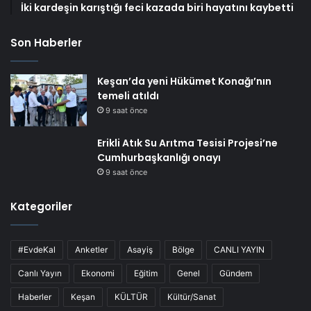
İki kardeşin karıştığı feci kazada biri hayatını kaybetti
Son Haberler
Keşan’da yeni Hükümet Konağı’nın
temeli atıldı
9 saat önce
Erikli Atık Su Arıtma Tesisi Projesi’ne
Cumhurbaşkanlığı onayı
9 saat önce
Kategoriler
#EvdeKal
Anketler
Asayiş
Bölge
CANLI YAYIN
Canlı Yayın
Ekonomi
Eğitim
Genel
Gündem
Haberler
Keşan
KÜLTÜR
Kültür/Sanat