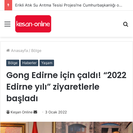
Erikli Atık Su Arıtma Tesisi Projesi’ne Cumhurbaşkanlığı onayı
Menü
A
y
...
Anasayfa
/
Bölge
Bölge
Haberler
Yaşam
Gong Edirne için çaldı! “2022
Edirne yılı” ziyaretlerle
başladı
Bir
Keşan Online
3 Ocak 2022
e-
posta