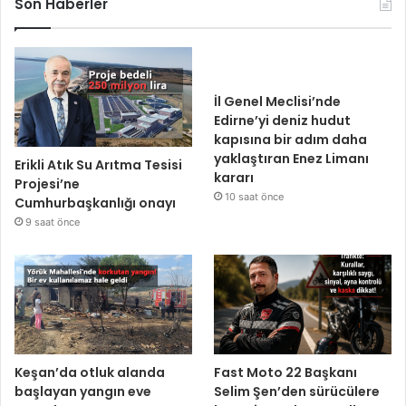
Son Haberler
İl Genel Meclisi’nde
Edirne’yi deniz hudut
kapısına bir adım daha
yaklaştıran Enez Limanı
Erikli Atık Su Arıtma Tesisi
kararı
Projesi’ne
10 saat önce
Cumhurbaşkanlığı onayı
9 saat önce
Keşan’da otluk alanda
Fast Moto 22 Başkanı
başlayan yangın eve
Selim Şen’den sürücülere