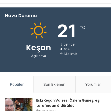
Hava Durumu
21
℃
Keşan
21º - 21º
60%
1.54 km/h
Açık hava
Popüler
Son Eklenen
Yorumlar
Eski Keşan Vaizesi Özlem Güneş, eşi
tarafından öldürüldü
5 Eylül 2020