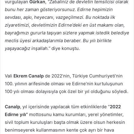
vurgulayan
Gürkan
,
“Zatıaliniz de devletin temsilcisi olarak
bunu her zaman gösteriyorsunuz. Edirne hepimizin
sevdası, aşkı, heyecanı, vazgeçilmezi. Bu noktada ilk
ziyaretimizi, devletimizin Edirne’deki en üst makamı olan,
bayrağımızı gururla taşıyan sizlere yapmak istedik belediye
meclis üyesi arkadaşlarımla beraber. Bu yılı birlikte
yaşayacağız inşallah.”
diye konuştu.
Vali
Ekrem Canalp
de 2022’nin, Türkiye Cumhuriyeti’nin
100. yılının arifesinde olması ve Edirne’nin kurtuluşunun
100 yılı olması dolayısıyla çok özel bir yıl olduğunu söyledi.
Canalp
, yıl içerisinde yapılacak tüm etkinliklerde “
2022
Edirne yılı”
mottosunu kamu kurumları, yerel yönetimler,
sivil toplum kuruluşları başta olmak üzere olsun herkesin
benimseyerek kullanmasının kente çok ayrı bir hava