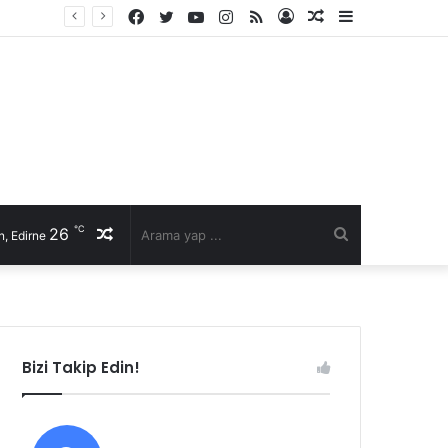
Facebook
Twitter
YouTube
Instagram
RSS
Kayıt
Rastgele
Kenar
Ol
Makale
Bölmesi
℃
26
Rastgele
Arama
, Edirne
Makale
yap
...
Bizi Takip Edin!