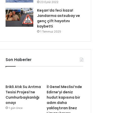
23 Eylül 2022
Keşan’da feci kaza!
Jandarma astsubay ve
genç çift hayatını
kaybetti
1 Temmuz 2025
Son Haberler
Erikli Atık Su Arıtma
İl Genel Meclisi’nde
Tesisi Projesi’ne
Edirne’yi deniz
Cumhurbaşkanlığı
hudut kapısına bir
onayı
adım daha
yaklaştıran Enez
1 gün önce