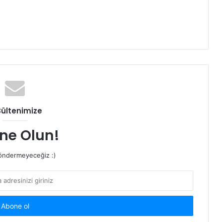
Bültenimize
ne Olun!
ndermeyeceğiz :)