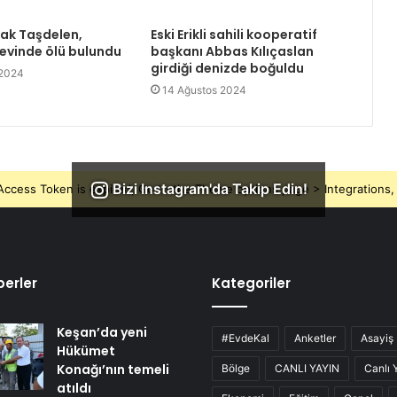
rak Taşdelen,
Eski Erikli sahili kooperatif
 evinde ölü bulundu
başkanı Abbas Kılıçaslan
girdiği denizde boğuldu
 2024
14 Ağustos 2024
Bizi Instagram'da Takip Edin!
ccess Token is expired, Go to the Theme options page > Integrations, t
erler
Kategoriler
Keşan’da yeni
#EvdeKal
Anketler
Asayiş
Hükümet
Konağı’nın temeli
Bölge
CANLI YAYIN
Canlı 
atıldı