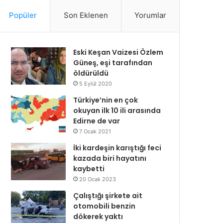
Popüler
Son Eklenen
Yorumlar
Eski Keşan Vaizesi Özlem
Güneş, eşi tarafından
öldürüldü
5 Eylül 2020
Türkiye’nin en çok
okuyan ilk 10 ili arasında
Edirne de var
7 Ocak 2021
İki kardeşin karıştığı feci
kazada biri hayatını
kaybetti
20 Ocak 2023
Çalıştığı şirkete ait
otomobili benzin
dökerek yaktı