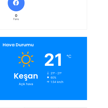
0
Fans
Hava Durumu
21
℃
Keşan
21º - 21º
60%
1.54 km/h
Açık hava