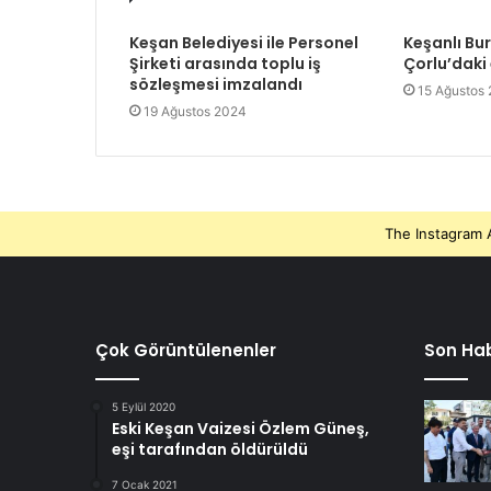
Keşan Belediyesi ile Personel
Keşanlı Bu
Şirketi arasında toplu iş
Çorlu’daki
sözleşmesi imzalandı
15 Ağustos
19 Ağustos 2024
The Instagram A
Çok Görüntülenenler
Son Hab
5 Eylül 2020
Eski Keşan Vaizesi Özlem Güneş,
eşi tarafından öldürüldü
7 Ocak 2021