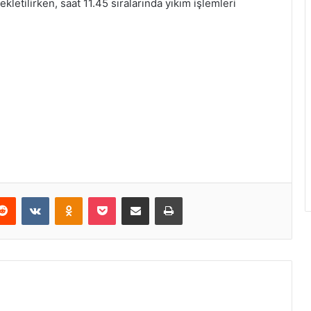
kletilirken, saat 11.45 sıralarında yıkım işlemleri
erest
Reddit
VKontakte
Odnoklassniki
Pocket
E-Posta ile paylaş
Yazdır