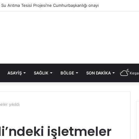
ık Su Arıtma Tesisi Projesi’ne Cumhurbaşkanlığı onayı
ASAYIŞ
SAĞLIK
BÖLGE
SON DAKIKA
Keşan
ler yıkıldı
i’ndeki işletmeler