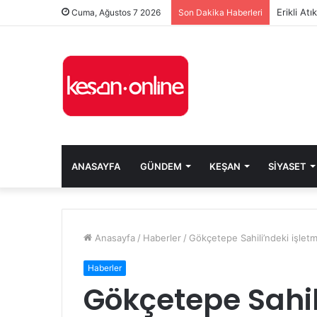
Erikli At
Cuma, Ağustos 7 2026
Son Dakika Haberleri
ANASAYFA
GÜNDEM
KEŞAN
SIYASET
Anasayfa
/
Haberler
/
Gökçetepe Sahili’ndeki işletme
Haberler
Gökçetepe Sahil