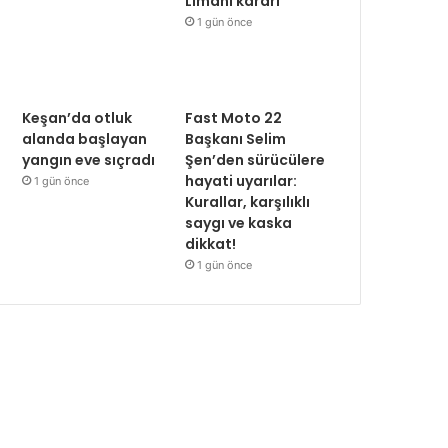
Limanı kararı
1 gün önce
Keşan’da otluk
Fast Moto 22
alanda başlayan
Başkanı Selim
yangın eve sıçradı
Şen’den sürücülere
hayati uyarılar:
1 gün önce
Kurallar, karşılıklı
saygı ve kaska
dikkat!
1 gün önce