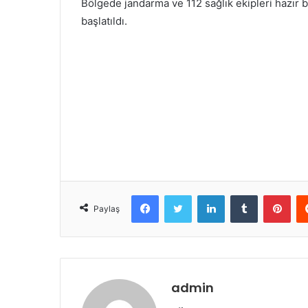
Bölgede jandarma ve 112 sağlık ekipleri hazır be
başlatıldı.
Facebook
Twitter
LinkedIn
Tumblr
Pint
Paylaş
admin